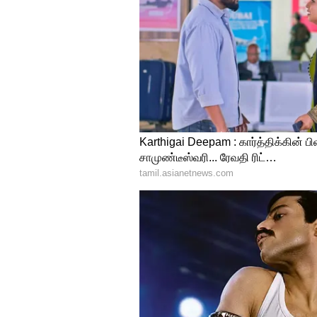
Image Credit :
Getty
ஏமாற்றம் இல்லாத 
ஆன்லைனில் ஆர்டர் செய்யும்
வேறு நிறத்திலோ அல்லது தரம் 
(Return) செய்ய முடியும் என்றா
ஆடைகளை நாமே அணிந்து பார்த்து
கிடைக்கிறது.