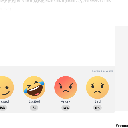
் தைத்துக் கொடுத்துவிடுவார்கள். ஆன்லைனில்
காது.
:
Online Shopping :
ல் இந்த
ஆன்லைன் ஷாப்பிங்
...
செய்பவர்களுக்கு மத்திய
ாக
அரசு எச்சரிக்கை.. உடனே
நோட் பண்ணுங்க