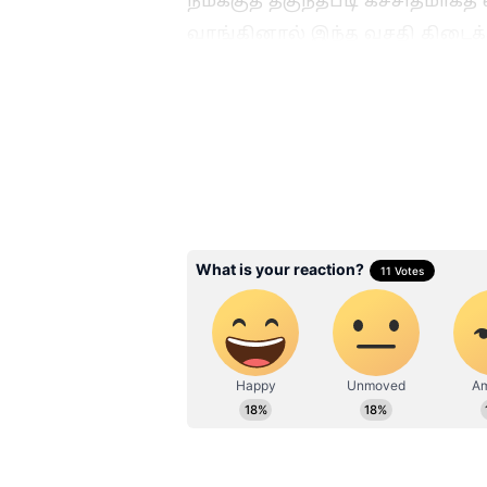
நமக்குத் தகுந்தபடி கச்சிதமாகத
வாங்கினால் இந்த வசதி கிடைக்
Related Articles
Grocery Shopping Tips
சூப்பர் மார்க்கெட்டி
7 டிப்ஸ் பின்பற்றுங்க
மளிகை பில் பாதிய
குறையும்
3
6