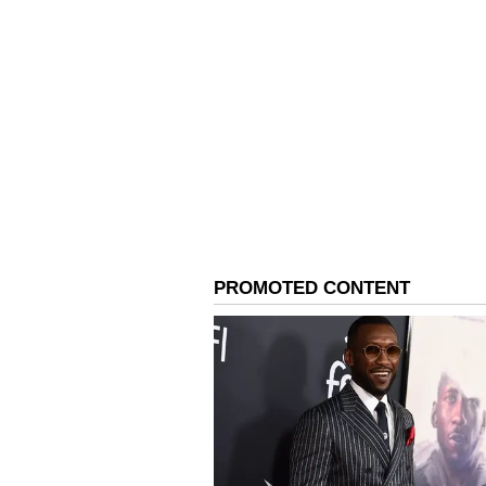
Image Credit :
Getty
வீண் செலவுகள் குறை
ஆன்லைன் ஆப்ஸ்களில் வரும் தள்
தேவை இல்லாத ஆடைகளைக் கூட 
நேரடியாகக் கடைக்குச் செல்ல