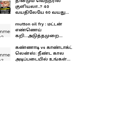
தினமும் வெந்நீரில்
குளியலா..? 40
வயதிலேயே 60 வயது
தோற்றம்..?
மருத்துவர்கள் சொல்லும்
mutton oil fry : மட்டன்
எச்சரிக்கை..
எண்ணெய்
கறி...அடுத்தமுறை
மட்டன் வாங்கினால்
இப்படி செய்து பாருங்க
கண்ணாடி vs காண்டாக்ட்
லென்ஸ்: நீண்ட கால
அடிப்படையில் உங்கள்
கண்களுக்கு எது
சிறந்தது?