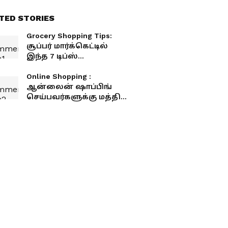
TED STORIES
Grocery Shopping Tips:
சூப்பர் மார்க்கெட்டில்
இந்த 7 டிப்ஸ்
பின்பற்றுங்க... மளிகை
பில் பாதியாக குறையும்
Online Shopping :
ஆன்லைன் ஷாப்பிங்
செய்பவர்களுக்கு மத்திய
அரசு எச்சரிக்கை.. உடனே
நோட் பண்ணுங்க