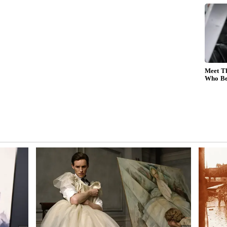
யும்:
ளுபடி விளம்பரங்களைப் பார்த்து, நமக்குத்
அவசரப்பட்டு வாங்கி விடுகிறோம். ஆனால்,
ும்போது நமக்கு என்ன தேவையோ, அதை மட்டுமே