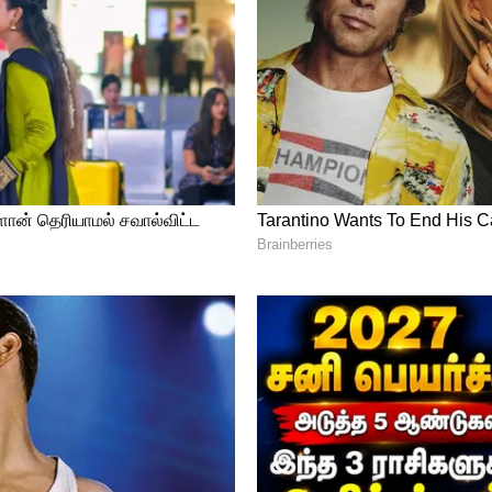
அனுபவம்
 ஆடைகள் சில நேரங்களில் தவறான அளவிலோ,
குறைந்தோ வர வாய்ப்புள்ளது. அதை ரீட்டன்
லும், அது நேர விரயம் தான். ஆனால் கடையில்,
 (Trial Run) வாங்குவதால் 100% திருப்தி