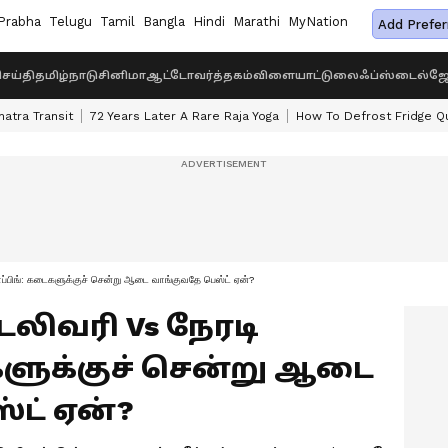
Prabha
Telugu
Tamil
Bangla
Hindi
Marathi
MyNation
Add Prefer
ெய்தி
தமிழ்நாடு
சினிமா
ஆட்டோ
வர்த்தகம்
விளையாட்டு
லைஃப்ஸ்டைல்
ஜோ
atra Transit
72 Years Later A Rare Raja Yoga
How To Defrost Fridge Qu
ப்பிங்: கடைகளுக்குச் சென்று ஆடை வாங்குவதே பெஸ்ட் ஏன்?
ெலிவரி Vs நேரடி
ளுக்குச் சென்று ஆடை
ட் ஏன்?