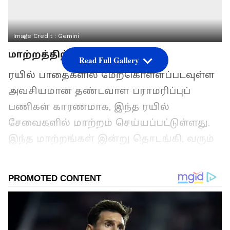
Image Credit :
Gemini
மாற்றத்திற்கான காரணம்
Read Full Gallery
ரயில் பாதைகளில் மேற்கொள்ளப்படவுள்ள
அவசியமான தண்டவாள பராமரிப்புப்
பணிகள் காரணமாக, இந்த ரயில்
சேவைகளில் மாற்றம் செய்யப்பட்டுள்ளது.
இந்த மாற்றங்கள் இன்று தொடங்கி, வரும்
செப்டம்பர் 6-ஆம் தேதி வரை அமலில்
இருக்கும் என்று தெரிவிக்கப்பட்டுள்ளது.
ஏசியாநெட் தமிழ்-ஐ உங்கள் முதன்மைத்
தேர்வாக்குங்கள்