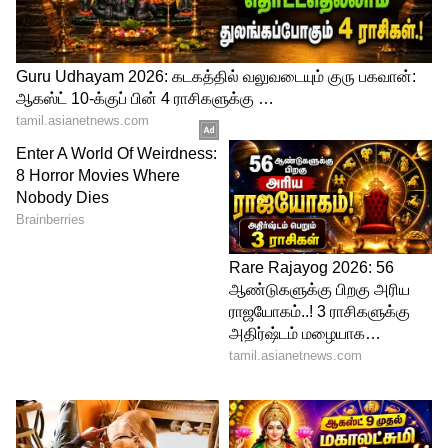
Image Credit :
AI Image
பயணிகளுக்கான அறிவுறுத்தல்
இந்த மாற்றங்கள் செப்டம்பர் 6-ஆம் தேதி
வரை தொடரும் என்பதால், பயணிகள்
மற்றும் பக்தர்கள் தங்கள் பயணத்
திட்டத்தை முன்கூட்டியே திட்டமிட்டுக்
கொள்ளுமாறு ரயில்வே நிர்வாகம்
கேட்டுக்கொண்டுள்ளது. இது தொடர்பான
கூடுதல் தகவல்களுக்கு ரயில் நிலைய
அறிவிப்புப் பலகைகளையோ அல்லது
அதிகாரப்பூர்வ ரயில்வே
இணையதளத்தையோ அணுகுமாறு