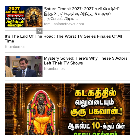
Related Articles
Tatkal Train Ticket: தட்கல் ரயில் டிக்கெட்
புக்கிங்கில் பலரும் செய்யும் தவறு
இதுதான்.. நீங்கள் செய்யாதீர்கள்!
Train: ரயிலில் உங்கள் உடைமைகளை
தவறவிட்டால் என்ன செய்ய வேண்டும்?
திரும்ப பெறுவது எப்படி? வழிமுறைகள்
இதோ.!
3
3