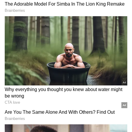
Image Credit :
Gemini AI
பாதிக்கப்படும் ரயில் சேவைகளின்
விவரம்
பயணிகள் கவனத்திற்கு, கீழ்க்கண்ட
ரயில்களின் இயக்கத்தில் மாற்றம்
செய்யப்பட்டுள்ளது:
1. அரக்கோணம் - திருப்பதி மெமு:
காலை
9.15 மணிக்கு அரக்கோணத்திலிருந்து
புறப்படும் மெமு ரயில், இனி திருப்பதிக்குச்
செல்லாமல் திருச்சானூர் வரை மட்டுமே
இயக்கப்படும்.
2. திருப்பதி - சென்னை சென்ட்ரல் மெமு: