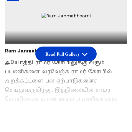
Ram Janmabhoomi
Read Full Gallery
அயோத்தி ராமர் கோயிலுக்கு வரும்
பயணிகளை வரவேற்க ராமர் கோயில்
அறக்கட்டளை பல ஏற்பாடுகளைச்
செய்துவருகிறது. இந்நிலையில் ராமர்
கோயிலைக் காண வரும் பயணிகளுக்கு
இந்திய ரயில்வே அதிநவீன ரயில்
நிலையத்தை உருவாக்கி வருகிறது
ராமாயண பின்னணியில் அயோத்தி ரயில்