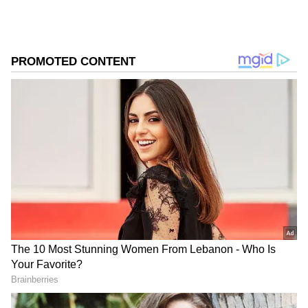
நிலையம் உருவாக உள்ளதாக AI
புகைப்படங்கள் தெரிவிக்கின்றன.
Add Asianetnews Tamil as a Preferred
Source