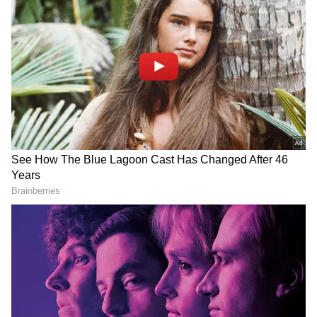
2
4
Ayodhya Ram temple
இதற்காக அயோத்தி ரயில் நிலையத்தில்
மறுசீரமைப்புப் பணிகள் 104.77 கோடி ரூபாய்
மதிப்பீட்டில் மேற்கொள்ளப்படும். இந்த
ரயில் நிலைய கட்டிடத்தை இந்திய
ரயில்வேயின் கீழ் இயங்கும் நிறுவனமான