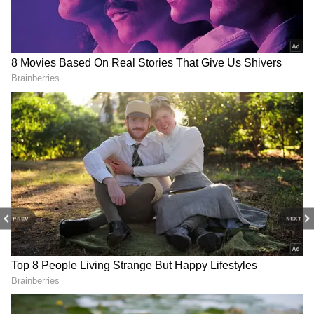
RITES லிமிடெட் கட்ட உள்ளது. இந்தக்
கட்டுமானப் பணிகள் இரண்டு கட்டங்களாக
நடைபெறும் என்று சொல்லப்பபடுகிறது.
PREV
NEXT