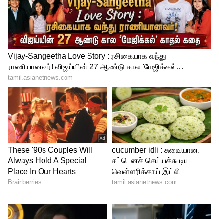
இந்த ஸ்டேஷனில் வாகன நிறுத்துமிடம்,
ஊழியர்களுக்கான தங்குமிடம், ரயில்வே
போலீசாருக்கான அலுவலகம், மூன்று புதிய
நடைமேடைகள் என பல வசதிகள் இருக்கும்.
இந்த ரயில் நிலையம் ராமர் கோவில்
வடிவத்திலேயே இருக்கும். ரயில் பயணிகள்
இறங்கியவுடன், அயோத்தி கோயிலை
அடைந்த உணர்வைத் தரும் வகையில்
உருவாக்கப்படுகிறது.
LATEST VIDEOS