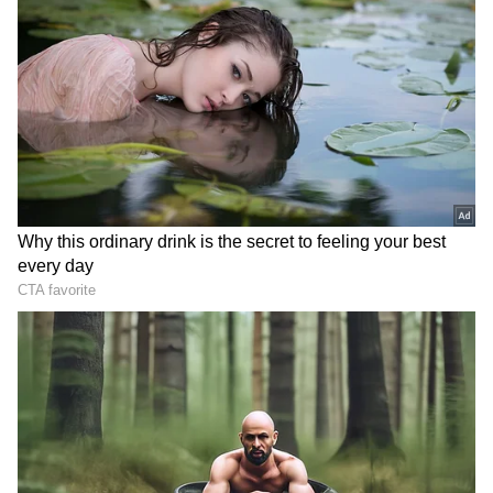
3
4
Ayodhya Railway Station
முதற்கட்டமாக, முதல் மூன்று
பிளாட்பாரம்களில் வளர்ச்சிப் பணிகள்
நடைபெறும். தற்போதைய சுற்றுவட்டாரப்
பகுதியின் மேம்பாடு, தண்டவாளங்களை