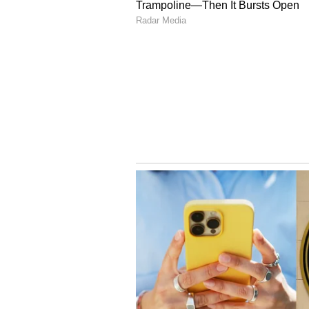
பிரட்:
இது பற்களின் ஆரோக்கியத
கூறப்படுகிறது. ஏனெனில் நீங
உங்கள் உமிழ்நீர் அதை மாவுச்சத்
இது வாயில் ஒட்டிக்கொள்வதால்,