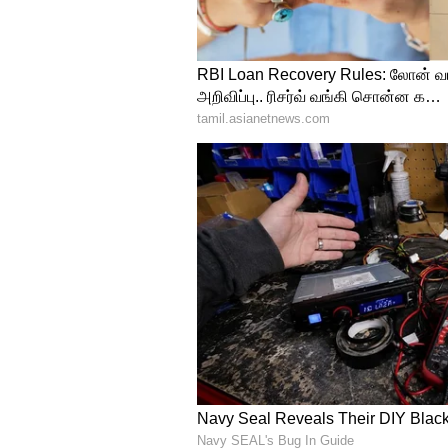
துவாரங்களை ஏற்படுத்தும். கூ
காரணமாக உங்கள் உடலில் இரத்
இதையும் படிங்க:
பற்கள் பள
சாப்பிடுங்க...அது என்ன தெர
4