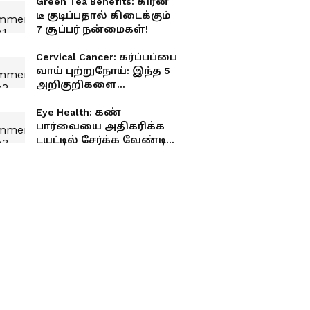
Green Tea Benefits: கிரீன்
டீ குடிப்பதால் கிடைக்கும்
7 சூப்பர் நன்மைகள்!
Cervical Cancer: கர்ப்பப்பை
வாய் புற்றுநோய்: இந்த 5
அறிகுறிகளை
அலட்சியப்படுத்தாதீங்க!
Eye Health: கண்
பார்வையை அதிகரிக்க
டயட்டில் சேர்க்க வேண்டிய
7 உணவுகள்