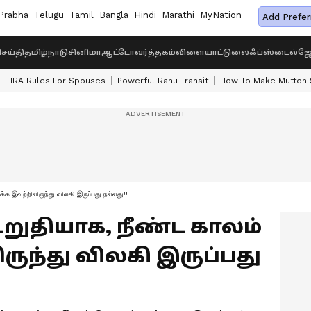
Prabha
Telugu
Tamil
Bangla
Hindi
Marathi
MyNation
Add Prefer
ெய்தி
தமிழ்நாடு
சினிமா
ஆட்டோ
வர்த்தகம்
விளையாட்டு
லைஃப்ஸ்டைல்
ஜோ
HRA Rules For Spouses
Powerful Rahu Transit
How To Make Mutton S
ிக்க இவற்றிலிருந்து விலகி இருப்பது நல்லது!!
உறுதியாக, நீண்ட காலம்
ிருந்து விலகி இருப்பது