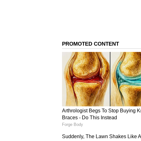
மது:
அடிக்கடி மது அருந்தும் ப
ஏனெனில் இது உங்கள் உடலை நீ
வாயையும் உலர்த்தும். நீங்க
வாயில் ஒரு எச்சத்தை உருவாக்க
எதிராகச் செயல்படலாம், மேலும் 
பிரச்சனைகளை மிக விரைவாக உர
தொற்றுநோயையும் உருவாக்கல
3
6