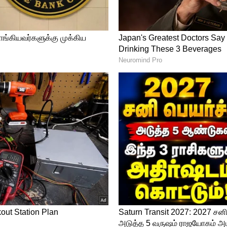
டுதலாக, இது அதிக அளவு கார்போஹைட்ரேட்
த சர்க்கரை அளவை அதிகரிக்கலாம்.
பளக்க இந்த 3 இலைகளை மென்று
ியுமா?