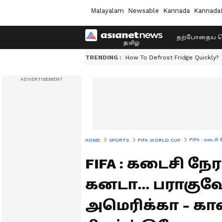
Malayalam
Newsable
Kannada
Kannada
தற்போதைய ச
TRENDING :
How To Defrost Fridge Quickly?
FIFA : கடைசி 
HOME
SPORTS
FIFA WORLD CUP
FIFA : கடைசி நே
கனடா... பராகுவ
அமெரிக்கா - க