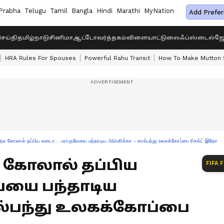
Prabha
Telugu
Tamil
Bangla
Hindi
Marathi
MyNation
Add Prefer
ெய்தி
தமிழ்நாடு
சினிமா
ஆட்டோ
வர்த்தகம்
விளையாட்டு
லைஃப்ஸ்டைல்
ஜோ
HRA Rules For Spouses
Powerful Rahu Transit
How To Make Mutton S
நேர கோலால் தப்பிய கனடா... பராகுவேயை பந்தாடிய அமெரிக்கா - கால்பந்து உலகக்கோப்பை ரிசல்ட் இதோ
ர கோலால் தப்பிய
FIFA 
ேயை பந்தாடிய
ால்பந்து உலகக்கோப்பை