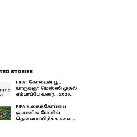
தென்னாப்பிரிக்கா
மோதல்
TED STORIES
FIFA : கோல்டன் பூட்
யாருக்கு? மெஸ்ஸி முதல்
எம்பாப்பே வரை... 2026
உலகக்கோப்பையில்
கோல் மழை
FIFA உலகக்கோப்பை
பொழியப்போவது யார்?
ஓப்பனிங் மேட்சில்
தென்னாப்பிரிக்காவை
பந்தாடிய மெக்சிகோ