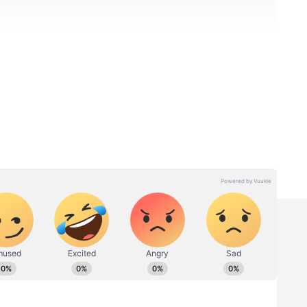
டி
அணிகளும் ஆக்ரோஷமாக மல்லுக்கட்டின. 50-
ாவுக்கு இரண்டு வாய்ப்புகள் கிடைத்தும், அதை
லையில், 76-வது நிமிடத்தில் டானி
ீரராக கைல் லாரின் உள்ளே வந்தார்.
ளிலேயே கோல் அடித்து, கனடாவுக்கு ஒரு
தந்தார்.
 போஸ்னியா வந்ததே, இத்தாலி ரசிகர்களைக்
 யூரோப்பியன் ப்ளே-ஆஃப் போட்டியின்
் வாய்ந்த இத்தாலியை வீழ்த்தி போஸ்னியா