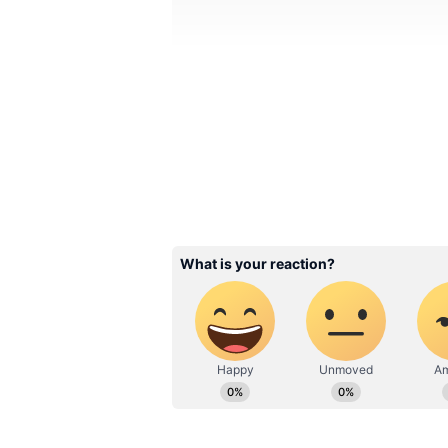
Image Credit :
Getty
டிராவில் முடிந்த போட்
இரண்டாவது பாதியில் இரண்டு 
வது நிமிடத்திற்குப் பிறகு கனட
கோலாக்க முடியவில்லை. இந்த நி
ஒலுவசேயிக்கு பதிலாக மாற்று வ
களமிறங்கிய இரண்டு நிமிடங்க
நிம்மதியான டிராவைப் பெற்றுத் 
இந்த முறை உலகக் கோப்பைக்கு
கண்ணீரில் தள்ளிவிட்டுத்தான்.
பெனால்டி ஷூட்-அவுட்டில், பலம