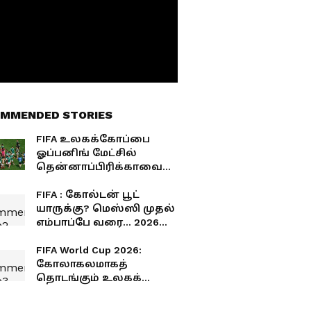
MMENDED STORIES
FIFA உலகக்கோப்பை
ஓப்பனிங் மேட்சில்
தென்னாப்பிரிக்காவை
பந்தாடிய மெக்சிகோ
FIFA : கோல்டன் பூட்
யாருக்கு? மெஸ்ஸி முதல்
எம்பாப்பே வரை... 2026
உலகக்கோப்பையில்
கோல் மழை
FIFA World Cup 2026:
பொழியப்போவது யார்?
கோலாகலமாகத்
தொடங்கும் உலகக்
கோப்பை! முதல்
போட்டியில் மெக்சிகோ -