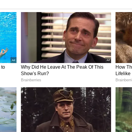
FIFA உலகக்கோப்பை
முதல்
ஓப்பனிங் மேட்சில்
026
தென்னாப்பிரிக்காவை
் கோல்
பந்தாடிய மெக்சிகோ
வது