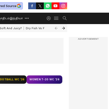
red Source
திடம்
இந்தியா
oft And Juicy?
Dry Fish Vs Fresh Fish
Today Rasi Palan
Rare Astrolo
FOOTBALL WC '26
WOMEN T-20 WC '26