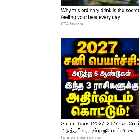
Image Credit :
Instagram/ Fifa Worldcup
அமெரிக்கா vs பராக
FIFA உலகக் கோப்பை 2026 தொடரி
நடத்தும் அமெரிக்கா, பராகுவே
4-1 என்ற கோல் கணக்கில் அமெர
போட்டியில் முழுமையாக ஆதிக்க
பலோகன் இரண்டு கோல்கள் அடித்
நிலையில், ஜியோவானி ரெய்னா
வெற்றியை உறுதி செய்தார். இ