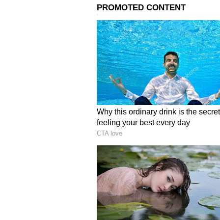
FIFA : கோல்டன் பூட்
யாருக்கு? மெஸ்ஸி 
எம்பாப்பே வரை... 2
உலகக்கோப்பையில
மழை பொழியப்போ
யார்?
3
3