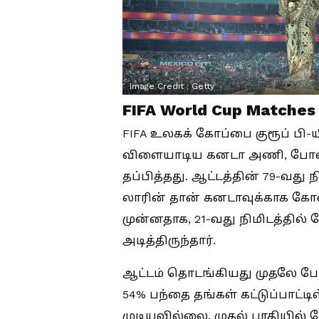
Image Credit :
Getty
FIFA World Cup Matches
FIFA உலகக் கோப்பை குரூப் பி-
விளையாடிய கனடா அணி, போஸ்ன
தப்பித்தது. ஆட்டத்தின் 79-வது 
லாரின் தான் கனடாவுக்காக கோல
முன்னதாக, 21-வது நிமிடத்தி
அடித்திருந்தார்.
ஆட்டம் தொடங்கியது முதலே ப
54% பந்தை தங்கள் கட்டுப்பாட்ட
முடியவில்லை. முதல் பாதியில் 