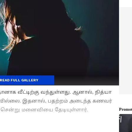
READ FULL GALLERY
ானாக வீட்டிற்கு வந்துள்ளது. ஆனால், நித்யா
்ப வில்லை. இதனால், பதற்றம் அடைந்த கணவர்
 சென்று மனைவியை தேடியுள்ளார்.