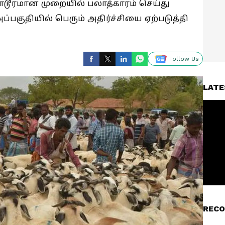
ூரமான முறையில் பலாத்காரம் செய்து
பகுதியில் பெரும் அதிர்ச்சியை ஏற்படுத்தி
Follow Us
LATE
RECO