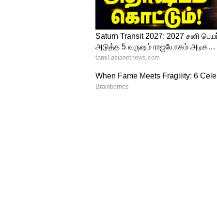
ஆடு மேய்க்க சென்ற நித்தியாவ
நகைகளை திருடிச் சென்று இருக
செய்து விசாரணை நடத்தி வருக
சேர்ந்தவர்களிடம் போலீசார் 
ABOUT THE AUTHOR
vinoth kumar
VK