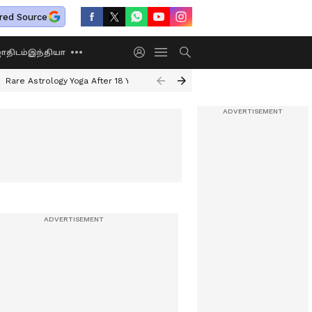
red Source
திடம்
இந்தியா
Rare Astrology Yoga After 18 Years
Dwi Pushkar Yoga 2026
Guru Peyar