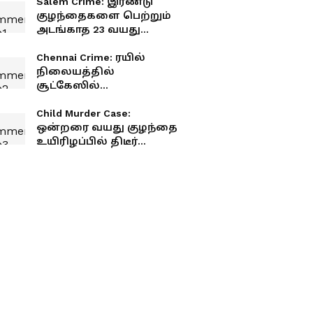
Salem Crime: இரண்டு
குழந்தைகளை பெற்றும்
அடங்காத 23 வயது
லலிதா.. அலறிய சேலம்..
நடந்தது என்ன?
Chennai Crime: ரயில்
நிலையத்தில்
சூட்கேஸில்
தலையில்லாத சடலம்!
கணவனை துண்டு
Child Murder Case:
துண்டாக வெட்டி
ஒன்றரை வயது குழந்தை
கொன்றது ஏன்? சிக்கிய
உயிரிழப்பில் திடீர்
மனைவி பகீர்
திருப்பம்.. 7 இடங்களில்
எலும்பு முறிவு.. உடலில் 91
காயங்கள்.. அதிர்ச்சி
தகவல்