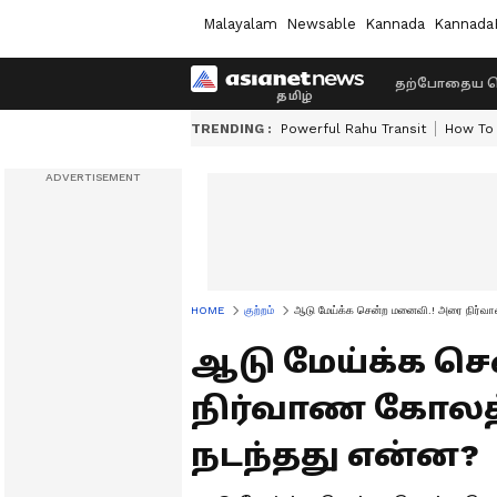
Malayalam
Newsable
Kannada
Kannada
தற்போதைய ச
TRENDING :
Powerful Rahu Transit
How To 
HOME
குற்றம்
ஆடு மேய்க்க சென்ற மனைவி.! அரை நிர்வ
ஆடு மேய்க்க ச
நிர்வாண கோலத்
நடந்தது என்ன?