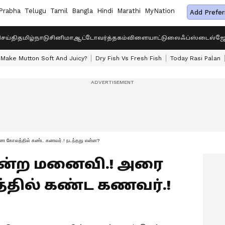
Prabha
Telugu
Tamil
Bangla
Hindi
Marathi
MyNation
Add Prefer
ெய்தி
தமிழ்நாடு
சினிமா
ஆட்டோ
வர்த்தகம்
விளையாட்டு
லைஃப்ஸ்டைல்
ஜோ
Make Mutton Soft And Juicy?
Dry Fish Vs Fresh Fish
Today Rasi Palan
ாண கோலத்தில் கண்ட கணவர்.! நடந்தது என்ன?
ென்ற மனைவி.! அரை
தில் கண்ட கணவர்.!