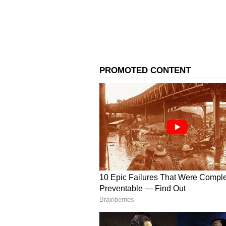
அப்போது, அங்கு இருந்த முட்பு
வெள்ளத்தில் இறந்து கிடந்ததை 
அழுததார். மேலும், அவரது உடலி
செயின் மற்றும் கம்மல்களும் தி
தகவல் தெரிவிக்கப்பட்டது. சம்ப
சடலத்தை கைப்பற்றி பிரேத பரி
மருத்துவமனைக்கு அனுப்பி வை