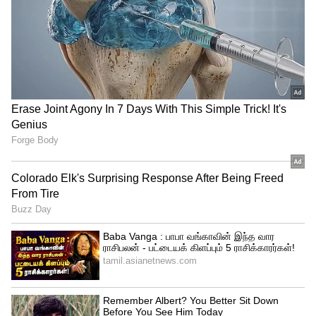
விவரங்களை நிரப்பி, மார்க் ஷீட் மற்றும்
கல்லூரி அனுமதி கடிதத்துடன் அனுப்ப
வேண்டும்.
அனுப்ப வேண்டிய முகவரி:
இயக்குனர், DEBEL, டிஆர்டிஓ, ADE வளாகம்,
புதிய திப்பசந்திரா, பெங்களூரு - 560075
முக்கிய தேதிகள்
விண்ணப்பிக்க கடைசி தேதி: மே 31, 2026
தேர்வு தகவல் வெளியீடு: ஜூன் 18, 2026
இன்டர்ன்ஷிப் தொடக்கம்: ஜூலை 1, 2026
எழுத்துத் தேர்வு எதுவும் நடத்தப்படாது
என்பது மாணவர்களுக்கு கூடுதல் பலனாக