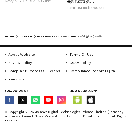
LATEST VIDEOS
HOME
CAREER
INTERNSHIP APPLY : DRDO-வில் இன்டர்ன்ஷிப்.. மாணவர்களுக்கு ரூ.30,000 உதவித்தொகை!
About Website
Terms Of Use
Privacy Policy
CSAM Policy
Complaint Redressal - Website
Compliance Report Digital
Investors
ABOUT THE AUTHOR
FOLLOW US ON
DOWNLOAD APP
Raghupati R
RR
இவர் முதுகலை தமிழ் பட்டதாரி. செய்தி
எழுதுவதில் 6 ஆண்டுகளுக்கும் மேலான
அனுபவம் உள்ளவர். இவர் கடந்த 3 ஆண்டுகளாக
© Copyright 2026 Asianxt Digital Technologies Private Limited (Formerly
known as Asianet News Media & Entertainment Private Limited) | All Rights
ஏசியாநெட் நியூஸ் தமிழில் சப்-எடிட்டராக
Reserved
வேலைவாய்ப்பு
பணியாற்றி வருகிறார். டிஜிட்டல் மீடியா பற்றி
தொழில்
பயிற்சித் திட்டங்கள்
வேலைவாய்ப்ப
நன்கு அறிந்தவர் மற்றும் அதில் அனுபவமும்