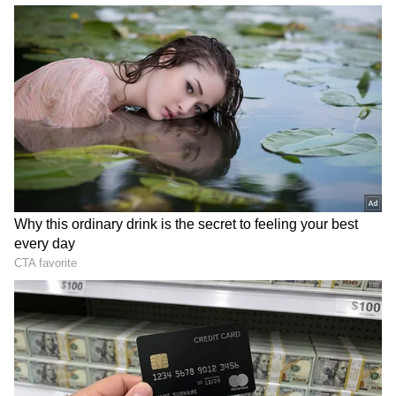
மெரிட் அடிப்படையில் தேர்வு
ரூ.30,000 வரை உதவித்தொகை.
ரூ.16,999க்கு OnePlus Pad.. iPad முதல்
Xiaomi Pad வரை செம்ம ஆஃபர்.. அதிரடி
விலை குறைப்பு
ஏசியாநெட் தமிழ்-ஐ உங்கள் முதன்மைத்
தேர்வாக்குங்கள்