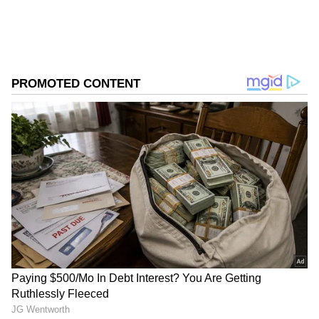
எந்த பிரிவினர் விண்ணப்பிக்கலாம்?
பெங்களூருவில் செயல்படும் டிஆர்டிஓ-வின்
DEBEL ஆய்வகத்தில் இந்த இன்டர்ன்ஷிப்
நடைபெறுகிறது. UGC அல்லது AICTE
அங்கீகாரம் பெற்ற கல்லூரிகளில்
பொறியியல் அல்லது அறிவியல் பிரிவில்
படிக்கும் இளங்கலை மற்றும் முதுகலை
மாணவர்கள் விண்ணப்பிக்கலாம்.
முக்கிய தகுதிகள்:
பொறியியல் / அறிவியல் மாணவர்கள்
மட்டும்
அங்கீகாரம் பெற்ற கல்லூரி அவசியம்
முழுமையான விண்ணப்பம் கட்டாயம்