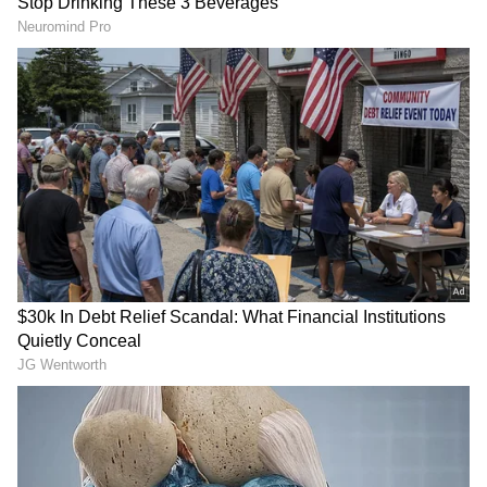
உதவித்தொகை வழங்கப்படும். முதல் 3
மாதங்கள் முடிந்தது ரூ.15,000 மற்றும்
இறுதியில் மற்ற தொகை வழங்கப்படும்.
மாணவர்களுக்கு கிடைக்கும் பலன்கள்:
நடைமுறை பயிற்சி
ஆராய்ச்சி அனுபவம்
டிஆர்டிஓ வெளிப்பாடு
தொழில் வளர்ச்சி வாய்ப்பு
விண்ணப்பிக்கும் முறை என்ன?
இந்த இன்டர்ன்ஷிப்பிற்கு ஆன்லைனில்
விண்ணப்பிக்க முடியாது. விண்ணப்பப்
படிவத்தை பிரிண்ட் எடுத்து தேவையான