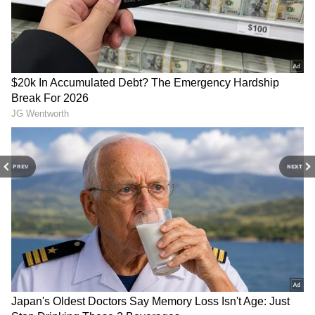
2
2
PREV
NEXT
Image Credit :
X
மாணவர்களுக்கு சூப்பர் அப்டேட்
இந்த இன்டர்ன்ஷிப் சுமார் 6 மாதங்கள்
நடைபெறும். தேர்வு செய்யப்படும்
மாணவர்களுக்கு மொத்தம் ரூ.30,000