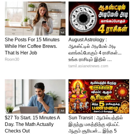
செயலாளர் சிவ கோபால் மிஸ்ரா,
ஃபிட்மென்ட் காரணியை உயர்த்த வேண்டும்
என்று கூறினார். ஃபிட்மென்ட் காரணி 2.86
ஆக இருக்க வேண்டும் என்று கோபால்
மிஸ்ரா கூறினார்.
5
10
Central Govt