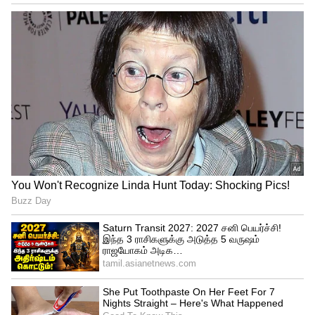
Government Employees
2026 ஜூலை மாதம் ஏழாவது ஊதியக்
குழுவின் 10 ஆண்டுகள் நிறைவடைகிறது.
எனவே, எட்டாவது ஊதியக் குழுவிற்கான
கோரிக்கைகள் எழுந்துள்ளன.