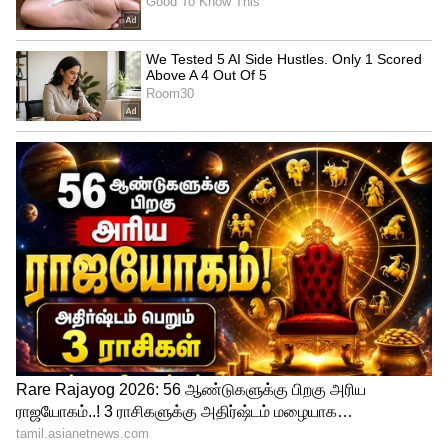
4
10
Salary Hike
நேஷனல் கவுன்சில் ஆஃப் ஜாயிண்ட்
கன்சல்டேட்டிவ் மெஷினரி (ஊழியர் பிரிவு)