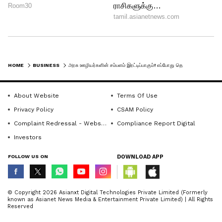
மத்திய அரசு இதைச் செய்தால், மத்திய
அரசு ஊழியர்களின் சம்பளம் ஒரேடியாக
அதிகரிக்கும். ரூ.17,990லிருந்து ரூ.51,451 ஆக
உயர்த்தப்படலாம்.
HOME
BUSINESS
அரசு ஊழியர்களின் சம்பளம் இரட்டிப்பாகும்! எப்போது தெரியுமா? வெளியான சூடான தகவல்!
130 கிமீ ரேஞ்ச் ஒகாயா எலக்ட்ரிக்
ஸ்கூட்டர் 33 ஆயிரம் தள்ளுபடியில்
About Website
Terms Of Use
கிடைக்கிறது!
Privacy Policy
CSAM Policy
Complaint Redressal - Website
Compliance Report Digital
Investors
FOLLOW US ON
DOWNLOAD APP
© Copyright 2026 Asianxt Digital Technologies Private Limited (Formerly
known as Asianet News Media & Entertainment Private Limited) | All Rights
Reserved