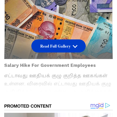
Read Full Gallery
Salary Hike For Government Employees
எட்டாவது ஊதியக் குழு குறித்த ஊகங்கள்
உள்ளன. விரைவில் எட்டாவது ஊதியக் குழு
அறிவிக்கப்படலாம் என்று பல அறிக்கைகள்
தெரிவிக்கின்றன.
ஏசியாநெட் தமிழ்-ஐ உங்கள் முதன்மைத்