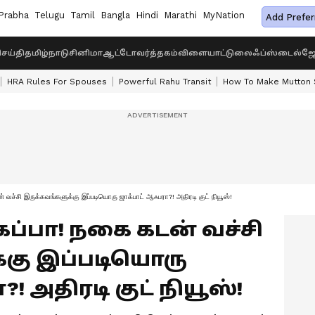
Prabha
Telugu
Tamil
Bangla
Hindi
Marathi
MyNation
Add Prefer
ெய்தி
தமிழ்நாடு
சினிமா
ஆட்டோ
வர்த்தகம்
விளையாட்டு
லைஃப்ஸ்டைல்
ஜோ
HRA Rules For Spouses
Powerful Rahu Transit
How To Make Mutton S
ச்சி இருக்கவங்களுக்கு இப்படியொரு ஜாக்பாட் ஆஃபரா?! அதிரடி குட் நியூஸ்!
்கப்பா! நகை கடன் வச்சி
்கு இப்படியொரு
 அதிரடி குட் நியூஸ்!