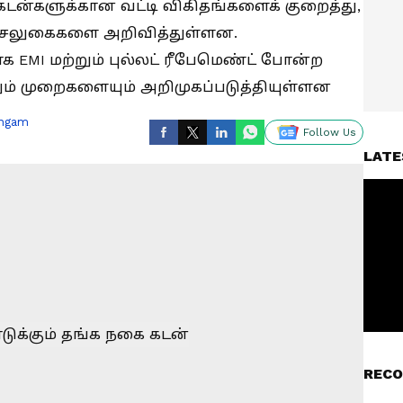
டன்களுக்கான வட்டி விகிதங்களைக் குறைத்து,
ற சலுகைகளை அறிவித்துள்ளன.
 EMI மற்றும் புல்லட் ரீபேமெண்ட் போன்ற
ும் முறைகளையும் அறிமுகப்படுத்தியுள்ளன
ingam
Follow Us
LATE
RECO