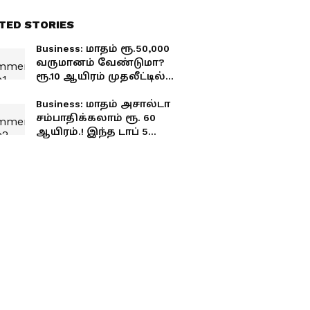
TED STORIES
Business: மாதம் ரூ.50,000
வருமானம் வேண்டுமா?
ரூ.10 ஆயிரம் முதலீட்டில்
உங்களை அம்பானி
ஆக்கும் 5 தொழில்கள்.!
Business: மாதம் அசால்டா
சம்பாதிக்கலாம் ரூ. 60
ஆயிரம்.! இந்த டாப் 5
தொழில்களை
தொடங்குனா போதும்.!