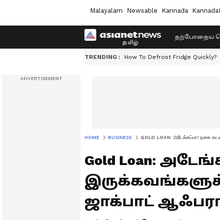
Malayalam
Newsable
Kannada
Kannada
தற்போதைய ச
TRENDING :
How To Defrost Fridge Quickly?
HOME
BUSINESS
GOLD LOAN: அடேங்கப்பா! நகை கடன் வ
Gold Loan: அடேங
இருக்கவங்களுக
ஜாக்பாட் ஆஃபரா?!