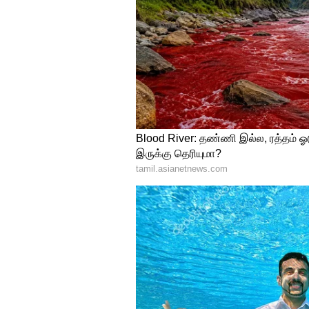
வாடிக்கையாளர்களின் நிதிநில
எளிதான திருப்பிச் செலுத்தும் 
அறிமுகப்படுத்தியுள்ளன.
இஎம்ஐ (EMI) முறை
: வாடிக்க
தவணையாக (Equated Monthly Insta
பிரித்துச் செலுத்தும் வசதி இப
மொத்தமாகப் பணம் கட்ட வேண்ட
புல்லட் ரீபேமெண்ட் (Bullet Re
காலம் வரை அவகாசம் அளிக்கப்பட
கட்டத் தேவையில்லை. கடன் கால
கழித்து) அசல் மற்றும் வட்டி
விவசாயிகளுக்கும், மாதச் சம்பள
தருகிறது.