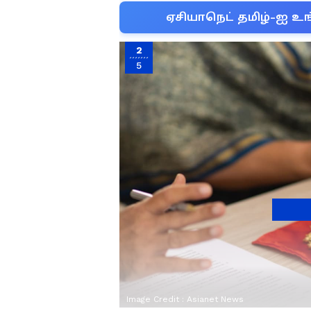
ஏசியாநெட் தமிழ்-ஐ உங
2
5
Image Credit :
Asianet News