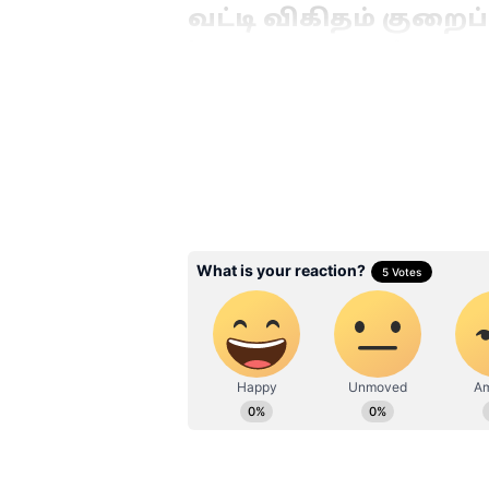
வட்டி விகிதம் குறைப்
in Interest Rates)
நகைக்கடன் வைத்திருப்பவர்களுக
தற்போது பல்வேறு வங்கிகளும்
வாடிக்கையாளர்களைக் கவரும் 
விகிதத்தைக் கணிசமாகக் குறைத
குறைந்த வட்டி சலுகை
: குறிப
திட்டங்களின் கீழ், வழக்கமான வ
Concessional Interest Rates) கடன
அபராத வட்டி தள்ளுபடி
: நீண்
வட்டிக்கு மேல் வட்டி (Penal Int
வங்கிகள் ஒரு குறிப்பிட்ட காலத்தி
Settlement - OTS) போன்ற சலு
அபராத கட்டணங்கள் இன்றி, அசலை