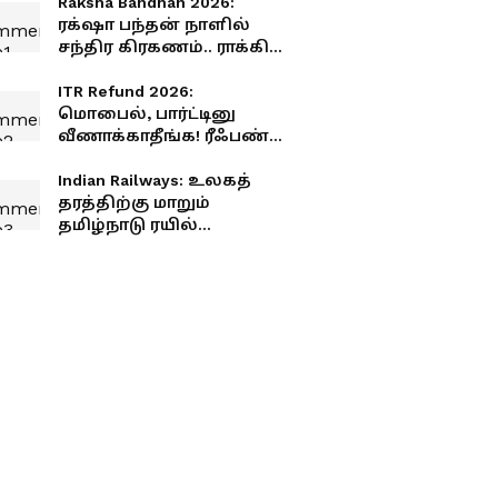
Raksha Bandhan 2026:
ரக்‌ஷா பந்தன் நாளில்
சந்திர கிரகணம்.. ராக்கி
கட்டலாமா? கூடாதா? முழு
விபரம்
ITR Refund 2026:
மொபைல், பார்ட்டினு
வீணாக்காதீங்க! ரீஃபண்ட்
பணத்தை வைச்சு
லட்சக்கணக்கில்
Indian Railways: உலகத்
சம்பாதிக்கலாம்!
தரத்திற்கு மாறும்
தமிழ்நாடு ரயில்
நிலையங்கள்.! மத்திய
அரசு சர்ப்ரைஸ்
அறிவிப்பு.! உங்க ஊரு
இருக்கா?