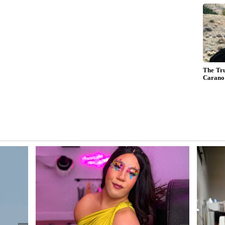
்கிறது.
0,000
Business: மாதம் அசால்டா
மா?
சம்பாதிக்கலாம் ரூ. 60
டில்
ஆயிரம்.! இந்த டாப் 5
தொழில்களை
ள்.!
தொடங்குனா போதும்.!