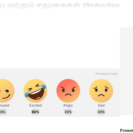
பு மற்றும் சலுகைகள் (Reduction
்கு மிக முக்கியமான சுமை அதன் வட்டிதான்.
, பொதுத்துறை நிறுவனங்களும் தங்களது
வகையில் நகைக்கடன்களுக்கான வட்டி
்து வருகின்றன.
்பாக, பண்டிகைக் காலங்கள் மற்றும் சிறப்புத்
ட்டியை விடக் குறைவான வட்டியில் (Special
் வழங்கப்படுகிறது.
ட நாட்களாக நகையைத் திருப்ப முடியாமல்,
erest) ஏறி அவதிப்படுபவர்களுக்காகச் சில
ற்கு "ஒரே முறை தீர்வுத் திட்டம்" (One-Time
கைகளை அறிவிக்கின்றன. இதன் மூலம் கூடுதல்
யும் அசல் வட்டியையும் மட்டும் செலுத்தி