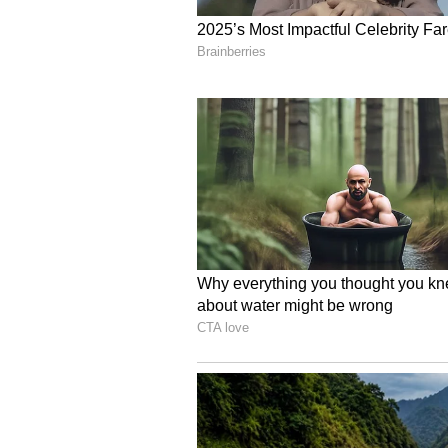
Image Credit :
Unsplash
எளிமையான திருப்பிச
முன்பெல்லாம் நகைக்கடன் வாங்க
வட்டியையும் முதலையும் கட்ட வ
வேண்டும் என்ற கடுமையான வி