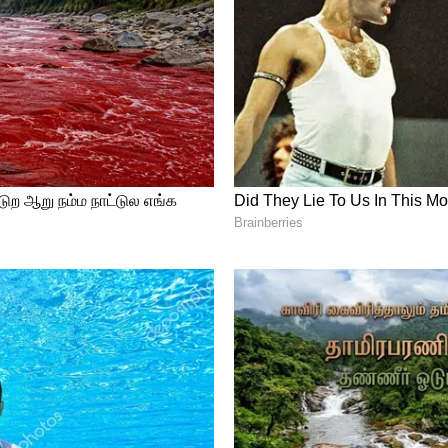
ையைக் கருத்தில் கொண்டு வங்கிகள் பல்வேறு
முறைகளை (Flexible Repayments)
ையாளர்கள் தங்களது நகைக்கடனை மாதத்
llments) அசல் மற்றும் வட்டியைச் சேர்த்துச்
்போது பரவலாக்கப்பட்டுள்ளது. இதனால்
ிய சுமை குறைகிறது.
payment)
: கடனைத் திருப்பிச் செலுத்த ஓராண்டு
ுகிறது. இக்காலத்தில் மாதாமாதம் வட்டி
த்தின் இறுதியில் (உதாரணமாக 12 மாதங்கள்
யை ஒரே தவணையாகச் செலுத்தலாம். இது
ம் வாங்குபவர்களுக்கும் பெரும் நிம்மதியைத்