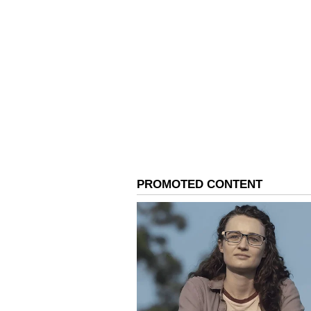
நகையை மீட்கும் வாய்ப்பு கிடைக
Related Articles
Business: மாதம் ரூ.5
வருமானம் வேண்டு
ரூ.10 ஆயிரம் முதலீட்
உங்களை அம்பானி
ஆக்கும் 5 தொழில்க
3
5