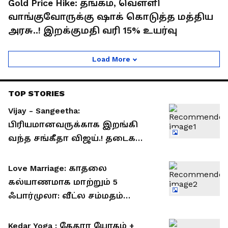
Gold Price Hike: தங்கம், வெள்ளி
வாங்குவோருக்கு ஷாக் கொடுத்த மத்திய
அரசு..! இறக்குமதி வரி 15% உயர்வு
Load More
TOP STORIES
Vijay - Sangeetha:
பிரியமானவருக்காக இறங்கி
வந்த சங்கீதா விஜய்.! தடைகளை
உடைத்து குடும்பத்தை ஒன்று
சேர்த்தது யார் தெரியுமா?!
Love Marriage: காதலை
கல்யாணமாக மாற்றும் 5
ஃபார்முலா: வீட்ல சம்மதம்
வாங்குவது இனி ஈஸி..!
Kedar Yoga : கேதார யோகம் +