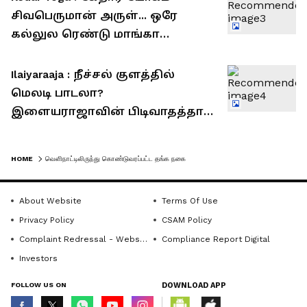
சிவபெருமான் அருள்... ஒரே
கல்லுல ரெண்டு மாங்கா
அடிக்கப்போகும் 5 ராசிகள்
Ilaiyaraaja : நீச்சல் குளத்தில்
மெலடி பாடலா?
இளையராஜாவின் பிடிவாதத்தால்
மணிரத்னம் படத்தில் உருவான
அடிபொலி ஹிட் சாங்!
HOME
வெளிநாட்டிலிருந்து கொண்டுவரப்பட்ட தங்க நகை
About Website
Terms Of Use
Privacy Policy
CSAM Policy
Complaint Redressal - Website
Compliance Report Digital
Investors
FOLLOW US ON
DOWNLOAD APP