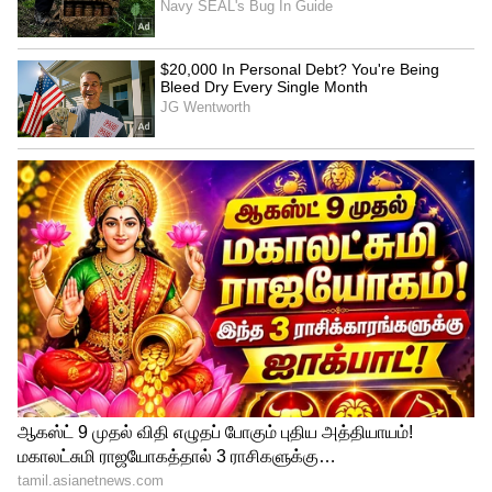
Related Articles
Farmers Alert: விவசாயிகளுக்கு அலர்ட்..!
மழை பெய்யும் முன் இதை செய்தால்
மண் வளம் பல மடங்கு அதிகரிக்கும்
RBI Repo Rate: ரெப்போ ரேட் மாறவில்லை..
ஆனால் EMI-யில் ஆயிரங்களை
மிச்சப்படுத்த ஒரு வாய்ப்பு
3