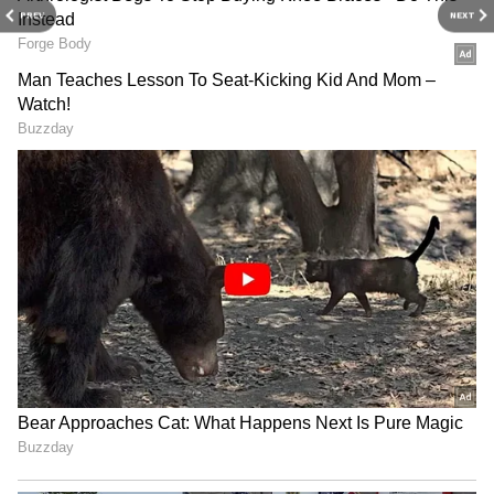
ரயில்வே விதிப்படி, 5 வயதுக்குக்
PREV
NEXT
குறைவான குழந்தைகளுக்கு தனியாக
டிக்கெட் வாங்க வேண்டிய அவசியமில்லை.
பிறந்த குழந்தை முதல் 4 வயது வரை
உள்ளவர்கள் பெற்றோருடன் இலவசமாக
பயணம் செய்யலாம். இருப்பினும், இந்த
சலுகையுடன் ஒரு நிபந்தனையும்
இணைந்துள்ளது. குழந்தைக்கு தனி
இருக்கை அல்லது படுக்கை வசதி
ஒதுக்கப்படாது. பெற்றோரின்
இருக்கையிலோ அல்லது படுக்கையிலோ
உடன் பயணம் செய்ய வேண்டும்.
பெற்றோர் விரும்பினால், கூடுதல்
வசதிக்காக தனி டிக்கெட்டையும் முன்பதிவு
செய்யலாம்.