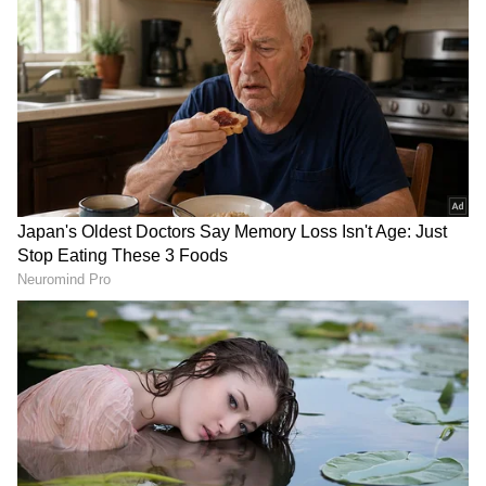
வேண்டுமா?" போன்ற கேள்விகள் அடிக்கடி
எழுகின்றன. உண்மையில், இந்திய
ரயில்வே இதற்கான தெளிவான
வழிகாட்டுதல்களை ஏற்கனவே வகுத்து
வைத்துள்ளது. ஆனால் அவை குறித்து பல
பயணிகளுக்கு முழுமையான விழிப்புணர்வு
இல்லை.
ஏசியாநெட் தமிழ்-ஐ உங்கள் முதன்மைத்
தேர்வாக்குங்கள்