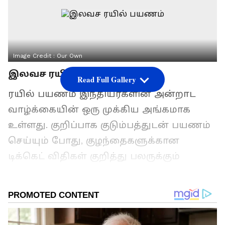
Image Credit :
Our Own
இலவச ரயில் பயணம்
Read Full Gallery
ரயில் பயணம் இந்தியர்களின் அன்றாட
வாழ்க்கையின் ஒரு முக்கிய அங்கமாக
உள்ளது. குறிப்பாக குடும்பத்துடன் பயணம்
செய்யும் போது, ​​குழந்தைகளுக்கான
டிக்கெட் விதிகள் குறித்து பலருக்கும்
குழப்பம் ஏற்படுகிறது. "எந்த வயது வரை
டிக்கெட் தேவையில்லை?", "ஹாஃப் டிக்கெட்
எப்போது வாங்க வேண்டும்?", "தனி
இருக்கை பெற முழு கட்டணம் கட்ட