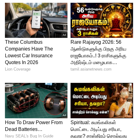
5
Image Credit :
Our Own
குழந்தைகள் ரயில் பயணம்
5 முதல் 12 வயதுக்குள் உள்ள
குழந்தைகளுக்கான விதிகள் சற்று
வேறுபடுகின்றன. இந்த வயதினருக்கு
கட்டண சலுகை கிடைக்கலாம். ஆனால்
தானாகவே தனி இருக்கை வழங்கப்படாது.
பயணத்தின் போது குழந்தைக்கு தனிப்பட்ட
இருக்கை அல்லது படுக்கை
தேவைப்பட்டால், அதற்கேற்ற முழு கட்டண