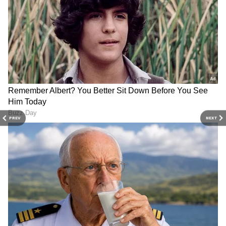
ATM-ல் எவ்வளவு PF பணம் எடுக்கலாம்?
உங்கள் பிஎஃப் கணக்கில் உள்ள முழுப்
பணத்தையும் ATM அல்லது UPI மூலம் எடுக்க
முடியாது. அறிக்கைகளின்படி, உங்கள்
மொத்த பேலன்ஸில் 50% மட்டுமே இப்படி
எடுக்க முடியும். மீதிப் பணத்திற்கு பழைய
ஆன்லைன் கிளைம் முறையைத்தான்
PREV
NEXT
பயன்படுத்த வேண்டும்.
இந்த சிஸ்டம் எப்படி வேலை செய்யும்?
EPFO தனது உறுப்பினர்களுக்கு ஒரு சிறப்பு
ATM கார்டை வழங்க திட்டமிட்டுள்ளது. இந்த
கார்டு நேரடியாக உங்கள் பிஎஃப்
கணக்குடன் இணைக்கப்பட்டிருக்கும்.