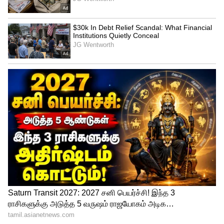
Image Credit :
Google
EPFO 3.0-வின் 3 முக்கிய நிபந்தனைகள்
UAN ஆக்டிவாக இருக்க வேண்டும்:
உங்கள் யுனிவர்சல் அக்கவுன்ட் நம்பர் (UAN)
ஆக்டிவாக இருப்பது கட்டாயம்.
KYC முடிந்திருக்க வேண்டும்:
உங்கள்
கணக்குடன் ஆதார், பான் (PAN) மற்றும்
வங்கிக் கணக்கு விவரங்கள் சரியாக
இணைக்கப்பட்டிருக்க வேண்டும்.
மொபைல் எண் இணைப்பு:
OTP
வெரிஃபிகேஷனுக்காக உங்கள் மொபைல்
எண், ஆதார் மற்றும் UAN உடன்