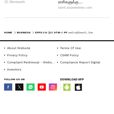
HOME
BUSINESS
EPFO 3.0: இனி ATM-ல் PF பணம் எடுக்கலாம்.. மொத்த‌ பணமும் கிடைக்குமா? முழு விவரம் இதோ!
About Website
Terms Of Use
Privacy Policy
CSAM Policy
Complaint Redressal - Website
Compliance Report Digital
Investors
FOLLOW US ON
DOWNLOAD APP
4
4
© Copyright 2026 Asianxt Digital Technologies Private Limited (Formerly
known as Asianet News Media & Entertainment Private Limited) | All Rights
Reserved