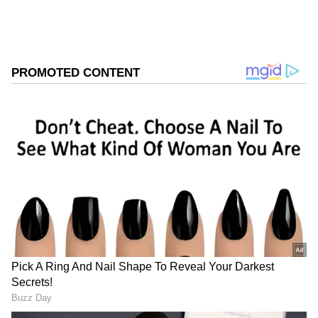
ATM-ல் எப்போது PF பணம் எடுக்கலாம்?
ஊடக அறிக்கைகளின்படி, EPFO இந்த புதிய
வசதியை மே 2026 கடைசி வாரத்தில்
தொடங்கலாம். இதன் முக்கிய நன்மை,
அவசரத் தேவைக்கு இனி கிளைம் செட்டில்
ஆக காத்திருக்க வேண்டாம். நேரடியாக ATM
மெஷினில் பணத்தை
எடுத்துக்கொள்ளலாம்.
ஏசியாநெட் தமிழ்-ஐ உங்கள் முதன்மைத்
தேர்வாக்குங்கள்