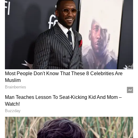
2
4
Image Credit :
Asianet News