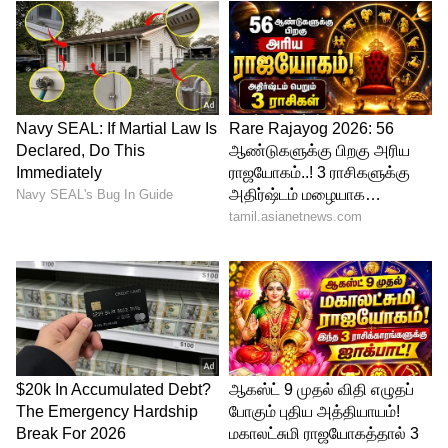
இணைக்கப்பட்டிருக்க வேண்டும்.
முன்பை விட சூப்பர்ஃபாஸ்ட் EPFO
தொழிலாளர் நலத்துறை அமைச்சர் மன்சுக்
மாண்டவியாவின்படி, EPFO கடந்த 2025-26
நிதியாண்டில் 8.31 கோடி கிளைம்களை
செட்டில் செய்துள்ளது. இதில் சுமார் 71%
அட்வான்ஸ் கிளைம்கள் வெறும் 3
நாட்களில் ஆட்டோ-மோடில் முடிக்கப்பட்டன.
செக் புக் போட்டோ அப்லோடு செய்வது,
நிறுவனத்தின் ஒப்புதலுக்காக காத்திருப்பது
போன்ற சிக்கல்கள் படிப்படியாக நீக்கப்பட்டு
வருகின்றன.