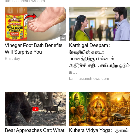
Image Credit :
Getty
அண்டை நாடுகளை விட இந்தியா
முன்னிலையில்
எல்பிஜி விலை ஒப்பீட்டில் இந்தியா இன்னும்
பல நாடுகளை விட குறைந்த கட்டணத்தில்
உள்ளது. பாகிஸ்தான், நேபாளம்,
வங்கதேசம், இலங்கை போன்ற அண்டை
நாடுகளிலும், அமெரிக்கா, ஆஸ்திரேலியா,
கனடா போன்ற முன்னேறிய நாடுகளிலும்
எல்பிஜி விலை இந்தியாவை விட அதிகமாக
உள்ளது. இதனால் இந்திய நுகர்வோருக்கு
கூடுதல் நிதி நிம்மதி கிடைக்கிறது.