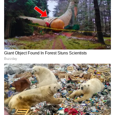
ஏசியாநெட் தமிழ்-ஐ உங்கள் முதன்மைத்
தேர்வாக்குங்கள்
2