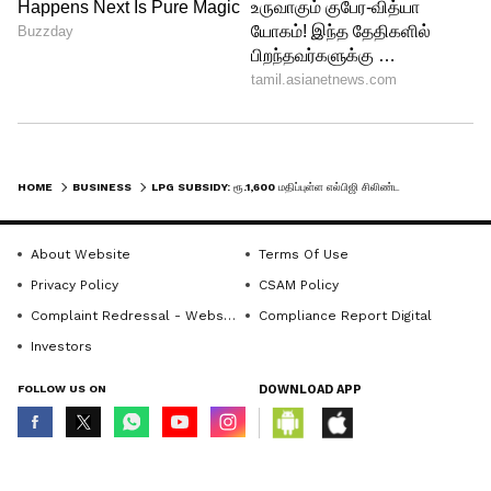
5
5
HOME
BUSINESS
LPG SUBSIDY: ரூ.1,600 மதிப்புள்ள எல்பிஜி சிலிண்டர் வெறும் ரூ.642க்கு! மாபெரும் சலுகை
Image Credit :
Getty
விநியோகத்தில் பாதிப்பு இல்லை
About Website
Terms Of Use
மேற்கு ஆசிய பதற்றம் மற்றும் ஹார்முஸ்
Privacy Policy
CSAM Policy
Complaint Redressal - Website
Compliance Report Digital
நீரிணை தொடர்பான சவால்கள்
Investors
இருந்தபோதிலும், நாட்டில் எல்பிஜி
விநியோகம் சீராக நடைபெற்று வருகிறது.
FOLLOW US ON
DOWNLOAD APP
உள்நாட்டு உற்பத்தியும் அதிகரித்துள்ளது
என்று அரசு தெரிவித்துள்ளது. எனவே
© Copyright 2026 Asianxt Digital Technologies Private Limited (Formerly
known as Asianet News Media & Entertainment Private Limited) | All Rights