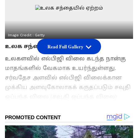
Image Credit :
Getty
உலக சந்தையில் ஏற்றம்
Read Full Gallery
உலகளவில் எல்பிஜி விலை கடந்த நான்கு
மாதங்களில் வேகமாக உயர்ந்துள்ளது.
சர்வதேச அளவில் எல்பிஜி விலைக்கான
முக்கிய அளவுகோலாகக் கருதப்படும் சவுதி
ஒப்பந்த விலை (சவூதி ஒப்பந்த விலை)
பிப்ரவரி மாதத்தில் டன்னுக்கு 542.5 டாலராக
இருந்தது. தற்போது அது 790 டாலராக
உயர்ந்துள்ளது. இது சுமார் 46 சதவீத
உயர்வாகும்.