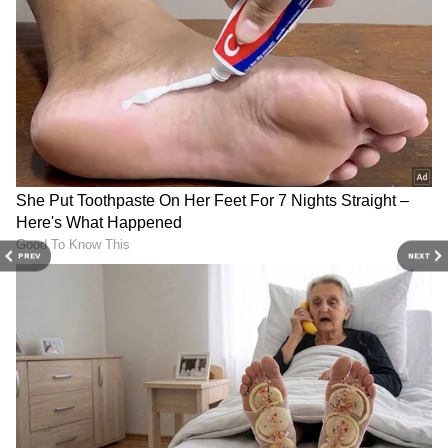
தாண்டியுள்ளதாக தெரிவிக்கப்பட்டுள்ளது.
இருப்பினும், டெல்லியில் பொதுமக்கள்
அதை ரூ.942க்கு வாங்குகின்றனர்.
PREV
NEXT