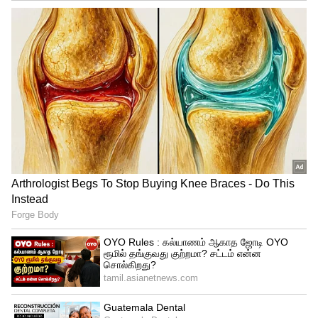
Image Credit :
Getty
உஜ்வாலா குடும்பங்களுக்கு கூடுதல்
பலன்
பிரதமர் உஜ்வாலா திட்டத்தின் கீழ் உள்ள
குடும்பங்களுக்கு நிலைமை இன்று
சாதகமாக உள்ளது. நேரடி வங்கி
பரிமாற்றம் (DBT) மூலம் வழங்கப்படும்
ரூ.300 மானியத்தால், முதல் நான்கு
ரீஃபில்களுக்கு சிலிண்டர் விலை வெறும்
ரூ.642 ஆக குறைகிறது. இதன் மூலம் 10.58
கோடி குடும்பங்கள் தொடர்ந்து பயன்
பெற்று வருகின்றன.