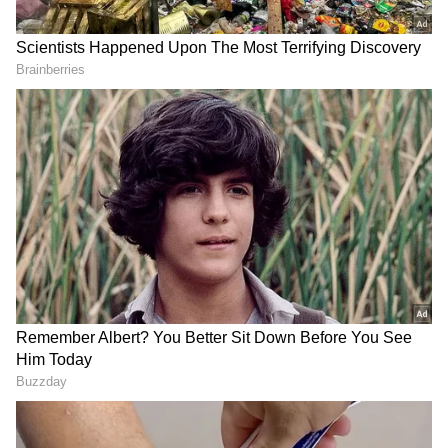
5
Image Credit :
Getty
இந்தியாவில் ஏன் பெரிய தாக்கம்
இல்லை?
சர்வதேச சந்தை விலை உயர்ந்தாலும்,
இந்தியாவில் வீட்டு உபயோக எல்பிஜி
சிலிண்டர் விலையை மத்திய அரசின்
கட்டுப்பாட்டில் வைத்துள்ளது. தற்போது 14.2
கிலோ எடை கொண்ட வீட்டு எல்பிஜி
சிலிண்டரின் விநியோகச் செலவு ரூ.1,600-ஐ