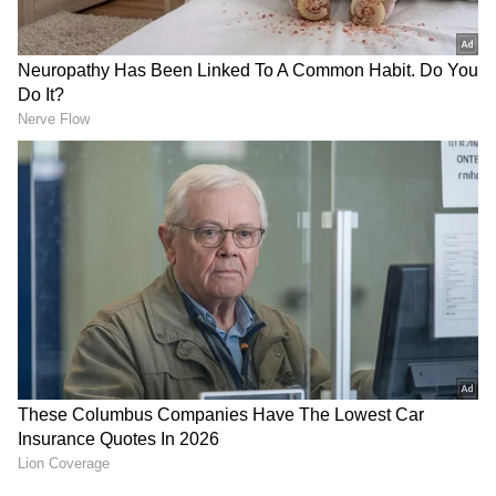
Related Articles
Kitchen Safety: கேஸ் ஸ்டவ் பக்கத்துல
இந்த 6 பொருட்களை மட்டும்
வெச்சுடாதீங்க!
LPG Cylinder Rules: வீட்டில் எத்தனை
கேஸ் சிலிண்டர்கள் வைத்திருக்கலாம்?
விதிகளை தெரிந்து கொள்ளுங்கள்!
3
5