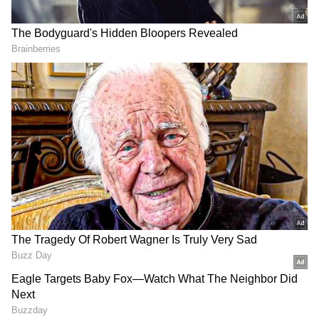
2
5
Image Credit :
‍X
இந்தியாவின் சிறந்த பணியிடங்கள் 2026
'கிரேட் பிளேஸ் டு ஒர்க் இன்ஸ்டிடியூட்'
வெளியிட்ட இந்தியாவின் சிறந்த
பணியிடங்கள் 2026 பட்டியலில் ஹில்டன்,
சிஸ்கோ சிஸ்டம்ஸ் இந்தியா மற்றும்
சிங்க்ரோனி இன்டர்நேஷனல் ஆகிய