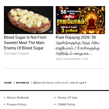
4
5
Image Credit :
X
HOME
BUSINESS
இந்தியாவில் வேலை பார்க்க பெஸ்ட் கம்பெனி எது? ரிலையன்ஸ் எத்தனாவது இடம் தெரியுமா?
ஊழியர்களின் நேரடி கருத்துகள்
இந்த தரவரிசை வெறும் நிறுவனத்தின்
About Website
Terms Of Use
Privacy Policy
CSAM Policy
பெயர் அல்லது வருவாயை வைத்து