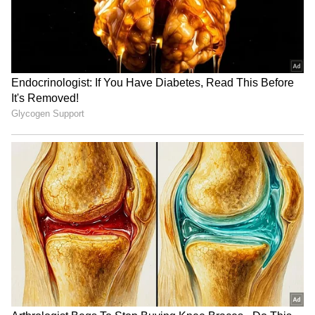
Related Articles
ATM Rules: இந்த தவறு நடந்தா வங்கி
உங்களுக்கு இழப்பீடு தரணும்..
தெரியுமா?
Savings Account: சேமிப்பு கணக்கில்
எவ்வளவு பணம் வைத்திருக்கலாம்?
இதை மீறினால் வருமான வரி நோட்டீஸ்
வரலாம்!