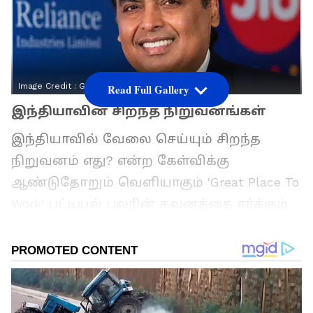
Image Credit :
Gemini AI
Read Full Gallery
இந்தியாவின் சிறந்த நிறுவனங்கள்
இந்தியாவில் வேலை செய்யும் சிறந்த
நிறுவனம் எது? என்ற கேள்விக்கு
ஆண்டுதோறும் வெளியாகும் 'Great Place To
Work' பட்டியல் பலரின் கவனத்தை ஈர்க்கும்.
ஊழியர்களின் வேலை சூழல் மற்றும்
நிறுவனத்தின் கலாச்சாரம் ஆகியவற்றைக்
கொண்டு தயாரிக்கப்படும் இந்த பட்டியலில்,
இந்த முறை முகேஷ் அம்பானியின்
ரிலையன்ஸ் ரீடெய்ல் முக்கிய இடத்தைப்