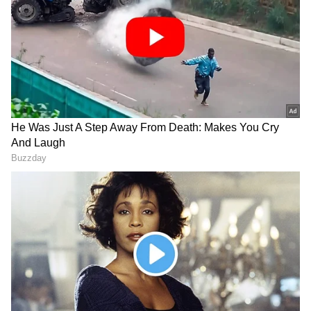
பெற்றுள்ளது.
ஏசியாநெட் தமிழ்-ஐ உங்கள் முதன்மைத்
தேர்வாக்குங்கள்