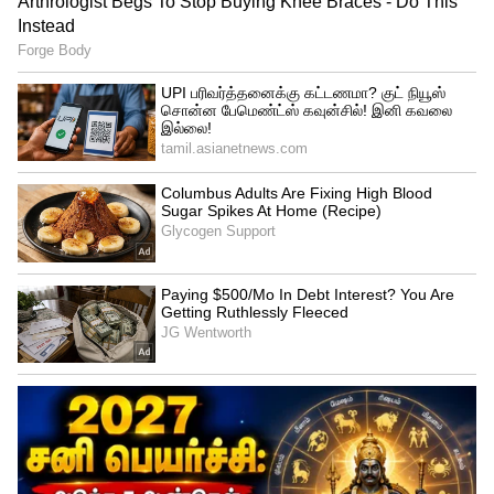
3
5
Image Credit :
X
ரிலையன்ஸ் ரீடெயில்
இந்தியாவின் மிகப்பெரிய ரீடெய்ல்
நிறுவனங்களில் ஒன்றான ரிலையன்ஸ்
ரீடெய்லில் தற்போது 1,30,457-க்கும்
அதிகமான ஊழியர்கள்
பணியாற்றுகின்றனர். இவ்வளவு பெரிய
பணியாளர் அமைப்புடன் செயல்பட்டாலும்,