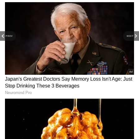
நிறுவனங்கள் முதல் மூன்று இடங்களைப்
பிடித்துள்ளன. இதே பட்டியலில் ரிலையன்ஸ்
ரீடெய்ல் 13-வது இடத்தைப் பெற்று
முன்னணி நிறுவனங்களில் ஒன்றாகத்
PREV
NEXT
திகழ்கிறது. இது வேலை சூழல், ஊழியர்
நம்பிக்கை மற்றும் நிறுவன கலாச்சாரத்தில்
ரிலையன்ஸ் தொடர்ந்து கவனம் செலுத்தி
வருவதை வெளிப்படுத்துகிறது.