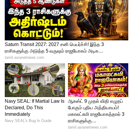
சிறந்த வேலை சூழலை
உருவாக்கியதற்காக இந்த அங்கீகாரம்
கிடைத்துள்ளது. மேலும், ரிலையன்ஸ்
இண்டஸ்ட்ரீஸ் மற்றும் ரிலையன்ஸ்
ரீடெய்லுக்கு இணைந்து 'இந்தியாவின்
சிறந்த பணியமர்த்துபவர்கள் தேசத்தை
கட்டியெழுப்பும்' என்ற சிறப்பு அங்கீகாரமும்
வழங்கப்பட்டுள்ளது.