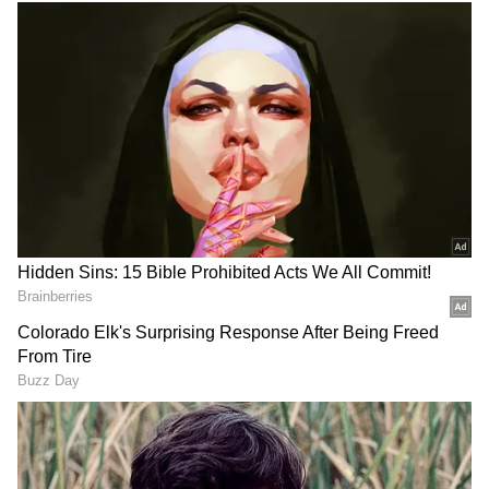
முறையை விரும்புவோருக்கு இது ஒரு
சிறந்த தேர்வாகும்.
ஏசியாநெட் தமிழ்-ஐ உங்கள் முதன்மைத்
தேர்வாக்குங்கள்