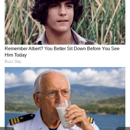
2
5
Avon E Lite
232-வாட் மோட்டார் பொருத்தப்பட்ட, Avon E
Lite மென்மையான மற்றும் எளிதான
சவாரிகளை உறுதி செய்கிறது. இந்த
எலக்ட்ரிக் ஸ்கூட்டர் பயணக் கட்டுப்பாடு,
நீண்ட பயணங்களில் வசதியை உறுதி