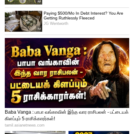
Affordable Electric Scooter
Avon E Lite ஆனது 24 km/h வேகத்தை
எட்டக்கூடியது. நகர்ப்புற சாலைகளுக்கு
ஏற்றது. இது சார்ஜ் ஒன்றுக்கு 50 கிமீ
நம்பகமான வரம்பை வழங்குகிறது. 0.23 kWh
பேட்டரி மற்றும் நீடித்த BLDC மோட்டார்
மூலம் இயக்கப்படும் இந்த ஸ்கூட்டர்,
அன்றாட தேவைகளுக்கு நம்பகமானது
மற்றும் திறமையானது.