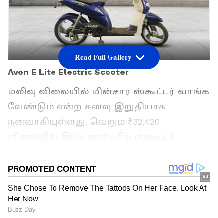
Read Full Gallery
Avon E Lite Electric Scooter
மலிவு விலையில் மின்சார ஸ்கூட்டர் வாங்க
வேண்டும் என்ற கனவு இறுதியாக
நனவாகியுள்ளது. வெறும் ₹32,420
விலையில் இந்த எலக்ட்ரிக் ஸ்கூட்டர்
தினசரி பயணத்திற்கு சுற்றுச்சூழலுக்கு
உகந்த மற்றும் பட்ஜெட்டுக்கு ஏற்ற தீர்வை
வழங்குகிறது. ஒருமுறை சார்ஜ் செய்தால் 50
கிமீ தூரம் வரை பயணிக்கும், குறைந்த
விலை, திறமையான போக்குவரத்து