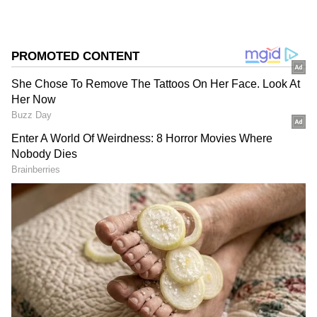
களோ எந்தவிதமான அபராதமும் வசூலிக்க
கூடாது என்று RBI தடை விதித்துள்ளது.
முன்னெல்லாம், இப்படி லோனை
முன்கூட்டியே அடைத்தால் 2% முதல் 4%
வரை அபராதம் விதித்தார்கள். இந்த புதிய
விதியால் வாடிக்கையாளர்கள் கடனை
சீக்கிரம் அடைச்சு, வட்டிச் சுமையைக்
குறைக்க முடியும்.
ஏடிஎம்‍மில் டெக்னிக்கல் கோளாறு
காரணமாக பணம் எடுக்க
முயற்சிக்கும்போது, பணம் வராமல் ஆனால்
அக்கவுன்ட்டில் இருந்து பணம் டெபிட்
ஆகிடும். முன்னெல்லாம், இந்தப்
பணத்தைத் திரும்பப் பெற பல நாட்கள்