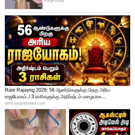
Related Articles
EPFO 3.0: இனி ATM-ல் PF பணம்
எடுக்கலாம்.. மொத்த‌ பணமும்