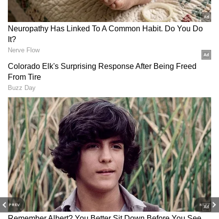
ஆகும். ஆனா இப்போது RBI விதிகளைக்
கடுமையாக்கி உள்ளது. சம்பந்தப்பட்ட வங்கி
5 வேலை நாட்களுக்குள் பணத்தைத் திரும்ப
வாடிக்கையாளர் கணக்கில் செலுத்தணும்.
அப்படி 5 நாட்களுக்குள் பணம் வரவில்லை
என்றால் வங்கி ஒவ்வொரு நாளுக்கும் ₹100
வீதம் வாடிக்கையாளருக்கு நஷ்டஈடு வழங்க
வேண்டும்.
ஏசியாநெட் தமிழ்-ஐ உங்கள் முதன்மைத்
தேர்வாக்குங்கள்
PREV
NEXT