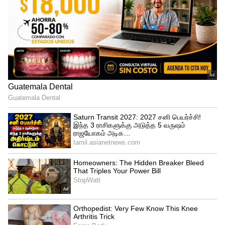
சிம் ஸ்வாப், ஃபிஷிங் போன்ற டிஜிட்டல்
மோசடிகள் அதிகரித்து கொண்டே உள்ளது.
இதைத் தடுக்க, ஏப்ரல் 2026 முதல்
பாதுகாப்பு அம்சங்கள் அப்டேட்
செய்யப்படுகிறது. பெரிய மற்றும் அதிக
மதிப்புள்ள டிரான்சாக்‌ஷன்களுக்கு, வெறும்
SMS OTP-ஐ மட்டும் நம்பாம; பயோமெட்ரிக்
ஆதென்டிகேஷன், ஃபேஸ் ஐடி, ஆப்-
அடிப்படையிலான அப்ரூவல் டோக்கன்
போன்ற நவீன பாதுகாப்பு முறைகளைப்
பயன்படுத்த RBI ஊக்குவிக்கிறது.