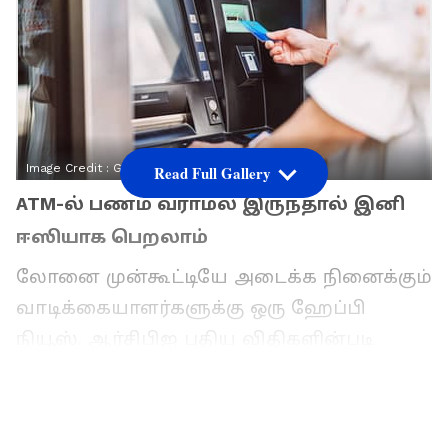
Image Credit :
Getty
Read Full Gallery
ATM-ல் பணம் வராமல் இருந்தால் இனி
ஈஸியாக பெறலாம்
லோனை முன்கூட்டியே அடைக்க நினைக்கும்
வாடிக்கையாளர்களுக்கு ஒரு ஹேப்பி
நியூஸ். ஆர்சிபிஐ புதிய விதிகளின்படி
பெர்சனல் லோன், வீட்டுக்கடன், கார் லோன்,
கல்விக் கடன் போன்றவற்றை முன்கூட்டியே
அடைத்தால், வங்கிகளோ அல்லது NBFC-