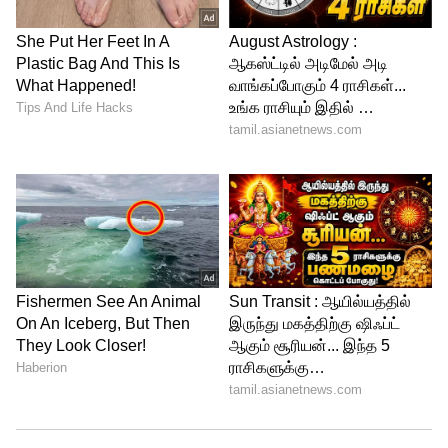
கிடைக்குமா? முழு விவரம் இதோ!
ATM-ல் பணம் எடுக்க கூடுதல் கட்டணம்..
HDFC, PNB வங்கிகளின் புதிய விதிகள்
இதோ!
3
4
Image Credit :
Gemini AI
அக்கவுன்ட்டில் மினிமம் பேலன்ஸ்
இல்லையா?
அக்கவுன்ட்டில் மினிமம் பேலன்ஸ் இல்லை
என்றால் வங்கிகள் கண்டபடி மறைமுக