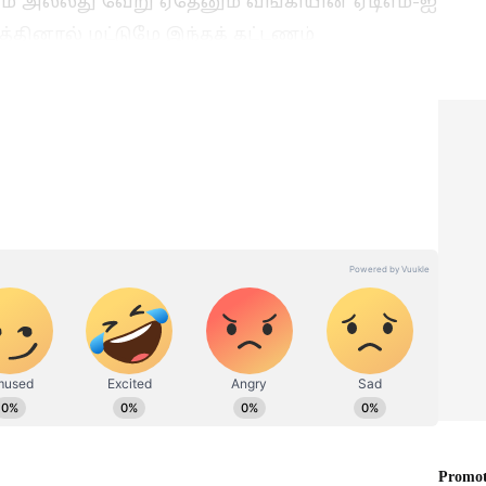
ம் அல்லது வேறு ஏதேனும் வங்கியின் ஏடிஎம்-ஐ
த்தினால் மட்டுமே இந்தக் கட்டணம்
ுறிப்பிட்ட சில காரணங்கள் உள்ளன.
ாமரித்தல், அங்குப் பாதுகாவலர்களை
ரப்புதல், மற்றும் மின்சாரம், இணைய இணைப்பு
்த்தனைக்கும் வங்கிக்கு ஒரு குறிப்பிட்ட
ெலவை ஈடுகட்ட, வாடிக்கையாளர்களின்
பிட்ட தொகை கழிக்கப்படுகிறது. இதுவே ஏடிஎம்
றது.
Cardless Withdrawal: ATM
்
கார்டு இல்லாமலேயே
்கள்,
பணம் எடுக்கலாம்!
ு வந்த
கூடுதல் கட்டணமும்