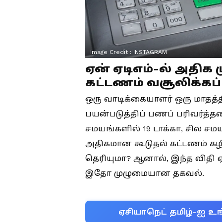
Image Credit :
INSTAGRAM
ஏன் ஏடிஎம்-ல் அதிக
கட்டணம் வசூலிக்கப்
ஒரு வாடிக்கையாளர் ஒரு மாதத்தி
பயன்படுத்திப் பணப் பரிவர்த்
சமயங்களில் 19 டாக்கா, சில சம
அதிகமான கூடுதல் கட்டணம் கழிக
தெரியுமா? ஆனால், இந்த விதி ஏ
இதோ முழுமையான தகவல்.
ஏசியாநெட் தமிழ்-ஐ உங