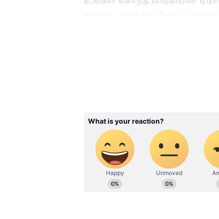
உங்கள் சொந்த வங்கியின் ஏடிஎ
நான்கு முறைக்கு மேல் பயன்படு
விதிக்கப்படுகிறது. இதற்குக் க
உதாரணமாக, ஒரு ஏடிஎம்-ஐப் பர
நியமித்தல், தவறாமல் பணம் நி
ஆகியவற்றிற்காக ஒவ்வொரு பரிவர
செலவு ஏற்படுகிறது. அந்தச் ச
கணக்குகளிலிருந்து ஒரு குறிப்
கட்டணம் என்று அழைக்கப்படுகி
Related Articles
ATM Shutdown: நாடு
முழுவதும் ஏடிஎம்கள
மூடப்படுமா? கிராமங
சிறிய நகரங்களுக்க