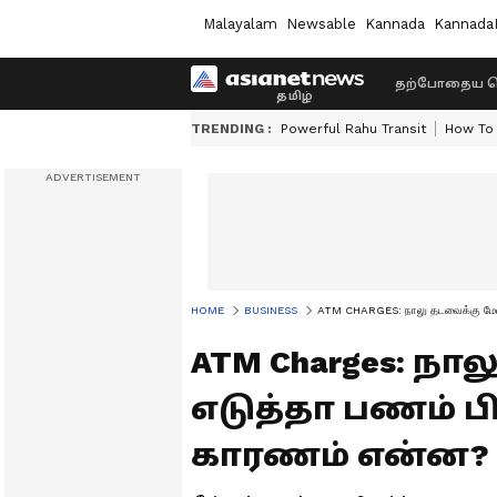
Malayalam
Newsable
Kannada
Kannada
தற்போதைய ச
TRENDING :
Powerful Rahu Transit
How To 
HOME
BUSINESS
ATM CHARGES: நாலு தடவைக்கு மேல 
ATM Charges: ந
எடுத்தா பணம் ப
காரணம் என்ன?