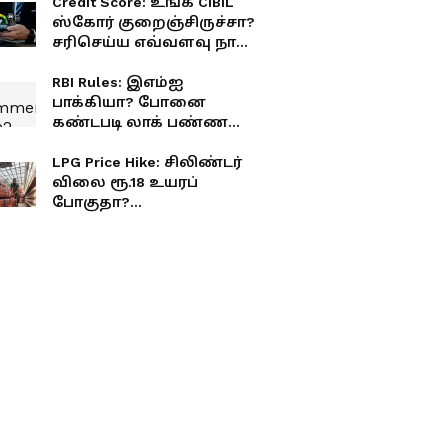
Credit Score: உங்க CIBIL
ஸ்கோர் குறைஞ்சிருச்சா?
சரிசெய்ய எவ்வளவு நாள்
ஆகும் தெரியுமா?
RBI Rules: இஎம்ஐ
பாக்கியா? போனை
கண்டபடி லாக் பண்ண
முடியாது! RBI போட்ட
அதிரடி 'செக்'
LPG Price Hike: சிலிண்டர்
விலை ரூ.18 உயரப்
போகுதா?
சாமானியர்களுக்கு
அடுத்த ஷாக்!