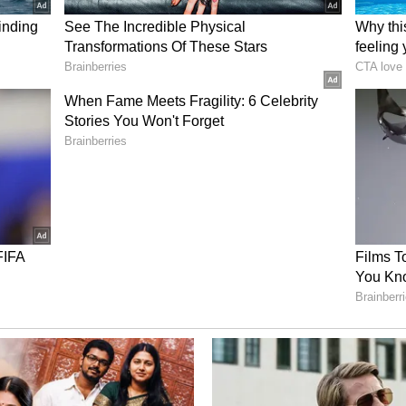
யேயான ஒப்பந்தம்
யைத் தவிர வேறு வங்கியின் ஏடிஎம்-ஐப்
்கி அந்த வங்கிக்கு ஒரு குறிப்பிட்ட
) செலுத்துகிறது. இந்தச் செலவை வங்கி
றது. இதன் விளைவாக, கணக்கிலிருந்து பணம்