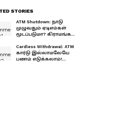
TED STORIES
ATM Shutdown: நாடு
முழுவதும் ஏடிஎம்கள்
மூடப்படுமா? கிராமங்கள்,
சிறிய நகரங்களுக்கு
வந்த சிக்கல்
Cardless Withdrawal: ATM
கார்டு இல்லாமலேயே
பணம் எடுக்கலாம்!
கூடுதல் கட்டணமும்
கிடையாது!