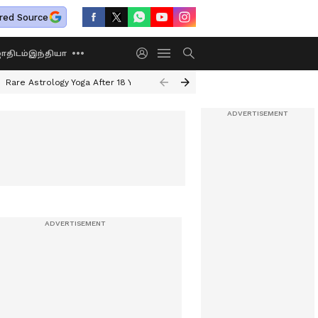
red Source
திடம்
இந்தியா
Rare Astrology Yoga After 18 Years
Dwi Pushkar Yoga 2026
Guru Peyar