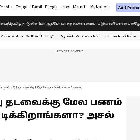
Prabha
Telugu
Tamil
Bangla
Hindi
Marathi
MyNation
Add Prefer
ெய்தி
தமிழ்நாடு
சினிமா
ஆட்டோ
வர்த்தகம்
விளையாட்டு
லைஃப்ஸ்டைல்
ஜோ
Make Mutton Soft And Juicy?
Dry Fish Vs Fresh Fish
Today Rasi Palan
பணம் எடுத்தா பணம் பிடிக்கிறாங்களா? அசல் காரணம் என்ன?
ாலு தடவைக்கு மேல பணம்
ிடிக்கிறாங்களா? அசல்