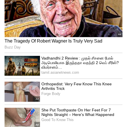
காம்பேக்ட் SUV-க்களைப் பாருங்க!
3
5
Image Credit :
Toyota
டொயோட்டா அர்பன் க்ரூஸர் ஹைரைடர்
மாருதி-டொயோட்டா கூட்டணியில்
உருவான மற்றொரு ஹைப்ரிட் SUV தான்
டொயோட்டா அர்பன் க்ரூஸர் ஹைரைடர்.
இதுவும் அதே 1.5 லிட்டர் ஹைப்ரிட்
இன்ஜினை கொண்டிருப்பதால், லிட்டருக்கு