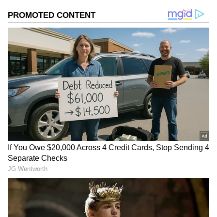
செய்கின்றன. அதிக மைலேஜ் தரும் சில
பிரபலமான ஹைப்ரிட் கார்களைப் பற்றி
இந்த செய்தியில் பார்க்கலாம்.
Add Asianetnews Tamil as a Preferred
Source