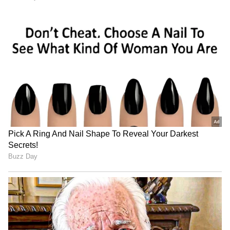
Related Articles
Old Car Rules: பழைய கார் இருக்கா? இந்த
ரூல்ஸ் தெரியலைனா ஃபைன்
கன்ஃபார்ம்..!
Upcoming Cars: கார் வாங்க பிளானா?
அடுத்த 2 வருஷத்துல வரப்போற இந்த 5