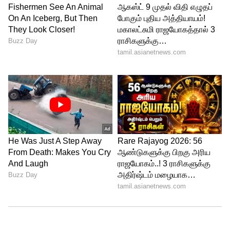
4
5
Image Credit :
Toyota
டொயோட்டா இன்னோவா ஹைகிராஸ்
அதிக இடவசதி, சொகுசு மற்றும் மைலேஜ்
என அனைத்தையும் விரும்பும்
வாடிக்கையாளர்களுக்காக டொயோட்டா