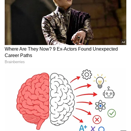
2
5
Image Credit :
Google
மாருதி சுஸுகி கிராண்ட் விட்டாரா
மாருதி சுஸுகி கிராண்ட் விட்டாரா,
இந்தியாவின் பிரபலமான ஸ்ட்ராங்
ஹைப்ரிட் SUV-களில் ஒன்று. இதன் 1.5
லிட்டர் பெட்ரோல் இன்ஜின் மற்றும்