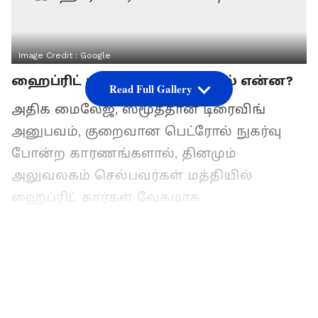
Image Credit :
Google
ஹைப்ரிட் கார்களின் ஸ்பெஷல் என்ன?
Read Full Gallery
அதிக மைலேஜ், ஸ்மூத்தான டிரைவிங்
அனுபவம், குறைவான பெட்ரோல் நுகர்வு
போன்ற காரணங்களால், தினமும்
அலுவலகம் செல்பவர்கள் மத்தியில்
ஹைப்ரிட் கார்கள் வேகமாக
பிரபலமடைந்து வருகின்றன. மாருதி,
டொயோட்டா, ஹோண்டா போன்ற
நிறுவனங்கள் ஒரு லிட்டருக்கு 28
கிலோமீட்டர் வரை மைலேஜ் தரும்
ஹைப்ரிட் கார்களை விற்பனை