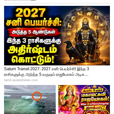
27.97 கி.மீ மைலேஜ் தருகிறது. ஸ்டைலான
வடிவமைப்பு, உறுதியான கட்டமைப்பு,
மற்றும் சொகுசான ஓட்டுநர்
அனுபவத்திற்காக இந்த கார் பெயர்
பெற்றது. இதன் ஹைப்ரிட் வேரியண்ட்டின்
எக்ஸ்-ஷோரூம் விலை சுமார் ₹16.77
லட்சத்தில் இருந்து தொடங்குகிறது.