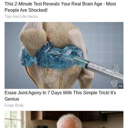
Related Articles
Bike Ride Issues : பைக் ஓட்டுவதால்
ஏற்படும் முதுவலியை சரி செய்வது
எப்படி?
Bajaj Avenger 220: பஜாஜின் புதிய