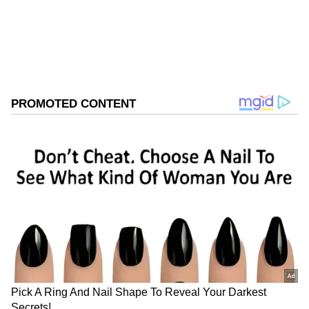
பட்ஜெட், தேவைக்கு எது செட் ஆகும்னு
விலை, ஃபீச்சர்ஸ், மைலேஜ் வெச்சு
ஒப்பிட்டுப் பார்க்கலாம்.
ஏசியாநெட் தமிழ்-ஐ உங்கள் முதன்மைத்
தேர்வாக்குங்கள்