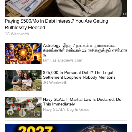
நல்லா மிச்சமாகும். இதோட
மெயின்டனன்ஸ் செலவும், ஸ்பேர் பார்ட்ஸ்
விலையும் மார்க்கெட்லயே ரொம்ப கம்மி.
சிம்பிளா, ஸ்ட்ராங்கா, வருஷக்கணக்குல
ஓடக்கூடிய ஒரு பைக் வேணும்னா, இதுதான்
பெஸ்ட் சாய்ஸ். இதோட எக்ஸ்-ஷோரூம்
விலை ₹81,068-ல இருந்து தொடங்குது.