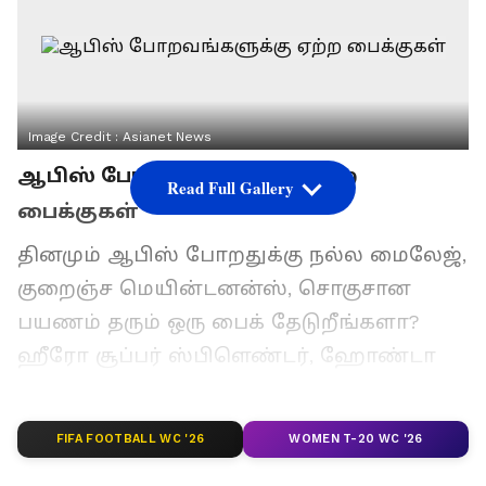
Image Credit :
Asianet News
ஆபிஸ் போறவங்களுக்கு ஏற்ற
Read Full Gallery
பைக்குகள்
தினமும் ஆபிஸ் போறதுக்கு நல்ல மைலேஜ்,
குறைஞ்ச மெயின்டனன்ஸ், சொகுசான
பயணம் தரும் ஒரு பைக் தேடுறீங்களா?
ஹீரோ சூப்பர் ஸ்பிளெண்டர், ஹோண்டா
ஷைன் 125, டிவிஎஸ் ரைடர் 125, பஜாஜ் பல்சர்
125-னு இந்தியாவோட பாப்புலர் 125சிசி
FIFA FOOTBALL WC '26
WOMEN T-20 WC '26
பைக்குகள் என வரிசைகட்டி நிற்குது. உங்க