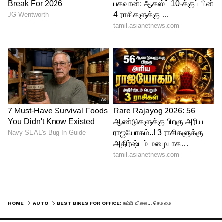
ஸ்மூத்னெஸ்தான். காலையில ஆபிஸுக்கு
கிளம்பும்போது, எந்த சத்தமும், அதிர்வும்
இல்லாம இன்ஜின் ஸ்டார்ட் ஆகும்.
கடுமையான டிராஃபிக்ல கூட, இதோட கியர்
ஷிஃப்ட்டிங், கிளட்ச் எல்லாமே ரொம்ப
ஸ்மூத்தா இருக்கும். அதனால
ஓட்டுறவங்களுக்கு டயர்டே ஆகாது.
5
9
HOME
AUTO
BEST BIKES FOR OFFICE: கம்மி விலை... செம மைலேஜ்! ஆபீஸ் போறவங்களுக்கு இந்த 4 பைக்குகள் தான் பெஸ்ட்!
Image Credit :
Google