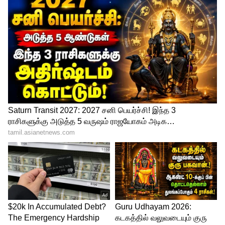
4
9
Image Credit :
Google
ஹோண்டா ஷைன் 125 (Honda Shine 125)
இந்த செக்மென்ட்ல அதிகமா
விற்பனையாகுற, ரொம்ப நம்பகமான பைக்
இதுதான். இதோட பெரிய சிறப்பம்சமே
சைலன்ட் ஸ்டார்ட் மற்றும் இன்ஜினோட