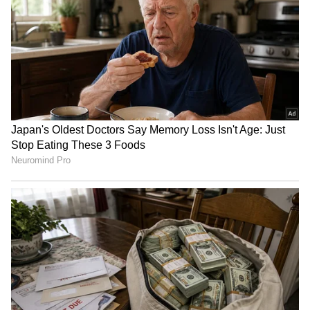
அவெஞ்சர் ஸ்ட்ரீட் 220 பைக்..
அட்டகாசமான அப்டேட்களுடன்
3
9
Image Credit :
Our Own
விலையும் ரொம்ப கம்மி
ஆபிஸ் போறவங்களுக்கு இதோட மைலேஜ்
ஒரு பெரிய ப்ளஸ். ஹீரோவோட i3S (ஐடல்
ஸ்டார்ட்-ஸ்டாப்) டெக்னாலஜி, டிராஃபிக்
சிக்னல்ல இன்ஜினை ஆட்டோமேட்டிக்கா
ஆஃப் பண்ணிடும். இதனால பெட்ரோல்