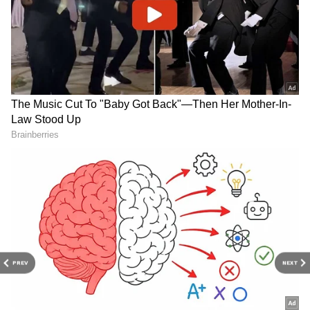
ஆடம்பரமும் இல்லாம, வருஷக்கணக்குல
உழைக்கும். நிமிர்ந்து உட்காரும் பொசிஷன்,
சொகுசான சிங்கிள்-பீஸ் சீட் இருக்கிறதால,
எவ்வளவு நேரம் டிராஃபிக்ல நின்னாலும்
முதுகு வலியோ, தோள்பட்டை வலியோ
வராது.
PREV
NEXT