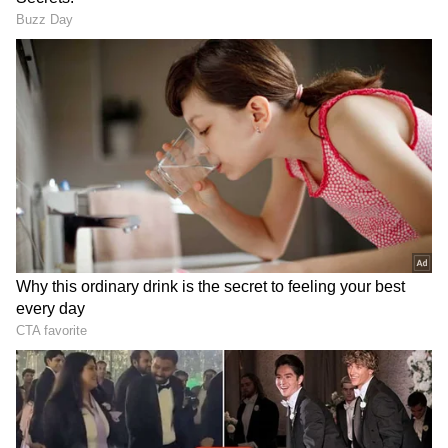
2
9
Image Credit :
Our Own
ஹீரோ சூப்பர் ஸ்பிளெண்டர் (Hero Super
Splendor)
ஹீரோ சூப்பர் ஸ்பிளெண்டர் வேலைக்கு
போகும் பலருக்கும் ஒரு ஃபேவரைட் பைக்.
இதோட முக்கிய காரணம், நம்பகமான
124.7cc இன்ஜினும், சிம்பிளான
டிசைனும்தான். இந்த பைக் எந்த