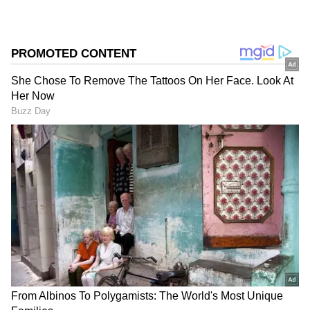
ஸ்கார்ப்பியோ மூன்றாவது இடத்தையும்
கைப்பற்றியுள்ளன.
ஜூன் மாத விற்பனை
புள்ளிவிவரங்களின்படி, டாடா பஞ்ச் 21,006
யூனிட்கள் விற்பனையாகியுள்ளது. கடந்த
ஆண்டு இதே மாதத்தில் 10,446 யூனிட்கள்
மட்டுமே விற்பனையான நிலையில், இந்த
ஆண்டு 101.09% அபார வளர்ச்சியைப் பதிவு
செய்துள்ளது. டாடா நெக்ஸான் 18,335
யூனிட்களை விற்று இரண்டாவது இடத்தைப்
பிடித்தது. இது கடந்த ஆண்டை விட 58.03%
வளர்ச்சி.
ஏசியாநெட் தமிழ்-ஐ உங்கள் முதன்மைத்
தேர்வாக்குங்கள்