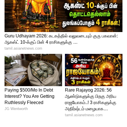
சூப்பர் சான்ஸ்!
3
3
Image Credit :
X
மாருதி பிரெஸ்ஸா நிலைமை என்ன?
ஒரு காலத்தில் இந்த பிரிவில் மிகவும்
வலுவான மாடல்களில் ஒன்றாக இருந்த
மாருதி பிரெஸ்ஸா, ஜூன் மாதம் 9,939
யூனிட்கள் விற்பனையுடன் எட்டாவது
இடத்திற்கு தள்ளப்பட்டுள்ளது. கடந்த