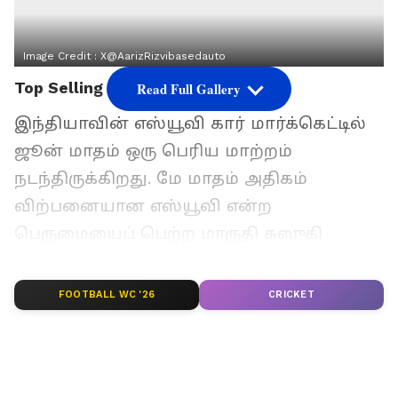
Image Credit :
X@AarizRizvibasedauto
Top Selling SUV
Read Full Gallery
இந்தியாவின் எஸ்யூவி கார் மார்க்கெட்டில்
ஜூன் மாதம் ஒரு பெரிய மாற்றம்
நடந்திருக்கிறது. மே மாதம் அதிகம்
விற்பனையான எஸ்யூவி என்ற
பெருமையைப் பெற்ற மாருதி சுஸுகி
ஃபிராங்க்ஸ், ஜூன் மாதம் நான்காவது
இடத்திற்கு தள்ளப்பட்டுள்ளது. அதே சமயம்,
FOOTBALL WC '26
CRICKET
டாடா மோட்டார்ஸின் பஞ்ச் மீண்டும்
முதலிடத்தைப் பிடித்தது. டாடா நெக்ஸான்
இரண்டாவது இடத்தையும், மஹிந்திரா