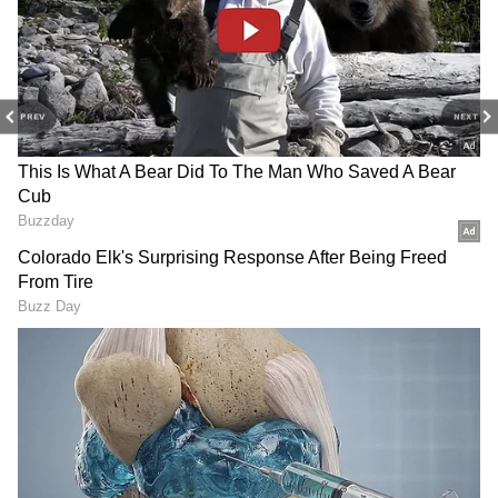
Image Credit :
RushLane
PREV
NEXT
சரிவை சந்தித்த ஃபிராங்க்ஸ்
மஹிந்திரா ஸ்கார்ப்பியோ 14,097 யூனிட்கள்
விற்பனையுடன் மூன்றாவது இடத்திற்கு
முன்னேறியுள்ளது. இந்த மாடல் 10.65%
வருடாந்திர வளர்ச்சியைப் பதிவு
செய்துள்ளது. மே மாதம் நாட்டின் டாப்
செல்லிங் காராக இருந்த மாருதி சுஸுகி
ஃபிராங்க்ஸ், ஜூன் மாதம் 13,135
யூனிட்களை மட்டுமே விற்று நான்காவது
இடத்திற்கு சரிந்தது. ஆனாலும், கடந்த
ஆண்டை விட இந்த மாடல் 33.83%