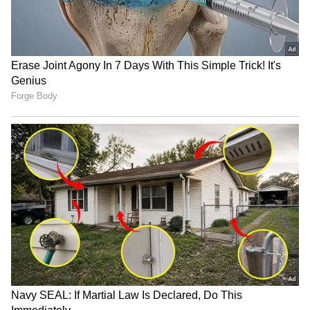
வளர்ச்சியைப் பெற்றுள்ளது.
ஹூண்டாய் வென்யூ 10,776 யூனிட்கள்
விற்பனையுடன் ஐந்தாவது இடத்தைப்
பிடித்தது. இது 57.13% வருடாந்திர
வளர்ச்சியாகும். மஹிந்திரா XUV 3XO 10,063
யூனிட்களை விற்று ஆறாவது இடத்தையும்,
மாருதி கிராண்ட் விட்டாரா 10,035
யூனிட்களுடன் ஏழாவது இடத்தையும்
பிடித்துள்ளன.