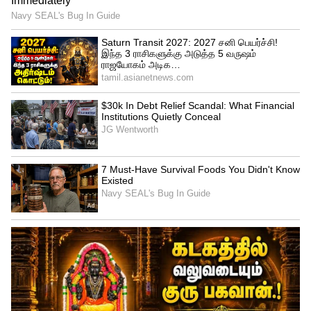
Related Articles
Mahindra : டாடா சியாராவுக்கு போட்டியாக
2 புது SUV-க்களை களத்தில்
இறக்கிவிடும் மஹிந்திரா...!
Grand Vitara Offer: ரூ.1.65 லட்சம் வரை
தள்ளுபடி! மைலேஜ் கிங் SUV வாங்க