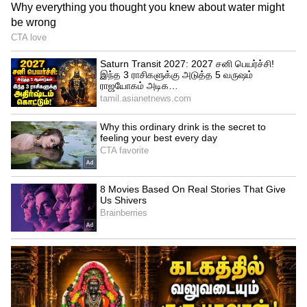
3
4
Skoda Kylaq
ஸ்கோடாவின் 1.0 லிட்டர் TSI எஞ்சின், 115
குதிரைத்திறன் மற்றும் 178 Nm டார்க்கை
உருவகிக்கிறது, இது கியூலாக்கிற்கு சக்தி
அளிக்கிறது. 6-ஸ்பீட் AT டார்க் கன்வெர்ட்டர்