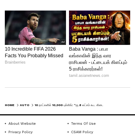
4
4
HOME
AUTO
10 நாட்களில் 10,000 புக்கிங்: “ரூ.8 லட்சம் கூட கிடையாது” விற்பனையில் மாஸ் காட்டும் SKODA KYLAQ!!
Skoda Kylaq
கூடுதலாக, கியூலாக்கின் தொடக்க நிலை
About Website
Terms Of Use
கிளாசிக் பதிப்பிற்கான முன்பதிவுகள்
Privacy Policy
CSAM Policy