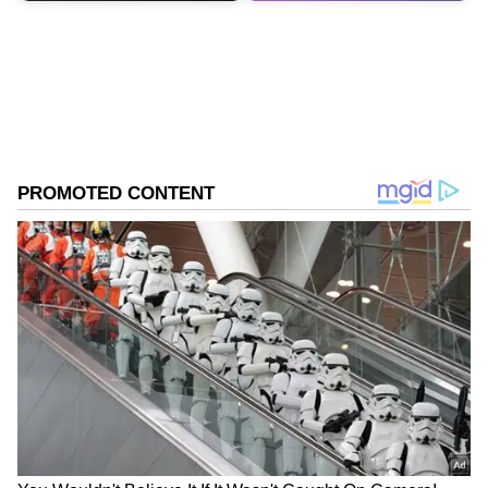
நெக்ஸான், மாருதி சுசுகி இந்தியா மற்றும்
கியா சொனெட் ஆகியவற்றுடன்
போட்டியிடுகிறது.
டிசம்பர் 2 அன்று, ஸ்கோடா
கியூலாக்கிற்கான முன்பதிவுகளைத்
தொடங்கியது. ஜனவரி 27 அன்று SUV
டெலிவரி தொடங்குகிறது. முதல் 33,333
கார்களை வாங்குபவர்களுக்கு, மூன்று
ஆண்டு இலவச ஸ்டாண்டர்ட் பராமரிப்பு
தொகுப்பு (SMP) உட்பட வரையறுக்கப்பட்ட
கால சலுகையை ஆட்டோமேக்கர் ஏற்கனவே
அறிமுகப்படுத்தியுள்ளது.
ஏசியாநெட் தமிழ்-ஐ உங்கள் முதன்மைத்
தேர்வாக்குங்கள்