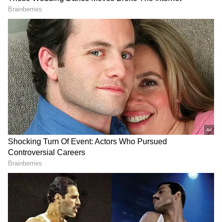
உள்ளன. டிசம்பர் 13 அன்று, மூன்று கியூலாக்
SUVகள் சக்கன் தொழிற்சாலையிலிருந்து
புறப்பட்டு மூன்று தனித்தனி பயணத்
திட்டங்களில் பயணித்து, 43 நாட்களில் 70-
க்கும் மேற்பட்ட இடங்களைப் பார்வையிடும்.
ஜனவரி 25-ம் தேதிக்குள் அவை
தொழிற்சாலைக்குத் திரும்பும்.
புனே, கோலாப்பூர், பனாஜி, மங்களூரு,
மைசூரு, பெங்களூரு மற்றும் ஹைதராபாத்
போன்ற நகரங்கள் மேற்கு-தெற்கு
வழித்தடத்தில் இருக்கும். மும்பை, சூரத்,
வதோதரா, அகமதாபாத் மற்றும் டெல்லி
போன்ற நகரங்கள் மேற்கு-வடக்கு
வழித்தடத்தில் இருக்கும், மேலும் நாசிக்,