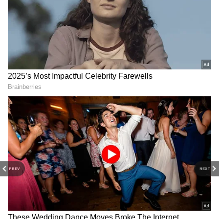
Skoda Kylaq
முதல் 33,333 வாங்குபவர்களுக்கு, ஸ்கோடா
கியூலாக் (
Skoda Kylaq
) 4-மீட்டருக்கும்
குறைவான சிறிய SUVகளில் மிகக் குறைந்த
பராமரிப்புச் செலவுகளை ரூ.0.24/கிமீ என்ற
விலையில் ஐந்து ஆண்டுகளுக்கு
வழங்குகிறது.
PREV
NEXT
வாடிக்கையாளர்களை ஈடுபடுத்தும்
வகையில், ஸ்கோடாவும் கியூலாக்கும்
இந்தியா முழுவதும் 'ட்ரீம் டூர்' செல்ல