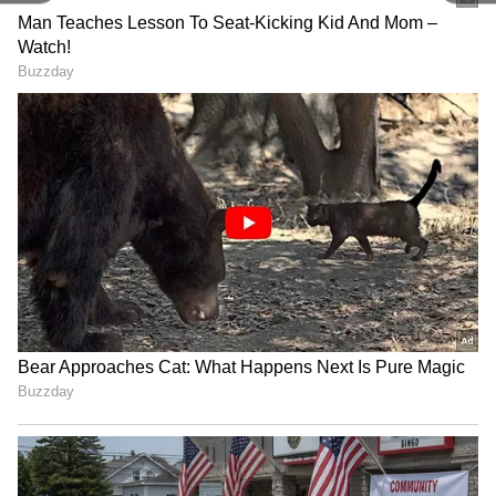
Image Credit :
Asianet News
மேனுவல் ஏசி எப்படி வேலை செய்யுது?
மேனுவல் ஏசி சிஸ்டம் இருக்கிற கார்களில்,
நீங்கதான் டெம்ப்ரேச்சர் மற்றும் காத்தோட
வேகத்தை கையால அட்ஜஸ்ட் பண்ணனும்.
இதுல மூணு கண்ட்ரோல் நாப் இருக்கும்.
ஒண்ணு டெம்ப்ரேச்சர், ரெண்டாவது ஃபேன்
ஸ்பீடு, மூணாவது காத்து வர்ற திசை. இந்த
சிஸ்டம், காருக்குள் இருக்கிற சூடான
காத்தை கூலிங் யூனிட் மூலமா குளிர்விச்சு,
ப்ளோயர் வழியா கேபினுக்கு அனுப்பும்.
நன்மைகள்