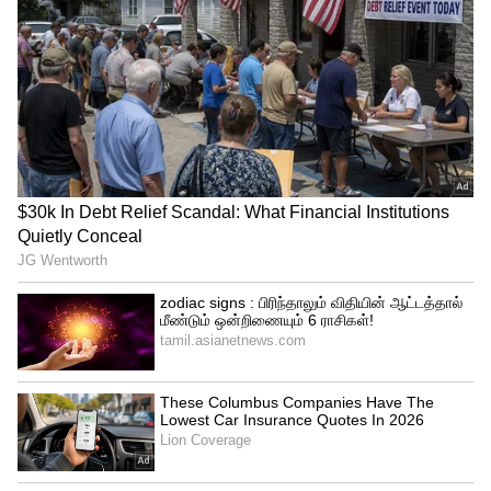
பட்ஜெட்டுக்கு ஏற்றது: ஆட்டோமேட்டிக்
கிளைமேட் கண்ட்ரோல் சிஸ்டத்தை விட
மேனுவல் ஏசி சிஸ்டம் விலை குறைவு.
அதனால, பட்ஜெட்டுக்குள்ள ஒரு நல்ல ஏசி
கார் வாங்க நினைக்கிறவங்களுக்கு இது
ஒரு சிறந்த தேர்வா இருக்கும்.
பராமரிப்பு சுலபம்: மேனுவல் ஏசி
சிஸ்டத்தில் பாகங்கள் குறைவு. அதனால,
மெக்கானிக்குகளுக்கு இதை ரிப்பேர்
பண்றது ரொம்ப சுலபம். பராமரிப்பு
செலவும் பெருசா இருக்காது.
குறைகள்