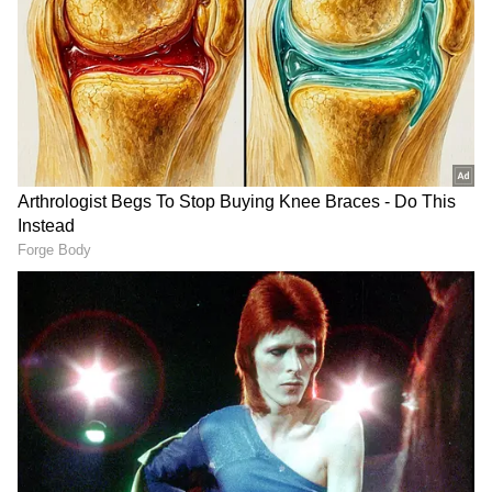
கண்ட்ரோல்.
புதுசா கார் வாங்கப் போறவங்களுக்கு
இதுல ஒரு பெரிய குழப்பமே இருக்கும்.
மேனுவல் ஏசி போதுமா, இல்ல
ஆட்டோமேட்டிக் கிளைமேட் கண்ட்ரோல்
இருக்கிற காரை வாங்கலாமான்னு
யோசிப்பாங்க. இந்த ரெண்டு ஏசி
சிஸ்டத்துக்கும் என்ன வித்தியாசம், எதுல
என்ன ப்ளஸ், என்ன மைனஸ்னு வாங்க
சிம்பிளா பார்க்கலாம்.
ஏசியாநெட் தமிழ்-ஐ உங்கள் முதன்மைத்
தேர்வாக்குங்கள்