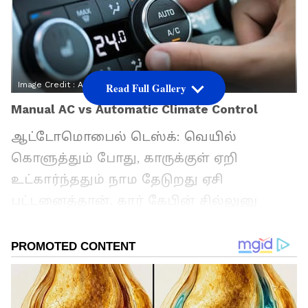
Image Credit :
Asianet News
Read Full Gallery
Manual AC vs Automatic Climate Control
ஆட்டோமொபைல் டெஸ்க்: வெயில்
கொளுத்தும் போது, காருக்குள் ஏறி
உட்கார்ந்ததும் நாம தேடுறது ஏசி
பட்டனைத்தான். கார் கேபின் சில்லுனு
ஆனாதான் நிம்மதியா இருக்கும்.
இப்போதெல்லாம் மார்க்கெட்டுக்கு வர்ற
எல்லா கார்களிலும் இரண்டு விதமான ஏசி
சிஸ்டம் வருது. ஒண்ணு மேனுவல் ஏசி,
இன்னொன்னு ஆட்டோமேட்டிக் கிளைமேட்