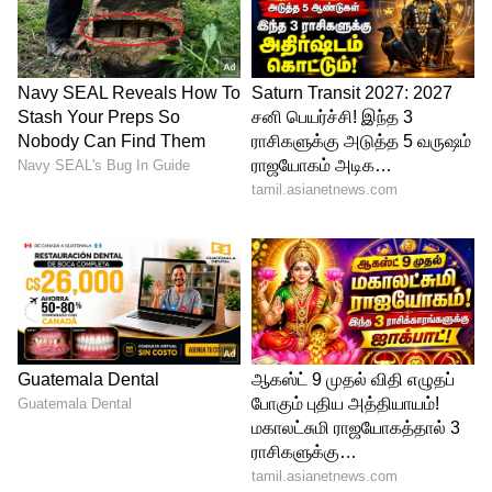
Related Articles
Car AC | கார் ஏசி கூலிங் பத்தலையா?
இந்த 5 டிப்ஸ் ஃபாலோ பண்ணுங்க !
சில்லுன்னு இருக்கும் !
ஏசி இல்லாமலேயே ஜில்லுனு
தூங்கலாம்.! கோடைக்காலத்திற்கு ஏற்ற
இந்த 5 சிறந்த பாய் வகைகளை டிரை
பண்ணுங்க.!
3
3
Image Credit :
Asianet News