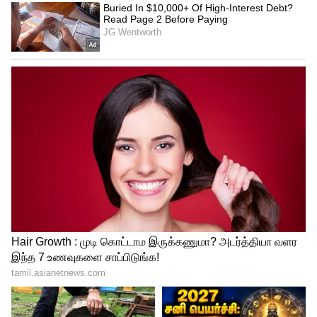
வெப்பநிலை ஏற்ற இறக்கம்: மேனுவல்
ஏசியில் ஒரே சீரான வெப்பநிலையை
மெயின்டெயின் பண்றது கொஞ்சம் கஷ்டம்.
சில சமயம் ரொம்ப குளிரும், சில சமயம்
சூடா இருக்கும். இது பயணத்தின்போது ஒரு
அசௌகரியத்தை ஏற்படுத்தலாம்.
அடிக்கடி அட்ஜஸ்ட் செய்யணும்: நீண்ட
தூரம் பயணம் செய்யும்போது,
டெம்ப்ரேச்சரையும், ஃபேன் ஸ்பீடையும்
அடிக்கடி மாத்திக்கிட்டே இருக்கணும். இது
டிரைவருக்கு எரிச்சலைத் தருவதோடு,
அவங்க கவனத்தையும் சிதறடிக்க
வாய்ப்பிருக்கு.