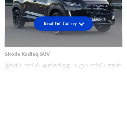
Read Full Gallery
Skoda Kodiaq SUV
இந்தியாவில் அதிகரித்து வரும் எரிபொருள்
செலவுகள், சிறந்த மைலேஜ் மற்றும்
குறைந்த செலவில் இயங்குவதற்கு
பயணர்கள் ஹைபிரிட் மற்றும் மின்சார
வாகனங்களை வாங்க ஆர்வம்
காட்டுகின்றனர். இந்த இரண்டு
வாகனங்களும் அதிக ஆரம்ப விலையைக்