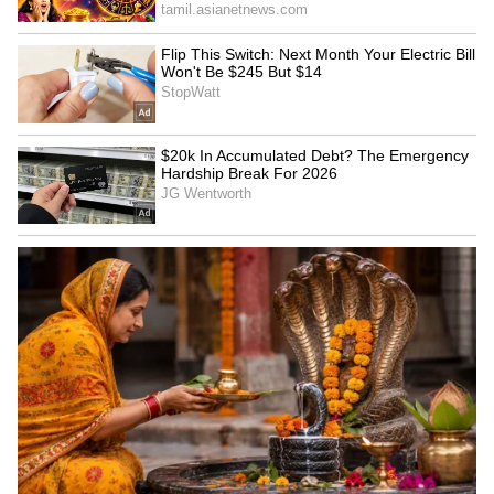
Image Credit :
Asianet News
ரிஷபம்
இந்த ராசிக்காரர்களுக்கு அதிர்ஷ்டம்
முழுமையாக கைகொடுக்கும். முதலீடுகள்
மூலம் பெரிய லாபம் கிடைக்க
வாய்ப்புள்ளது. வேலை தேடுபவர்களுக்கு
அவர்கள் விரும்பிய வேலை கிடைக்கும்.
சமூகத்தில் உங்கள் நல்ல செயல்களுக்கு
மதிப்பும் மரியாதையும் கூடும். புதிய
தொழில் தொடங்க இது சரியான நேரம்.