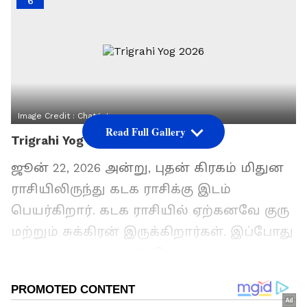
6
Image Credit :
Chatgpt
Read Full Gallery
Trigrahi Yog 2026
ஜூன் 22, 2026 அன்று, புதன் கிரகம் மிதுன
ராசியிலிருந்து கடக ராசிக்கு இடம்
பெயர்கிறார். கடக ராசியில் ஏற்கனவே குரு
மற்றும் சுக்கிரன் இருக்கிறார்கள். இப்போது
புதனும் அவர்களுடன் சேர்வதால், அங்கு
'திரிகிரஹி யோகம்' உருவாகிறது. இந்த
மூன்று கிரகங்களுமே சுப பலன்களைத்