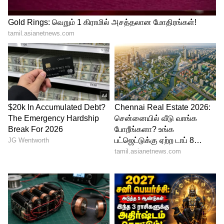
ராசிக்காரர்களுக்குத் தங்களின் வீடும்,
படுக்கையறையும் தான் உலகத்திலேயே
மிகப்பிடித்த இடங்கள். வெளியில் சென்று
போராடுவதை விட, வீட்டுக்குள்ளேயே
முடங்கி ஓய்வெடுப்பதில் இவர்களுக்கு
அலாதி இன்பம் உண்டு. மனரீதியாக
இவர்கள் மிகவும் உணர்ச்சிவசப்படக்
கூடியவர்கள் என்பதால், மன அழுத்தம்
ஏற்படும் போதெல்லாம் தங்களைச் சுற்றிய
ஒரு பாதுகாப்பு வளையத்தை உருவாக்கிக்
கொண்டு, செயலற்று அமர்ந்து
விடுவார்கள்.