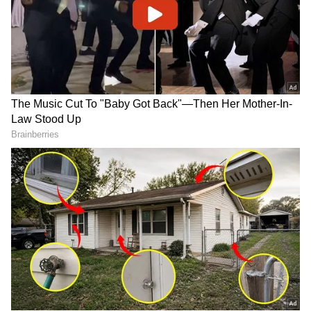
ராசிக்காரர்கள், கடின உழைப்பை விட
சொகுசான வாழ்க்கையையே அதிகம்
விரும்புவார்கள். இவர்களால் அவசர
அவசரமாக ஓடி வேலை செய்ய முடியாது.
தங்களுக்குப் பிடித்த சூழலில்,
சௌகரியமாக அமர்ந்து கொண்டு
காரியங்களை மெதுவாகச் செய்யவே
ஆசைப்படுவார்கள். இவர்களின்
மந்தநிலைக்குக் காரணம் சோம்பேறித்தனம்
அல்ல; வாழ்க்கையை நிதானமாக ரசிக்க
வேண்டும் என்ற இவர்களின் எண்ணமே
ஆகும்.