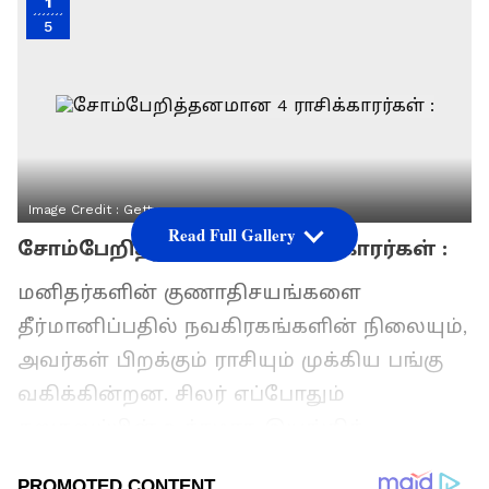
1
5
Image Credit :
Getty
Read Full Gallery
சோம்பேறித்தனமான 4 ராசிக்காரர்கள் :
மனிதர்களின் குணாதிசயங்களை
தீர்மானிப்பதில் நவகிரகங்களின் நிலையும்,
அவர்கள் பிறக்கும் ராசியும் முக்கிய பங்கு
வகிக்கின்றன. சிலர் எப்போதும்
சுறுசுறுப்பின் உச்சமாக இயங்கிக்
கொண்டிருப்பார்கள். ஆனால், சில