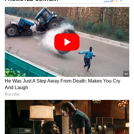
ராசிக்காரர்களுக்கோ அதிக வேலை
செய்வதை விட, அமைதியாக
ஓய்வெடுப்பதே அலாதி பிரியமாக
இருக்கும். ஜோதிட ரீதியாக, குறிப்பிட்ட சில
கிரகங்களின் ஆதிக்கமும், ராசியின்
தன்மைகளும் ஒருவரை இயல்பாகவே
மந்தமாகவோ அல்லது 'ரிலாக்ஸ்' ஆக
இருக்கவோ தூண்டுகின்றன.
இதனைச் சோம்பேறித்தனம் என்று
சொல்வதை விட, அவர்களின்
தனித்துவமான வாழ்க்கை முறை
என்றுதான் கூற வேண்டும். அப்படி ஜோதிட
சாஸ்திரத்தின்படி, ஓய்வை அதிகம்
விரும்பும் அந்த 4 ராசிக்காரர்கள் யார் யார்,