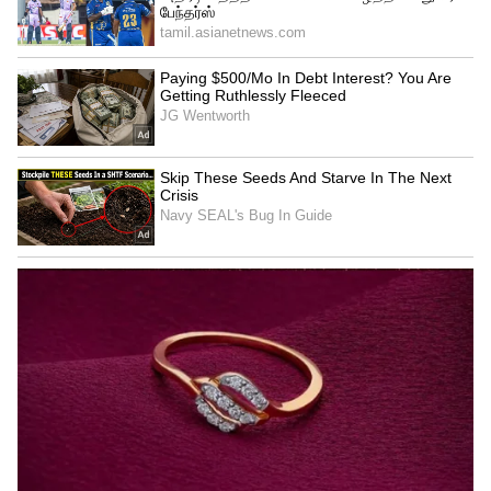
சிவபெருமானின் அம்சம் கொண்ட 5
ராசிக்காரர்கள்: இவர்களிடம் இருக்கும்
மகாசக்தி என்ன தெரியுமா?
வாழ்க்கையில் அடி மேல் அடி வாங்கும் 6
ராசிக்காரர்கள் இவங்க தான்
3
5
Image Credit :
Getty
கடக ராசி (Cancer) – வீட்டு
வளையத்திற்குள் வாழ்பவர்கள் :
சந்திரனின் ஆதிக்கம் நிறைந்த கடக