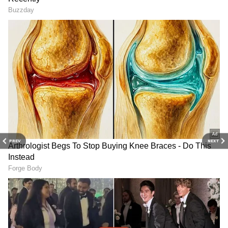
2
5
PREV
NEXT
Image Credit :
Getty
ரிஷப ராசி (Taurus) – சொகுசை விரும்பும்
சுகவாசிகள் :
சுக்கிரனை அதிபதியாகக் கொண்ட ரிஷப