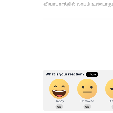
வியாபாரத்தில் லாபம் உண்டாகும
Related Articles
Numerology : இந்த
தேதிகளில் பிறந்த
பெண்கள் ரொம்ப லக
கணவரை கோடீஸ்வ
ஆக்கிடுவாங்களாம்.
3
13