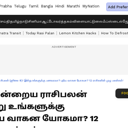
Prabha
Telugu
Tamil
Bangla
Hindi
Marathi
MyNation
Add Prefer
ெய்தி
தமிழ்நாடு
சினிமா
ஆட்டோ
வர்த்தகம்
விளையாட்டு
லைஃப்ஸ்டைல்
ஜோ
atra Transit
Today Rasi Palan
Lemon Kitchen Hacks
How To Defrost 
பலன் (ஜூலை 8)! இன்று உங்களுக்கு பணவரவா? புதிய வாகன யோகமா? 12 ராசிகளின் முழு பலன்கள்!
: இன்றைய ராசிபலன்
FOO
ு உங்களுக்கு
ய வாகன யோகமா? 12