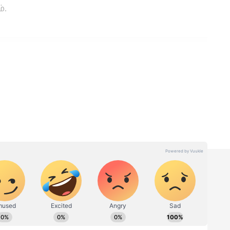
்.
Sun Transit : வேலைக்கே
வேட்டு வைக்கப்போகும்
்கி!
சூரியன் பெயர்ச்சி: இந்த 2
ரர்
ராசிக்காரர்களே உஷார்!
.!