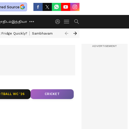
red Source
திடம்
இந்தியா
Fridge Quickly?
Sambhavam Adhyayam Onnu OTT
Today Horoscope
TBALL WC '26
CRICKET