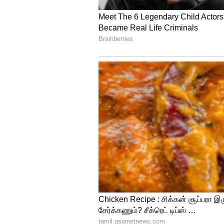
Image Credit :
Asianet News
மிதுன ராசி
திடீர் பண வரவு உண்டாகும். நண்ப
நீண்ட நாள் ஆசைகள் நிறைவேறும்
பெரியவர்களின் ஆசிகள் உங்களுக