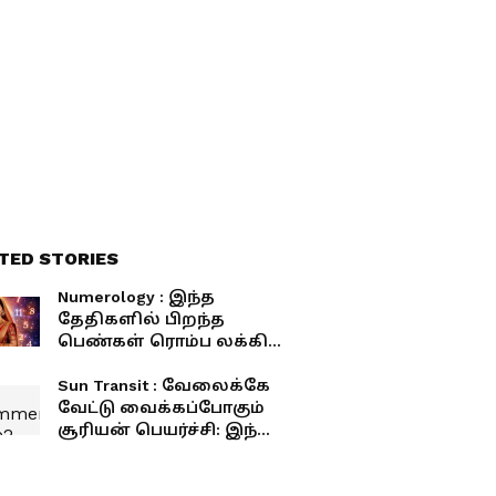
TED STORIES
Numerology : இந்த
தேதிகளில் பிறந்த
பெண்கள் ரொம்ப லக்கி!
கணவரை கோடீஸ்வரர்
ஆக்கிடுவாங்களாம்..!
Sun Transit : வேலைக்கே
வேட்டு வைக்கப்போகும்
சூரியன் பெயர்ச்சி: இந்த
2 ராசிக்காரர்களே உஷார்!