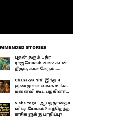
MMENDED STORIES
புதன் தரும் பத்ர
ராஜயோகம் 2026: கடன்
தீரும், காசு சேரும்..
அதிர்ஷ்டக் காற்றில்
மிதக்கப்போகும் 3
Chanakya Niti: இந்த 4
ராசிகள்!
குணமுள்ளவங்க உங்க
மனைவி கூட பழகினா
குடும்பமே சீரழிஞ்சிடும்!
கணவர்களே உஷார்!
Visha Yoga : ஆபத்தானதா
விஷ யோகம்? எந்தெந்த
ராசிகளுக்கு பாதிப்பு?