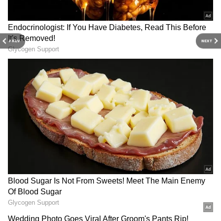
ஒன்றாகத் தோன்றும்போது, அது ஒரு
நபரின் ஆன்மீக வாழ்க்கை அல்லது
மனநிலையின் அறிகுறியாக இருக்கலாம்
PREV
NEXT
என்று கனவு சாஸ்திரங்கள் கூறுகின்றன.