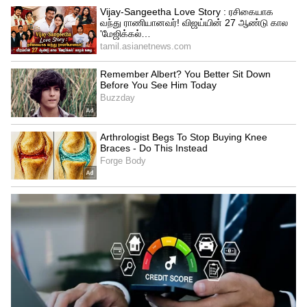
Related Articles
Dream Astrology: இந்த கனவு திரும்பத்
திரும்ப வருதா? உங்க வாழ்க்கை
மாறப்போகுதுன்னு அர்த்தம்!
Astrology : கனவுகளும் பலன்களும்: எந்த
நேரத்தில் காணும் கனவு நிஜமாகும்?
ஜோதிட ரகசியங்கள்!