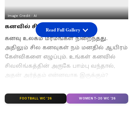
Image Credit :
AI
கனவில் சிவலிங்கமும் பாம்பும்
Read Full Gallery
கனவு உலகம் மர்மங்கள் நிறைந்தது.
அதிலும் சில கனவுகள் நம் மனதில் ஆயிரம்
கேள்விகளை எழுப்பும். உங்கள் கனவில்
சிவலிங்கத்தின் அருகே பாம்பு வந்தால்,
அதன் அர்த்தம் என்னவாக இருக்கும்?
சனாதன தர்மத்தில், சிவனுக்கும்
பாம்பிற்கும் உள்ள தொடர்பு ஆழமானது.
FOOTBALL WC '26
WOMEN T-20 WC '26
அதனால், இந்தக் கனவு பலருக்கும் ஒரு
விசேஷமான அறிகுறியாகத் தோன்றும்.
கனவு சாஸ்திரமும், மத நம்பிக்கைகளும்
இந்தக் கனவைப் பற்றி என்ன