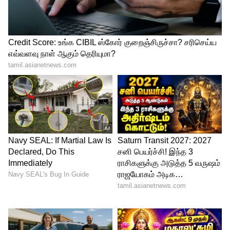
3
5
Image Credit :
Freepik
இது சிவனின் ஆசீர்வாதத்தின்
அறிகுறியா?
கனவு சாஸ்திரத்தின்படி, சிவலிங்கத்தின்
அருகே பாம்பு அமைதியாக இருப்பது ஒரு
நல்ல அறிகுறி. இது ஒருவரின்
வாழ்க்கையில் நேர்மறையான மாற்றங்கள்,
தடைப்பட்ட காரியங்களில் முன்னேற்றம்