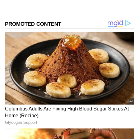
சொல்கின்றன என்று பார்ப்போம்.
ஏசியாநெட் தமிழ்-ஐ உங்கள் முதன்மைத்
தேர்வாக்குங்கள்