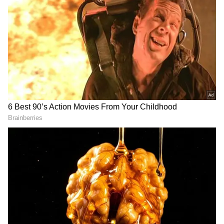
2
5
Image Credit :
Getty
சிவலிங்கம் மற்றும் பாம்பின் ஆன்மீகத்
தொடர்பு
சிவனின் கழுத்தில் இருக்கும் பாம்பு, சக்தி,
அச்சமின்மை மற்றும் புலன்கள் மீதான
கட்டுப்பாட்டைக் குறிக்கிறது. சிவலிங்கம்
படைப்பு, ஆற்றல் மற்றும் பிரக்ஞையின்
சின்னம். இந்த இரண்டும் கனவில்