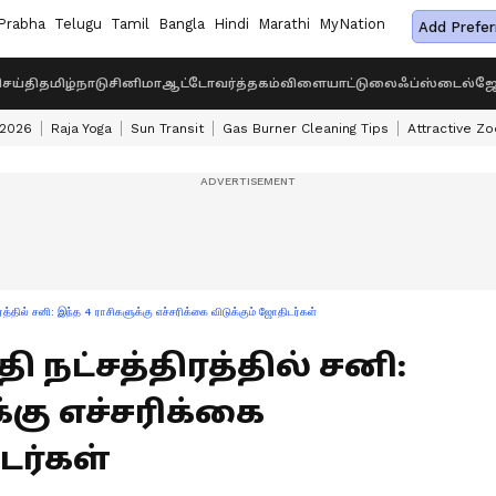
Prabha
Telugu
Tamil
Bangla
Hindi
Marathi
MyNation
Add Prefer
ெய்தி
தமிழ்நாடு
சினிமா
ஆட்டோ
வர்த்தகம்
விளையாட்டு
லைஃப்ஸ்டைல்
ஜோ
 2026
Raja Yoga
Sun Transit
Gas Burner Cleaning Tips
Attractive Zo
்தில் சனி: இந்த 4 ராசிகளுக்கு எச்சரிக்கை விடுக்கும் ஜோதிடர்கள்
வதி நட்சத்திரத்தில் சனி:
்கு எச்சரிக்கை
டர்கள்