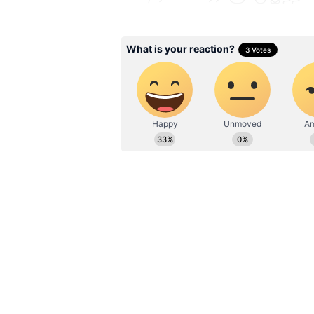
வேலைப்பளுவையும் அதிகரிக்கக்
இருக்கும் நிலையில், வேலை மற்ற
அழுத்தமான சூழல் உருவாகலாம். 
ஏற்பட வாய்ப்பு இருப்பதால் பே
பாதிப்புகள் காரணமாக அலட்சிய
அறிவுறுத்துகின்றனர்.
Related Articles
Indra Yog 2026: இன்
உருவாகும் இந்திர 
5 ராசிகளுக்கு கோட
யோகம்.! பொற்கால
ஆரம்பம்.! உங்க ராச
இருக்கா?