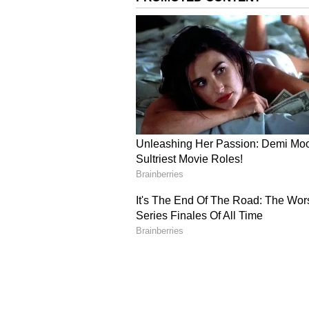
Image Credit :
Pixabay
கடகம் ராசிக்காரர்கள
கடக ராசிக்காரர்களுக்கு குடும்ப 
மனஅமைதி குறைவாக இருக்கும் 
உறுப்பினர்களின் உடல்நிலை ப
அலுவலகத்தில் சக ஊழியர்களுடன்
இருப்பதால் பொறுமை அவசியம்.
யோசனைகளும் உருவாகலாம். இந்
தவிர்ப்பது நல்லது.