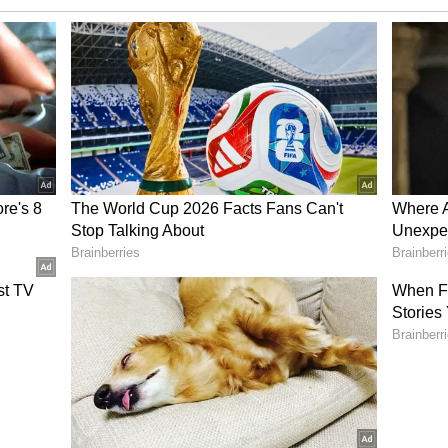
்
பொறுப்புகள் அதிகரிக்கக்கூடும். வீட்டில்
சூழ்நிலை உருவாகலாம். குடும்ப
ற்றிய கவலைகளும் அதிகரிக்கலாம்.
 கருத்து மோதல் ஏற்படும் வாய்ப்பு
 சிலருக்கு வேலை மாற்றம் பற்றிய
த நேரத்தில் உணர்ச்சிவசப்பட்ட இழப்பைத்