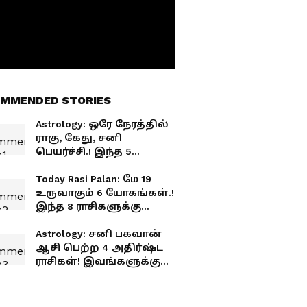
MMENDED STORIES
Astrology: ஒரே நேரத்தில்
ராகு, கேது, சனி
பெயர்ச்சி.! இந்த 5
ராசிகள் வாழ்க்கையில்
இனி பிளாஸ்ட்டு
Today Rasi Palan: மே 19
பிளாஸ்ட்டு தான்.!
உருவாகும் 6 யோகங்கள்.!
இந்த 8 ராசிகளுக்கு
அதிர்ஷ்ட மழை.! 12
ராசிகளுக்குமான
Astrology: சனி பகவான்
துல்லியமான பலன்கள்.!
ஆசி பெற்ற 4 அதிர்ஷ்ட
ராசிகள்! இவங்களுக்கு
எப்பவுமே ஏறுமுகம் தான்!