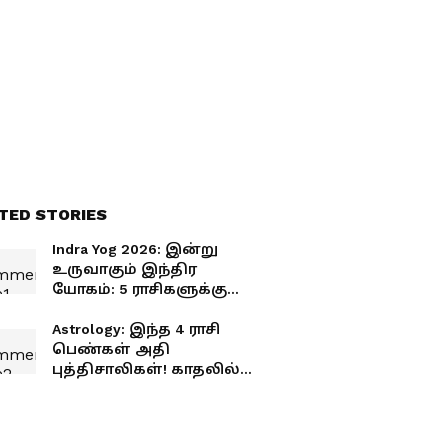
TED STORIES
Indra Yog 2026: இன்று
உருவாகும் இந்திர
யோகம்: 5 ராசிகளுக்கு
கோடீஸ்வர யோகம்.!
பொற்காலம் ஆரம்பம்.!
Astrology: இந்த 4 ராசி
உங்க ராசி இருக்கா?
பெண்கள் அதி
புத்திசாலிகள்! காதலில்
இவர்களை ஏமாற்றவே
முடியாது! உங்க ராசி
இருக்கா?