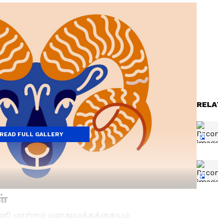
RELA
READ FULL GALLERY
ள்
சனி மாற்றம் மனஅழுத்தத்தையும்