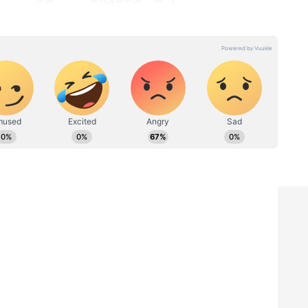
கூடும். ஏற்கனவே ஏழரை சனி தாக்கம்
ும் வியாபாரத்தில் போட்டி அதிகரித்து
குடும்பத்தினருடன் கருத்து வேறுபாடுகள்
ச்சில் கவனம் தேவை. உடல்நலத்திலும் சிறிய
ம் தவிர்க்க வேண்டும் என ஜோதிடர்கள்
று
Astrology: இந்த 4 ராசி
யோகம்:
பெண்கள் அதி
ீஸ்வர
புத்திசாலிகள்! காதலில்
ம்
இவர்களை ஏமாற்றவே
ி
முடியாது! உங்க ராசி
இருக்கா?