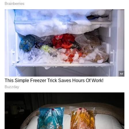
2
4
Image Credit :
Getty
மூல எண்கள் 1 முதல் 3 வரை சொல்லும்
தகவல்கள்
மூல எண் 1 கொண்டவர்கள் கடந்த