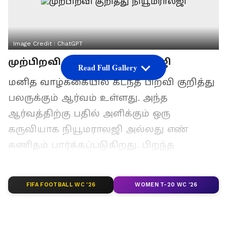
Image Credit :
ChatGPT
முற்பிறவி குறித்து நியூமராலஜி
Read Full Gallery
மனித வாழ்க்கையில் கடந்த பிறவி குறித்து
பலருக்கும் ஆர்வம் உள்ளது. அந்த
ஆர்வத்திற்கு பதில் அளிக்கும் ஒரு
கருவியாக நியூமராலஜி அல்லது எண்
கணிதம் பார்க்கப்படுகிறது. பிறந்த
தேதியின் அடிப்படையில் கணக்கிடப்படும்
மூல எண் மூலம், ஒருவரின் கடந்த
FIFA FOOTBALL WC '26
WOMEN T-20 WC '26
பிறவியின் குணநலன், தொழில் மற்றும்
வாழ்க்கை அனுபவங்கள் குறித்து சில
சுவாரஸ்யமான தகவல்களை அறியலாம்