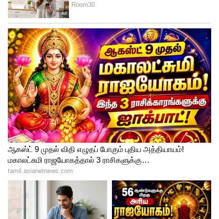
மூல எண்கள் 4 முதல் 9 வரை கூறும்
விளக்கம்
மூல எண் 4 கொண்டவர்கள் சமூக
நலனுக்காக உழைத்தவர்களாகவும்,
எளிமையான வாழ்க்கை
வாழ்ந்தவர்களாகவும் கருதப்படுகின்றனர்.
மூல எண் 5 கொண்டவர்கள் வணிகர்,
கடலோடி அல்லது சாகச வாழ்க்கையை
விரும்பியவர்களாக இருக்கலாம். மூல எண்
6 கொண்டவர்கள் மருத்துவர், செவிலியர்
அல்லது பிறருக்கு சேவை
செய்தவர்களாகவும், மூல எண் 7
கொண்டவர்கள் துறவி அல்லது ரகசியப்
பணியில் ஈடுபட்டவர்களாகவும்