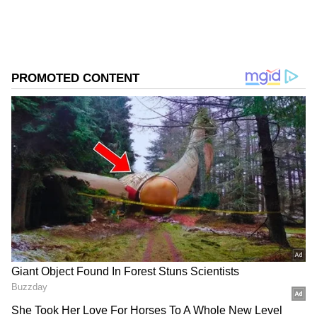
என்று நியூமராலஜி நிபுணர்கள்
கூறுகின்றனர். இருப்பினும், இவை
அறிவியல் ரீதியாக நிரூபிக்கப்பட்டவை
அல்ல என்பதையும் நினைவில் கொள்ள
வேண்டும்.
ஏசியாநெட் தமிழ்-ஐ உங்கள் முதன்மைத்
தேர்வாக்குங்கள்