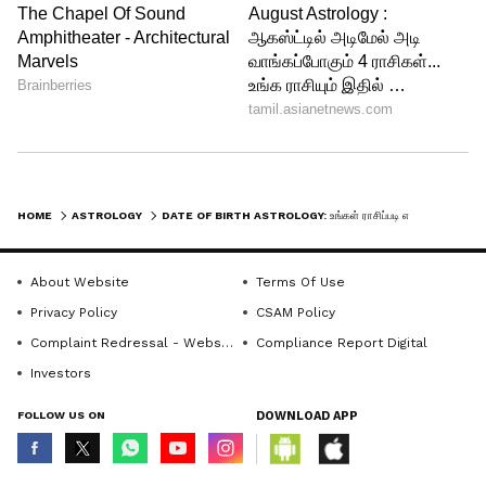
எதிர்பாராத மாபெரும் பணவரவு உண்டு.
இதையும் படியுங்கள்:
Rahu Transit:
ராகுவின் கொடூர பார்வை இந்த 4
ராசிகள் மேல் விழப்போகிறது.! கஷ்ட
காலம் ஆரம்பம்.! மன அழுத்தம், பண
நஷ்டம் வரலாம்.!
HOME
ASTROLOGY
DATE OF BIRTH ASTROLOGY: உங்கள் ராசிப்படி எந்த வயதில் நீங்கள் கோடீஸ்வரர் ஆவீங்கன்னு தெரியுமா? மேஷம் முதல் மீனம் வரை.!
About Website
Terms Of Use
Privacy Policy
CSAM Policy
Complaint Redressal - Website
Compliance Report Digital
Investors
FOLLOW US ON
DOWNLOAD APP