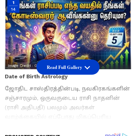
1
14
Image Credit :
Gemini AI
Read Full Gallery
Date of Birth Astrology
ஜோதிட சாஸ்திரத்தின்படி, நவகிரகங்களின்
சஞ்சாரமும், ஒருவருடைய ராசி நாதனின்
(ராசி அதிபதி) பலமும் அவர்கள்
வாழ்க்கையில் எப்போது மிகப்பெரிய
பொருளாதார வளர்ச்சியை அடைவார்கள்
என்பதை தீர்மானிக்கின்றன. மேஷம் முதல்