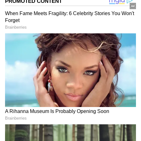
மீனம் வரையிலான 12 ராசிக்காரர்களுக்கும்,
அதிர்ஷ்டக் காற்று வீசி 'கோடீஸ்வர
யோகம்' எந்த வயதில் தேடி வரும்
என்பதைப் பார்ப்போம்.
இதையும் படியுங்கள்:
Numerology: உங்கள்
பிறந்த தேதியைச் சொல்லுங்க.! நீங்கள்
மகாபாரதத்தின் எந்தக் கதாபாத்திரம்
என்று நாங்க சொல்றோம்!
ஏசியாநெட் தமிழ்-ஐ உங்கள் முதன்மைத்
தேர்வாக்குங்கள்