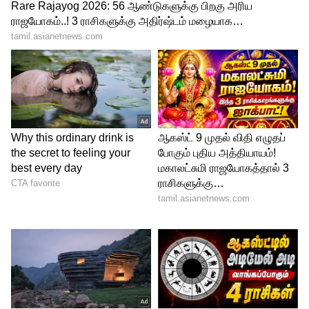
Image Credit :
Pixabay
ரிஷபம்
ராசி அதிபதி:
சுக்கிரன்
யோக வயது:
25 முதல் 30 வயதிற்குள்
மற்றும் 42 வயதில்
விளக்கம்:
சுக்கிரனின் ஆதிக்கம் பெற்ற
இவர்கள் இளமையிலேயே வசதியான
வாழ்க்கையை வாழ விரும்புவார்கள். 25
வயதிலேயே இவர்களுக்கான தன யோகம்
ஆரம்பித்துவிடும். 30 வயதிற்குள் சொந்த
வீடு, வாகனம் என
செட்டிலாகிவிடுவார்கள். 42 வயதில்