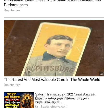
இதையும் படியுங்கள்:
Numerology: உங்கள்
பிறந்த தேதிப்படி எந்த வயதில் நீங்கள்
கோடீஸ்வரர் ஆவீங்கன்னு தெரியுமா?