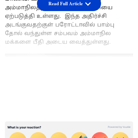
Read Full Article
அம்மாநிலத்தில் பெரும் அதிர்ச்சியை
ஏற்படுத்தி உள்ளது. இந்த அதிர்ச்சி
அடங்குவதற்குள் பரோட்டாவில் பாம்பு
தோல் வந்துள்ள சம்பவம் அம்மாநில
மக்களை பீதி அடைய வைத்துள்ளது.
LATEST VIDEOS