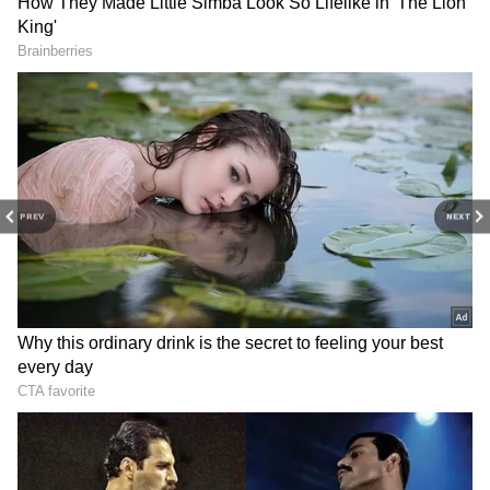
RECOMMENDED STORIES
PREV
NEXT
Salem Crime: இரண்டு
Chennai Crime: ரயில்
குழந்தைகளை பெற்றும்
நிலையத்தில் சூட்கேஸில்
அடங்காத 23 வயது
தலையில்லாத சடலம்!
லலிதா.. அலறிய சேலம்..
கணவனை துண்டு
நடந்தது என்ன?
துண்டாக வெட்டி
கொன்றது ஏன்? சிக்கிய