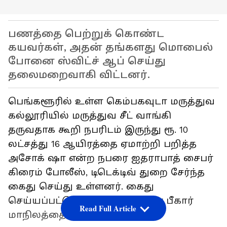
பணத்தை பெற்றுக் கொண்ட
கயவர்கள், அதன் தங்களது மொபைல்
போனை ஸ்விட்ச் ஆப் செய்து
தலைமறைவாகி விட்டனர்.
பெங்களூரில் உள்ள கெம்பகவுடா மருத்துவ
கல்லூரியில் மருத்துவ சீட் வாங்கி
தருவதாக கூறி நபரிடம் இருந்து ரூ. 10
லட்சத்து 16 ஆயிரத்தை ஏமாற்றி பறித்த
அசோக் ஷா என்ற நபரை ஐதராபாத் சைபர்
கிரைம் போலீஸ், டிடெக்டிவ் துறை சேர்ந்த
கைது செய்து உள்ளனர். கைது
செய்யப்பட்டு உள்ள அசோக் ஷா பீகார்
Read Full Article
மாநிலத்தை சேர்ந்தவர் ஆவார்.