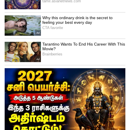
வலியுறுத்துகின்றனர். பணம்
கைமாறியதும், குற்றவாளிகள் தங்களின்
மொபைல் போனை ஸ்விட்ச் ஆப் செய்து
தலைமறைவாகி விடுகின்றனர்.