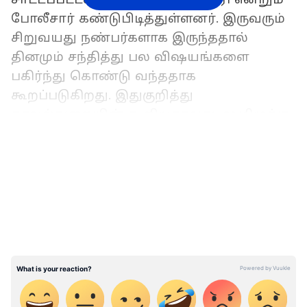
போலீசார் கண்டுபிடித்துள்ளனர். இருவரும்
சிறுவயது நண்பர்களாக இருந்ததால்
தினமும் சந்தித்து பல விஷயங்களை
பகிர்ந்து கொண்டு வந்ததாக
கூறப்படுகிறது. இதுகுறித்து
காவல்துறையின் கூறியதாவது, ஷமிமுக்கு
ஐந்துக்கும் மேற்பட்ட தோழிகள்
LATEST VIDEOS
இருந்ததாகக் கூறப்படுகிறது. குற்றம்
சாட்டப்பட்டவர் ஷமிமின் தோழிகளில்
ஒருவரை காதலிக்கத் தொடங்கினார்.
இதையும் படிங்க..
மின் கட்டணத்தை 10%
குறைத்த தமிழக அரசு.. யாருக்கு,
எவ்வளவு தெரியுமா ? முழு விபரம்