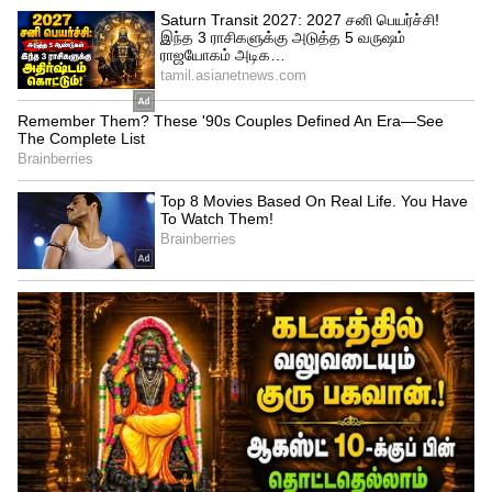
கடந்த ஞாயிற்றுக்கிழமை இரவு இருவரும்
இறந்தவரின் ஹோட்டலில் பார்ட்டியில்
இருந்தபோது, ​​தோழிகள் பற்றி பேசும் போது
தகராறு ஏற்பட, இருவரும்
அடித்துக்கொண்டனர். பிறகு ஒன்பது முறை
கத்தியால் குத்தி, அந்தரங்க உறுப்பை
அறுத்துள்ளார் அஸ்லாம். பிறகு வெட்டப்பட்ட
அந்தரங்க உறுப்புகளை வெட்டி
இறந்தவரின் வாயில் திணித்தார் என்றும்,
பிறகு தப்பியோடினார் என்றும் போலீசார்
கூறுகிறார்கள். இந்த சம்பவம் பெரும்
பரபரப்பை ஏற்படுத்தி உள்ளது.
இதையும் படிங்க..
நவம்பர் 11.! பிரதமர்
மோடி - முதல்வர் ஸ்டாலின் ஒரே
மேடையில் - 2024 கூட்டணிக்கு