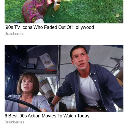
அருண்ராஜ் காரசார பதிலடி!