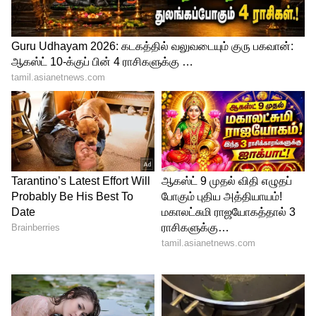
அடித்தளமா.?