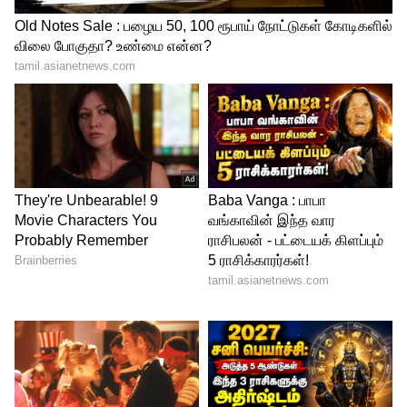
நிகழ்த்தும் நடவடிக்கையா? என்ற
கோணத்தில் தற்பொழுது விசாரணை
நடைபெற்று வருகிறது . இந்த பகுதியில்
போக்குவரத்து மாற்றம் செய்யப்பட்டுள்ளது.
வெளி மாவட்டங்களில் இருந்து போலீசார்
இந்த பகுதிக்கு குவிக்கப்பட்டுள்ளனர்.
கிட்டத்தட்ட 200 மீட்டருக்கு மேலே இந்த
சாலையில் யாரும் உள்ளே
அனுமதிக்கபடவில்லை. சதி செயலாக
இருக்குமோ என்ற கோணத்தில் போலீசார்
விசாரணை நடத்தி வருவதால் கோவைக்கு
தமிழக டிஜிபி சைலேந்திரபாபு, சட்ட ஒழுங்கு
கூடுதல் டிஜிபி தாமரைக்கண்ணன்,
உளவுத்துறை டிஜிபி டேவிட்சன் ஆகியோர்
செல்லவுள்ளதாக தகவல்
வெளியாகியுள்ளது.