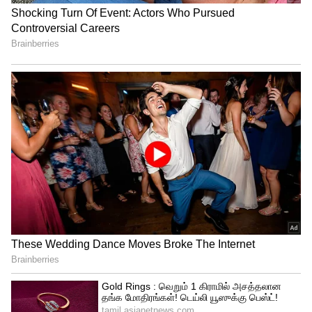
வெற்றி!
ஒருவரிடம் காரை விற்பனை செய்து
இருப்பது தெரியவந்துள்ளது. கார் டீலரிடம்
விசாரணை நடத்த போலீசார்
திட்டமிட்டுள்ளனர்.