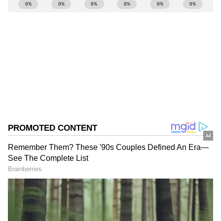
ABOUT THE AUTHOR
Ajmal Khan
AK
அஜ்மல்கான், பிரபல தொலைக்காட்சிகளில் மூத்த
மற்றும் சிறப்பு செய்தியாளராக பணிபுரிந்துள்ளார்.
20வருடங்களாக செய்தித்துறையில் பணியாற்றி
வரும் இவர், கடந்த 3 ஆண்டுகளாக ஏசியா நெட்
குற்றம்
இணையதளத்தில் தமிழ்நாடு மற்றும் அரசியல்
தமிழ்நாடு
சார்ந்த செய்திகளையும் எழுதி வருகிறார்.
Published :
Oct 23 2022, 08:30 AM IST
Follow Us