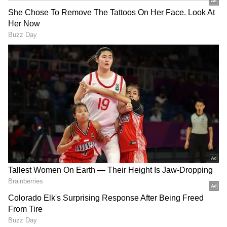
இதில், படுகாயமடைந்த அவரை அருகில்
இருந்தவர்கள் மீட்டு 108 ஆம்புலன்ஸ் மூலம்
திருப்பூர் அரசு மருத்துவமனைக்கு அனுப்பி
வைத்துள்ளர். அங்கு முதலுதவி சிகிச்சை
அளிக்கப்பட்டு மேல் சிகிச்சைக்காக கோவை
அரசு மருத்துவமனைக்கு அனுப்பி
வைத்தனர். அங்கு அவருக்கு ததீவிர
சிகிச்சை அளிக்கப்பட்டு வந்த நிலையில்
இன்று காலை உயிரிழந்தார்.
DOWNLOAD APP