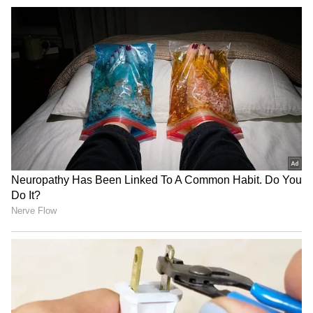
ராணிப்பேட்டை 1, சேலம் 0, சிவகங்கை 0,
மனிதநேய மக்கள் கட்சி எம்.எல்.ஏ
தென்காசி 0, தஞ்சாவூர் 0, தேனி 1,
ஜவாஹிருல்லா பரபரப்பு பேட்டி
திருப்பத்தூர் 0, திருவள்ளூர் 0,
திருவண்ணாமலை 0, திருவாரூர் 0,
தமிழ்நாடு பட்ஜெட் கூட்டத்தொடர்:
தூத்துக்குடி 0, திருநெல்வேலி 0, திருப்பூர் 1,
சபாநாயகர் ஜே.சி.டி. பிரபாகரன்
திருச்சி 0, வேலூர் 0, விழுப்புரம் 0,
செய்தியாளர் சந்திப்பு
விருதுநகர் 0 என்ற எண்ணிக்கையில்
கொரோனா உறுதி செய்யப்பட்டுள்ளது.