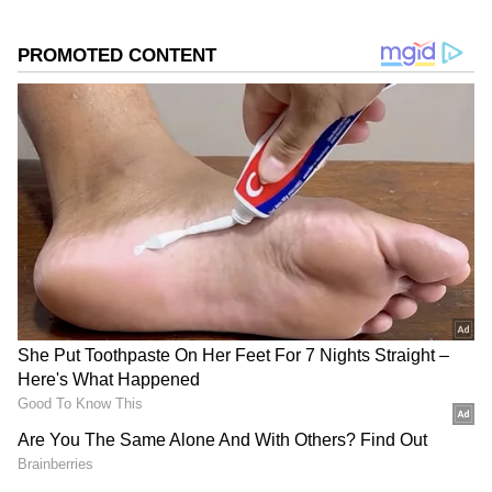
உயிரிழந்ததை அடுத்து பலி எண்ணிக்கை
38,025 ஆக உள்ளது. கொரோனாவுக்கு
சிகிச்சை பெறுவோர் எண்ணிக்கை 226 ஆக
உள்ளது. கொரோனா தொற்றிலிருந்து
மேலும் 25 பேர் டிஸ்சார்ஜ்
செய்யப்பட்டுள்ளனர். இதன் மூலம்
குணமடைந்தோர் எண்ணிக்கை 34,14,883
ஆக உள்ளது.
DOWNLOAD APP