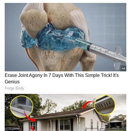
TNPL: 239 ரன்கள் போதல!
சதுர்வேத்தின் அதிரடி சதத்தால்
கோவையை வீழ்த்திய மதுரை
பேந்தர்ஸ்
TNPL: சேலம் ஸ்பார்டன்ஸை
வீழ்த்திய திருச்சி கிராண்ட்
சோழாஸ் !