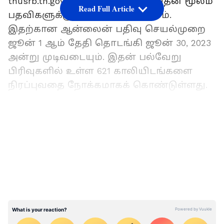
tnusrb.tn.gov.in ஐப் பார்வையிடுவதன் மூலம்
Read Full Article
பதவிகளுக்கு விண்ணப்பிக்கலாம்.
இதற்கான ஆன்லைன் பதிவு செயல்முறை
ஜூன் 1 ஆம் தேதி தொடங்கி ஜூன் 30, 2023
அன்று முடிவடையும். இதன் பல்வேறு
பிரிவுகளில் உள்ள 621 காலியிடங்களை
நிரப்புவதை நோக்கமாகக் கொண்டுள்ளது.
காலியிடங்களின் விவரம்:
LATEST VIDEOS
காவல் துணை கண்காணிப்பாளர்கள்
(தாலுகா): 366 பணியிடங்கள்
காவல் துணை ஆய்வாளர்கள் (AR): 145
பணியிடங்கள்
காவல் துணை கண்காணிப்பாளர்கள்