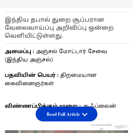
இந்திய தபால் துறை சூப்பரான
வேலைவாய்ப்பு அறிவிப்பு ஒன்றை
வெளியிட்டுள்ளது.
அமைப்பு :
அஞ்சல் மோட்டார் சேவை
(இந்திய அஞ்சல்)
பதவியின் பெயர் :
திறமையான
கைவினைஞர்கள்
விண்ணப்பிக்கும் முறை :
ஆஃப்லைன்
Read Full Article