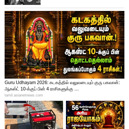
விண்ணப்பிப்பதற்கான கடைசி தேதி: 09
ஜனவரி 2023
https://www.indiapost.gov.in/VAS/Pages/Recruit
ment/IP08122022_MMS_Eng.pdf என்ற
இணையதளப் பக்கத்தில் அறிவிப்புக்குக்
கீழே கொடுக்கப்பட்டுள்ள
விண்ணப்பத்தினை பதிவிறக்கம் செய்து
பிரிண்ட் எடுத்துக் கொள்ள வேண்டும்.
விண்ணப்பத்தை நிரப்பி கீழ்கண்ட
முகவரிக்கு அனுப்ப வேண்டும்.