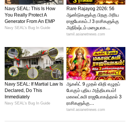
முகவரி :
மூத்த மேலாளர் (JAG), அஞ்சல் மோட்டார்
சேவை, எண்.37, கிரீம்ஸ் சாலை, சென்னை -
600006
.
TNPSC : போட்டி தேர்வர்களுக்கு