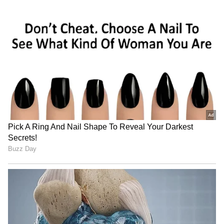
கட்டணம் இல்லை.
இதையும் படிங்க..
இடம் மாற போகும்
திருப்பதி கோவில்.. 70 லட்சம் வீட்டை
கோவிலுக்கு எழுதிக்கொடுத்த
தமிழ்நாட்டு பெண் !!
கல்வித் தகுதி :
8வது தேர்ச்சி அல்லது அதற்கு இணையான
தேர்ச்சி. மேலும் தகவலுக்கு அதிகாரப்பூர்வ
அறிவிப்பைப் பார்க்கவும்.