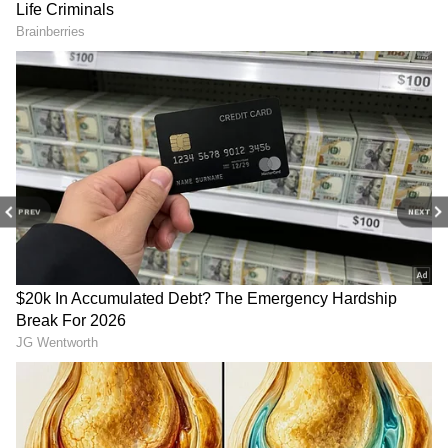
பணவீக்கம் 7.95 சதவீதமாக இருந்தது.
PREV
NEXT
RECOMMENDED STORIES
கடந்த 2 ஆண்டுகளாக உணவுப் பொருட்கள்
விலை வேகமாக உயர்ந்து வந்தது. ஆனால்
பெட்ரோல், டீசல் விலையை மத்திய அரசு