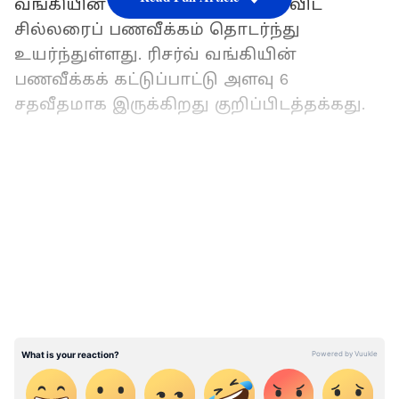
வங்கியின் கட்டுப்பாட்டு அளவைவிட
சில்லரைப் பணவீக்கம் தொடர்ந்து
உயர்ந்துள்ளது. ரிசர்வ் வங்கியின்
பணவீக்கக் கட்டுப்பாட்டு அளவு 6
சதவீதமாக இருக்கிறது குறிப்பிடத்தக்கது.
itr filing date: வருமானவரி செலுத்துவோர்
கவனத்துக்கு! படிவம்26ஏஎஸ் பற்றி
LATEST VIDEOS
தெரியுமா!