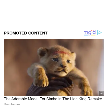
ஊழியர் வருங்கால வைப்பு நிதி அமைப்பு
வணிகம், தொழில்நுட்பம், கல்வி, அரசியல்
வருங்கால வைப்பு நித
செய்திகளில் ஆர்வமுள்ளவர். இதற்கு முன்பு
Published :
May 27 2024, 11:07 AM IST
டைம்ஸ் இன்டர்நெட்டில் பணிபுரிந்தார்.
Follow Us