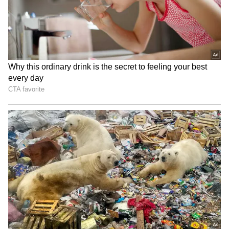
சேப்பாக் சூப்பர் கில்லீஸ்
அதாவது தமிழ் மொழியில் பதில் பெற
அணியை வீழ்த்தி ஐடிரீம்
EPFOHO UAN TAM என டைப் செய்யலாம்.
திருப்பூர் தமிழன்ஸ் அபார
ஆங்கிலத்தில் வேண்டும் என்றால், EPFOHO
வெற்றி!
UAN ENG என்று டைப் செய்யலாம். டைப்
செய்த மெசேஜை 7738299899 என்ற
எண்ணுக்கு அனுப்ப வேண்டும். உடனே
கிடைக்கும் பதில் மெசேஜில் பிஎஃப் கணக்கு
பேலன்ஸ் குறித்த தகவல் இருக்கும்.
மிஸ்டு கால் மூலமாகவும் பிஎஃப் கணக்கில்
உள்ள இருப்புத்தொகையைத்
தெரிந்துகொள்ளலாம். பணியாளர்கள்
பதிவுசெய்யப்பட்ட மொபைல் எண்ணில்
இருந்து 9966044425 என்ற EPFO எண்ணுக்கு
மிஸ்டு கால் கொடுக்க வேண்டும். சற்று