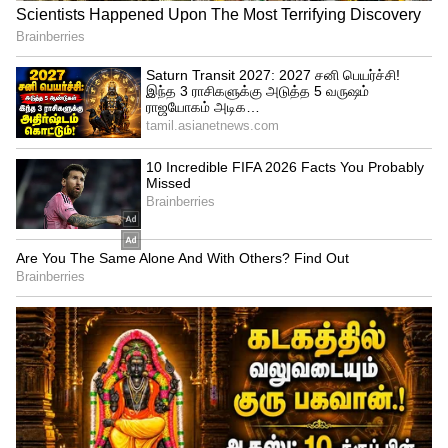
நேரத்தில் பிஎஃப் பேலன்ஸ், ஆதார் எண்,
பான் எண், கடைசியாக டெபாசிட் செய்த
தொகை உள்ளிட்ட விவரங்கள் எஸ்.எம்.எஸ்.
மூலம் வந்துசேரும்.
சிறந்த வட்டி விகிதத்துடன் வரி விலக்கும்
கொடுக்கும் போஸ்ட் ஆபீஸ் சிறுசேமிப்புத்
திட்டங்கள்!