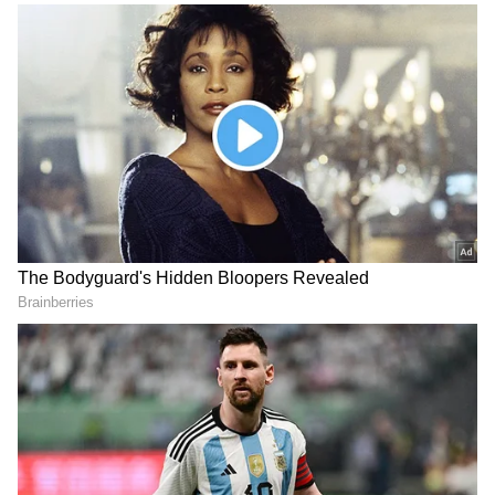
DOWNLOAD APP
வணிகம்
(Business Ideas in Tamil)
,
வங்கிகள்
(Banking News)
, நிதி, இந்திய
பொருளாதாரம் , உலக சந்தை, பங்கு
சந்தை, முதலீடு உள்ளிட்ட பல்வேறு
தகவல்கள் மற்றும் சமீபத்திய நிதி
செய்திகள் அனைத்தையும் ஏஷ்யாநெட்
தமிழ் நியூஸில் படிக்கலாம்.
மனித மலத்தை ரூ.41,000 க்கு வாங்கும்
கம்பெனி! ஒரு வருட டீலுக்கு ரெடியா
இருந்தா ரூ.1.4 கோடி!