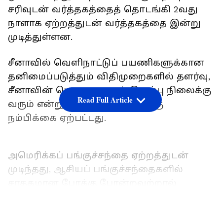
சரிவுடன் வர்த்தகத்தைத் தொடங்கி 2வது
நாளாக ஏற்றத்துடன் வர்த்தகத்தை இன்று
முடித்துள்ளன.
சீனாவில் வெளிநாட்டுப் பயணிகளுக்கான
தனிமைப்படுத்தும் விதிமுறைகளில் தளர்வு,
சீனாவின் பொருளாதாரம் இயல்பு நிலைக்கு
Read Full Article
வரும் என்று முதலீட்டாளர்களுக்கு
நம்பிக்கை ஏற்பட்டது.
அமெரிக்கப் பங்குச்சந்தை ஏற்றத்துடன்
முடிந்தது, ஆசியப் பங்குச்சந்தைகளில்
சாதகமான போக்கு போன்றவற்றால்
இந்திய முதலீட்டாளர்கள் நம்பிக்கையுடன்
உள்ளனர். இதனால் நேற்று வர்த்தகம்
LATEST VIDEOS