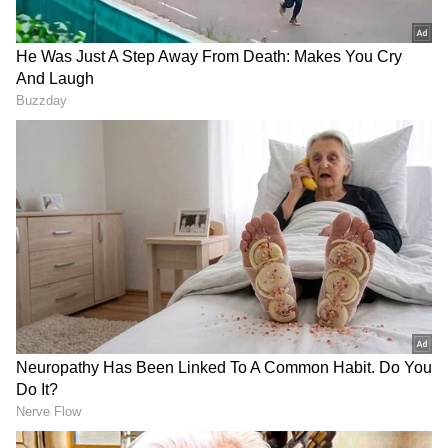
RECOMMENDED STORIES
தேசியப் பங்குச்சந்தையில் நிப்டி 117
புள்ளிகள் அதிகரித்து, 18,132 புள்ளிகளில்
முடிந்தது. காலையில் 18ஆயிரம்
புள்ளிகளுக்கு கீழ்சென்ற நிப்டி மீண்டும்
18ஆயிரம் புள்ளிகளுக்கு மேல் உயர்ந்து
முடிந்தது
HRA Rules: கணவன் -
Aviation Fuel: விமான
மனைவி ரெண்டு பேருமே
எரிபொருளில் எத்தனால்
அரசு ஊழியரா? யாருக்கு
கலப்பா? மத்திய அரசு
HRA கிடைக்கும்? அரசின்
பரபரப்பு விளக்கம்!
விளக்கம் இதோ!