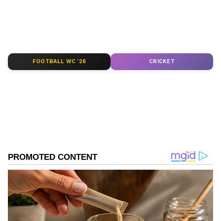
செய்திகள் அனைத்தையும் ஏஷ்யாநெட்
தமிழ் நியூஸில் படிக்கலாம்.
ABOUT THE AUTHOR
Pothy Raj
PR
FOOTBALL WC '26
CRICKET
Follow Us