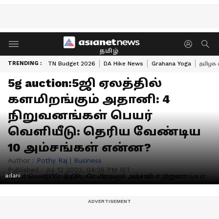
தமிழ்
TRENDING :
TN Budget 2026
DA Hike News
Grahana Yoga
தமிழக 
5g auction:5ஜி ஏலத்தில்
களமிறங்கும் அதானி: 4
நிறுவனங்கள் பெயர்
வெளியீடு: தெரிய வேண்டிய
10 அம்சங்கள் என்ன?
Author :
Pothy Raj
|
Business
Published :
Jul 12 2022, 04:26 PM IST
adani