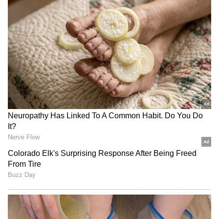
2. வரும் 26ம் தேதி 5ஜி அலைக்கற்றை
ஏலம் நடக்கிறது.
LATEST VIDEOS
தமிழ்நாடு சட்டமன்ற நிகழ்வுகள்:
மனிதநேய மக்கள் கட்சி எம்.எல்.ஏ
ஜவாஹிருல்லா பரபரப்பு பேட்டி
தமிழ்நாடு பட்ஜெட் கூட்டத்தொடர்:
சபாநாயகர் ஜே.சி.டி. பிரபாகரன்
செய்தியாளர் சந்திப்பு