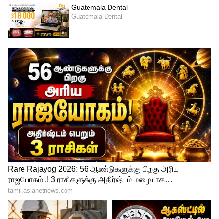
4. ரூ.4.30 லட்சம் கோடி மதிப்புள்ள
72,097 மெகாஹெட்ஸ் ஸ்பெக்ட்ரம் ஏலம்
விடப்படஉள்ளது.
5. 5ஜி அலைக்கற்றை ஏலம் நடத்தலாம்
என தொலைத்தொடர்பு ஒழுங்குமுறை
ஆணையம்(டிராய்) பரிந்துரை
செய்ததையடுத்து, மத்தியஅமைச்சரவை
கடந்த மாதம் 5ஜி ஏலம் நடத்தஒப்புதல்
அளித்தது.
6. ஏலம் கேட்க வரும
நிறுவனங்களைஈர்க்க பேமெண்ட் முறை
எளிதாக்கப்பட்டுள்ளது.