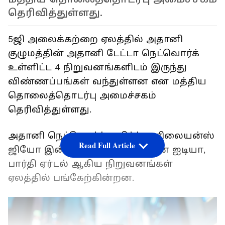
தெரிவித்துள்ளது.
5ஜி அலைக்கற்றை ஏலத்தில் அதானி
குழுமத்தின் அதானி டேட்டா நெட்வொர்க்
உள்ளிட்ட 4 நிறுவனங்களிடம் இருந்து
விண்ணப்பங்கள் வந்துள்ளன என மத்திய
தொலைத்தொடர்பு அமைச்சகம்
தெரிவித்துள்ளது.
அதானி நெட்வொர்க் தவிர்த்து, ரிலையன்ஸ்
Read Full Article
ஜியோ இன்போகாம், வோடபோன் ஐடியா,
பார்தி ஏர்டல் ஆகிய நிறுவனங்கள்
ஏலத்தில் பங்கேற்கின்றன.