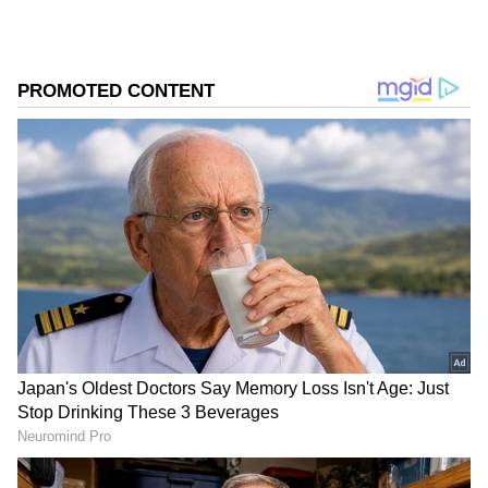
கிழமை : வெள்ளிக்கிழமை.
நாள் : சம நோக்கு நாள்
DOWNLOAD APP
பிறை : வளர்பிறை