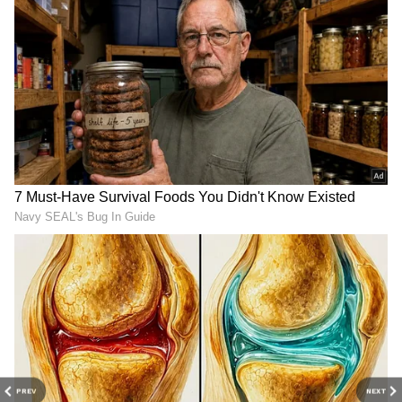
RECOMMENDED STORIES
திதி : இன்று பிற்பகல் 1.47 வரை திரிதியை,
பின்னர் சதுர்த்தி.
PREV
NEXT