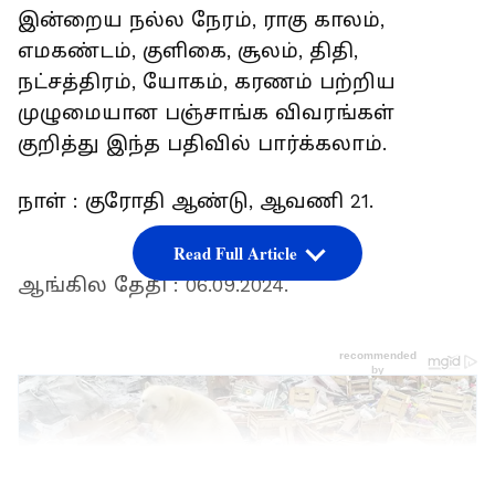
இன்றைய நல்ல நேரம், ராகு காலம்,
எமகண்டம், குளிகை, சூலம், திதி,
நட்சத்திரம், யோகம், கரணம் பற்றிய
முழுமையான பஞ்சாங்க விவரங்கள்
குறித்து இந்த பதிவில் பார்க்கலாம்.
நாள் : குரோதி ஆண்டு, ஆவணி 21.
Read Full Article
ஆங்கில தேதி : 06.09.2024.