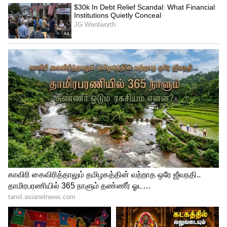
ராகுகாலம் : காலை 10.30 முதல் 12.00 வரை
எமகண்டம் : மாலை 3.00 முதல் 4.30 வரை
குளிகை : காலை 7.30 முதல் 9.00 வரை
சூலம் : மேற்கு.
பரிகாரம் : வெல்லம்.
தாலி கயிறு எந்த கிழமையில்... எந்த
நேரத்தில் மாற்றுவது நல்லது?!