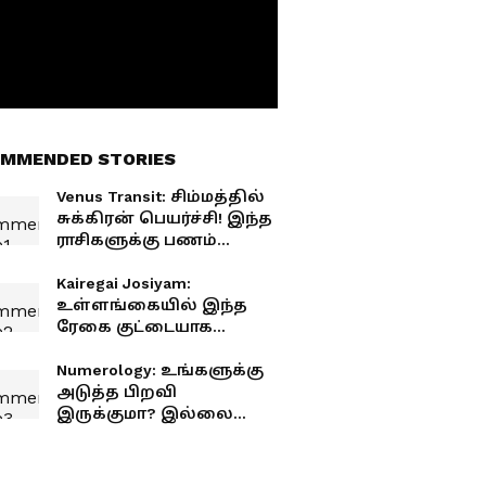
MMENDED STORIES
Venus Transit: சிம்மத்தில்
சுக்கிரன் பெயர்ச்சி! இந்த
ராசிகளுக்கு பணம்
கொட்டும்., காதல் கை
கூடுமாம்
Kairegai Josiyam:
உள்ளங்கையில் இந்த
ரேகை குட்டையாக
இருந்தால், சீக்கிரமாக
மரணம் ஏற்படுமா?
Numerology: உங்களுக்கு
கைரேகை ஜோதிடம்
அடுத்த பிறவி
சொல்லும் உண்மை!
இருக்குமா? இல்லை
இதுவே கடைசி
பிறவியா? பிறந்த
தேதியை வைத்தே