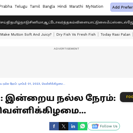
Prabha
Telugu
Tamil
Bangla
Hindi
Marathi
MyNation
Add Prefer
ெய்தி
தமிழ்நாடு
சினிமா
ஆட்டோ
வர்த்தகம்
விளையாட்டு
லைஃப்ஸ்டைல்
ஜோ
Make Mutton Soft And Juicy?
Dry Fish Vs Fresh Fish
Today Rasi Palan
ல நேரம்: டிசம்பர் 01, 2023, வெள்ளிக்கிழமை...
m : இன்றைய நல்ல நேரம்:
FOO
, வெள்ளிக்கிழமை...
Follow Us