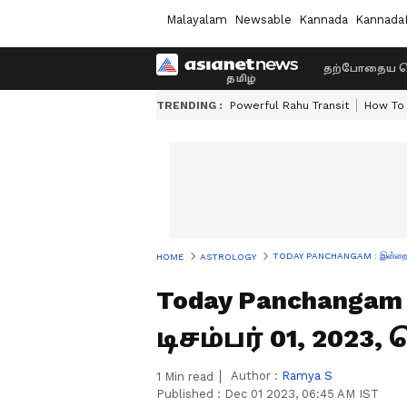
Malayalam
Newsable
Kannada
Kannada
தற்போதைய ச
TRENDING :
Powerful Rahu Transit
How To 
TODAY PANCHANGAM : இன்றைய நல்
HOME
ASTROLOGY
Today Panchanga
டிசம்பர் 01, 2023
Author :
Ramya S
1
Min read
Published :
Dec 01 2023, 06:45 AM IST