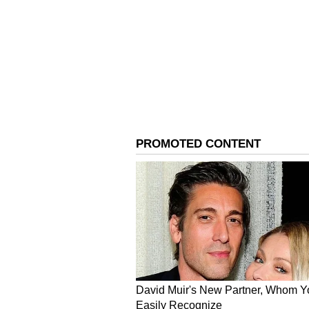
கரணம் : இன்று அதிகாலை 3.31 
கௌலவம், பின்னர் கைத்தூலம்
அமிர்தாதியோகம் : இன்று காலை
மரணயோகம்.
சனியின் உக்கிர பார்வை.. 2
ராசிகள்..!
நல்ல நேரம் :
காலை: 7.45 முதல் 8.45 வரை
மாலை : 4.45 முதல் 5.45 வரை
மாலை : 6.30 முதல் 7.30 வரை
எந்த நேரத்தை தவிர்க்க வேண்
ராகுகாலம் : காலை 10.30 முதல்