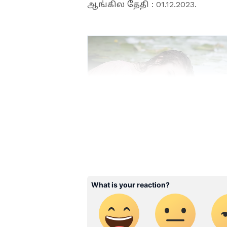
ஆங்கில தேதி : 01.12.2023.
ABOUT THE AUTHOR
Ramya s
RS
விஷுவல் கம்யூனிகேஷனில் இ
செய்தி ஊடகத்துறையில் பணி
சேனல்கள் மற்றும் டிஜிட்டல
இவருக்கு உள்ளது. தற்போது
துணை ஆசிரியராக பணியாற்ற
வேலைவாய்ப்பு, சினிமா ஆகிய
வாசகர்களை ஈர்க்கும் வகையி
கிழமை : வெள்ளிக்கிழமை.