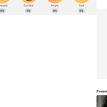
சதுர்த்தி, பின்னர் பஞ்சமி.
ரை புனர்பூசம், பின்னர் பூசம் .
 உடனுக்கு உடன் Whatsapp Channel-லில்
பட்டு இருக்கும் லிங்குடன் இணைந்து
p.com/channel/0029Va9TFCWB4hdYZOoYCK2D
 சுப்பிரம் , பின்னர் பிராமியம் .