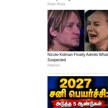
எமகண்டம் : காலை 7.30 முதல் 
குளிகை : மாலை 3.00 மணி முத
சூலம் : மேற்கு..
பரிகாரம் : வெல்லம்
நேத்திரம் : 1
ஜீவன் : 1/2