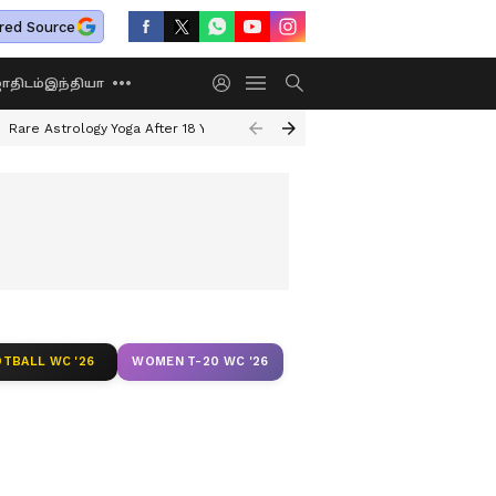
red Source
திடம்
இந்தியா
Rare Astrology Yoga After 18 Years
Dwi Pushkar Yoga 2026
Guru Peyar
TBALL WC '26
WOMEN T-20 WC '26