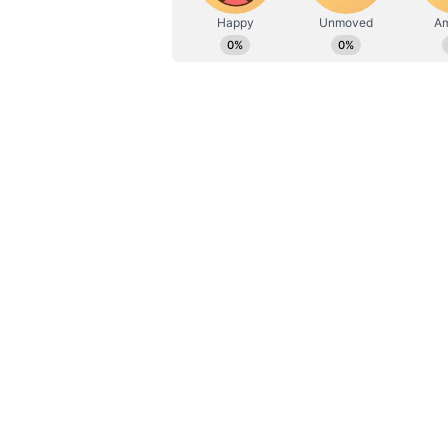
திதி : இன்று பிற்பகல் 3.31 வரை 
நட்சத்திரம் : இன்று மாலை 4.40 வ
ஏசியாநெட் தமிழ் செய்திகளை
பெறுவதற்கு கீழே கொடுக்கப்
இருக்கவும்.
Click this link:
https://whatsap
நாமயோகம் : இன்று இரவு 8.03 வரை