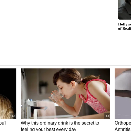
வரை பாலவம், பின்னர் பிற்பகல் 4.19 வரை
 6.15 வரை சித்தயோகம், அதன்பின்னர்
024ல் ஆண்டில் உஷாரா இருக்க வேண்டிய
டும் :
 12.00 மணி வரை