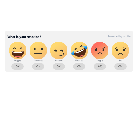
வலியுறுத்தியுள்ளது. தவறான கணக்கீடு
முறையால்தான் இந்தியாவில் அதிகமான
உயிரிழப்பு ஏற்பட்டதாக
தெரிவிக்கப்பட்டுள்ளது. இந்தியா
தெரிவித்த கவலைகள், கருத்துக்களை
உலக சுகாதார அமைப்பு கருத்தில்
கொள்ளவில்லை என மத்திய அரசு
ABOUT THE AUTHOR
மறுத்துள்ளது.
Pothy Raj
PR
கொரோனா வைரஸ்
Follow Us