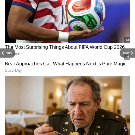
PREV
NEXT
RECOMMENDED STORIES
USA Salary :
Most Dangerous Countries:
அமெரிக்காவில் பாத்ரூம்
தனியா ஊர் சுத்தப்