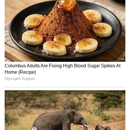
நம்பர் 1 டிரெண்டிங்கில் 'தக்காளி
வெற்றி கழகம்' பஸ்! யார் பாத்த
வேலைடா இது?
ஆனால், உலக சுகாதார அமைப்பின்
அறிக்கையின்படி இந்தியாவில் 2020, 2021ம்
ஆண்டுகளில் மட்டும் 47 லட்சத்து
40ஆயிரத்து 894 பேர் கொரோனாவில்
நேரடியாகவோ அல்லது மருத்துவ வசதிகள்
கிடைக்காமல் மறைமுகமாக
இறந்திருக்கலாம் எனத் தெரிவித்துள்ளது.
உலகளவில் 1.49 கோடிபேரிலிருந்து 1.66
கோடி பேர் வரை கொரோனாவில்