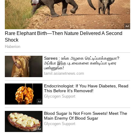
தோராயமாக உயிரிழந்திருக்கலாம் என்று
உலக சுகாதார அமைப்பு தெரிவித்துள்ளது
காரணம்