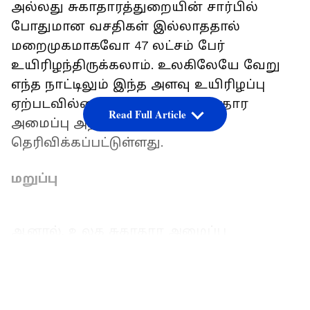
அல்லது சுகாதாரத்துறையின் சார்பில்
போதுமான வசதிகள் இல்லாததால்
மறைமுகமாகவோ 47 லட்சம் பேர்
உயிரிழந்திருக்கலாம். உலகிலேயே வேறு
எந்த நாட்டிலும் இந்த அளவு உயிரிழப்பு
ஏற்படவில்லை என்று உலக சுகாதார
Read Full Article
அமைப்பு அறிக்கையில்
தெரிவிக்கப்பட்டுள்ளது.
மறுப்பு
ஆனால், உலக சுகாதார அமைப்பு
கணக்கிட்ட முறை தவறு.கொரோனாவில்
ஏற்பட்ட உயிரிழப்புகளை கணக்கீடு செய்ய
LATEST VIDEOS
எடுத்துக்கொண்ட கணக்கீடுமுறையும் தவறு
என்று இந்தியா பலமுறை