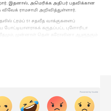
றார். இதனால், அமெரிக்க அதிபர் பதவிக்கான
 விவேக் ராமசாமி அறிவித்துள்ளார்.
ல் ட்ரம்ப் 51 சதவீத வாக்குகளைப்
ய போட்டியாளராகக் கருதப்பட்ட புளோரிடா
தவீதமும், முன்னாள் தென் கரோலினா ஆளுநரும்
வருமான நிக்கி ஹேலி 19 சதவீதமும் வாக்குகள்
ுக்கு செய்தி எழுதுவதில் 6 ஆண்டுகள் அனுபவம்
ளாக ஏசியாநெட் நியூஸ் தமிழில் உதவி
ுகிறார். வணிகம், தொழில்நுட்பம், கல்வி, அரசியல்
இதற்கு முன்பு டைம்ஸ் இன்டர்நெட்டில்