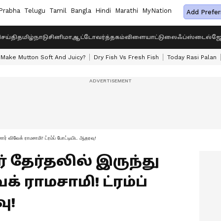
Prabha
Telugu
Tamil
Bangla
Hindi
Marathi
MyNation
Add Prefer
ெய்தி
தமிழ்நாடு
சினிமா
ஆட்டோ
வர்த்தகம்
விளையாட்டு
லைஃப்ஸ்டைல்
ஜோ
Make Mutton Soft And Juicy?
Dry Fish Vs Fresh Fish
Today Rasi Palan
ார் விவேக் ராமசாமி! ட்ரம்ப் போட்டியிட ஆதரவு!
 தேர்தலில் இருந்து
் ராமசாமி! ட்ரம்ப்
ு!