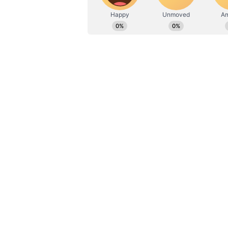
விவேக் ராமசாமி 8 சதவீதம் வாக்
இந்த முடிவை அடுத்து, அதிபர் ப
ஆதரவு தருவதாகக் கூறியிருக்கி
தொலைப்பேசியில் தொடர்புகொண
வாழ்த்துகளைத் தெரிவித்துள்ளார
மாகாணப் பிரதிநிதிகளில் 1.6 
அடுத்த வாரம் நியூ ஹாம்ப்ஷயர
நவம்பரில் அதிபர் தேர்தல் நடை
வேட்பாளராக தற்போதைய அதிபர் 
எதிர்பார்க்கப்படுகிறது.
இந்த வெற்றிக்குப் பின் பேசிய 
விரும்புகிறோம். குடியரசுக் கட
இருந்தாலும் சரி, தாராளவாதமா
சரி, நாம் ஒன்று கூடி பிரச்ச