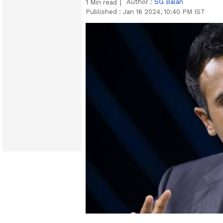
Author :
SG Balan
1
Min read
Published :
Jan 16 2024, 10:40 PM IST