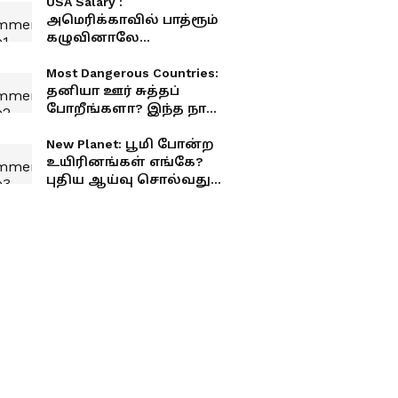
USA Salary :
அமெரிக்காவில் பாத்ரூம்
கழுவினாலே
கோடீஸ்வரர்
ஆகிடலாமா? அட்ரா
Most Dangerous Countries:
சக்கை!
தனியா ஊர் சுத்தப்
போறீங்களா? இந்த நாடு
ரொம்ப டேஞ்சர்! முழு
லிஸ்ட் உள்ளே
New Planet: பூமி போன்ற
உயிரினங்கள் எங்கே?
புதிய ஆய்வு சொல்வது
என்ன?