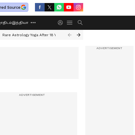
red Source
திடம்
இந்தியா
Rare Astrology Yoga After 18 Years
Dwi Pushkar Yoga 2026
Guru Peyar