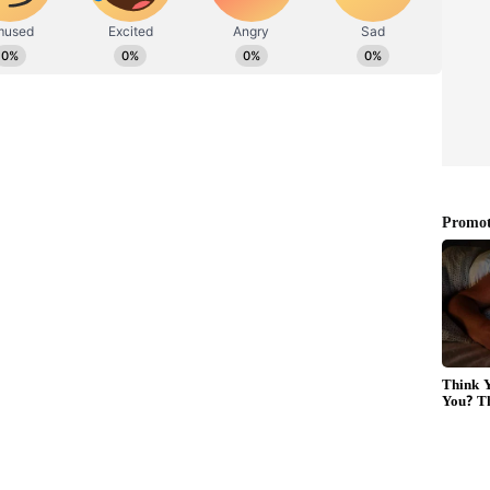
குகளைப் பெற்று நான்காவது இடம் பிடித்தார்.
ோட்டியிலிருந்து விலகி டொனால்ட் டிரம்பிற்கு
றார். முடிவுகள் வெளியான பின் டிரம்ப்பை
்டு பேசிய விவேக் ராமசாமி அவருக்கு தனது
்.
சதவீதத்தினர் மட்டுமே அயோவாவில் உள்ளனர்.
ில் இதேபோன்ற தேர்தல் நடக்க உள்ளது.
பெற இருக்கும் நிலையில், ஜனநாயகக் கட்சி
ஜோ பிடன் மீண்டும் போட்டியிடுவார் என்று
டொனால்டு ட்ரம்ப், "நாங்கள் ஒன்று சேர
்சியாக இருந்தாலும் சரி, ஜனநாயகக் கட்சியாக
க இருந்தாலும், பழமைவாதியாக இருந்தாலும்
னைகளை எதிர்கொண்டால் மிகவும் நன்றாக