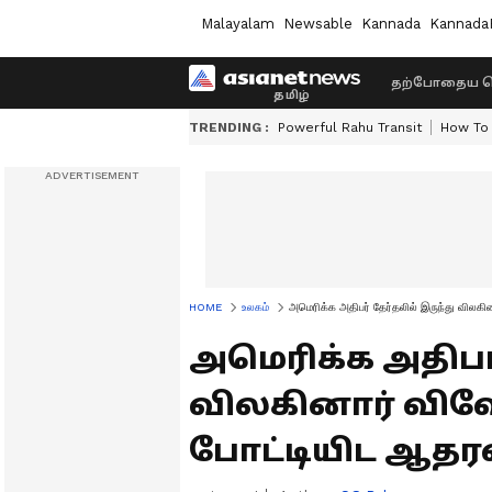
Malayalam
Newsable
Kannada
Kannada
தற்போதைய ச
TRENDING :
Powerful Rahu Transit
How To 
HOME
உலகம்
அமெரிக்க அதிபர் தேர்தலில் இருந்து விலகின
அமெரிக்க அதிபர்
விலகினார் விவேக
போட்டியிட ஆதரவ