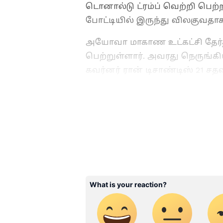
டொனால்டு ட்ரம்ப் வெற்றி பெற்
போட்டியில் இருந்து விலகுவதாக
அயோவா மாகாண உட்கட்சி தேர்தலி
பெற்றுள்ளார். அவரது நெருங்கி
கவர்னர் ரான் டிசாண்டிஸ் 21 ச
இந்திய வம்சாவளியைச் சேர்ந்த
பெற்றனர்.
ABOUT THE AUTHOR
SG Balan
SB
முதுகலை பட்டதாரி. டிஜிட்டல
கொண்டவர். கடந்த 2 ஆண்டுக
ஆசிரியராகப் பணிபுரிந்து வர
செய்திகளில் ஆர்வமுள்ளவர். 
பணிபுரிந்தார்.