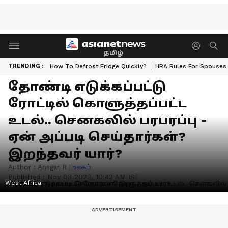
தமிழ்
TRENDING :
How To Defrost Fridge Quickly?
HRA Rules For Spouses
தோண்டி எடுக்கப்பட்டு
ரோட்டில் கொளுத்தப்பட்ட
உடல்.. செனகலில் பரபரப்பு -
ஏன் அப்படி செய்தார்கள்?
இறந்தவர் யார்?
Author :
Ansgar R
|
உலகம்
Published :
Nov 03 2023, 10:42 AM IST
West Africa