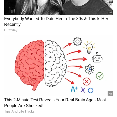
மேலும் இந்த விஷயத்தில் தனது கருத்தை
தெரிவித்துள்ள மதத் தலைவர் ஒருவர் "ஒரு
நபரின் தனிப்பட்ட வாழ்க்கைக்கு எதிராக
மேற்கொள்ளப்பட்ட இந்த கொடூர செயல்
கண்டிக்கத்தக்க செயல்" என்று கண்டனம்
செய்துள்ளார். ஆப்பிரிக்காவில் Gay
திருமணங்கள் தடைசெய்யப்பட்டுள்ளது,
மேலும் அங்கு ஓரினசேர்கையாளர்களுக்கு
எதிராக பல குற்றங்கள் நடைபெறுகின்றது.