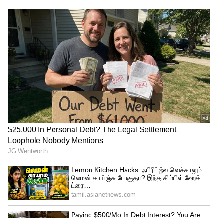
ஏசியாநெட் தமிழ் செய்திகளை உடனுக்கு
உடன் Whatsapp Channel-லில்
பெறுவதற்கு கீழே கொடுக்கப்பட்டு
இருக்கும் லிங்குடன் இணைந்து
இருக்கவும்.
Click this
link: https://whatsapp.com/channel/0029Va9T
FCWB4hdYZOoYCK2D