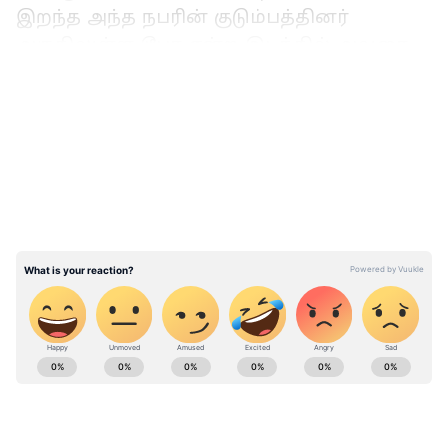
இறந்த அந்த நபரின் குடும்பத்தினர்
அருகிலுள்ள டூபா என்ற இடத்தில் அவரை
அடக்கம் செய்ய முயன்றுள்ளனர். இது
LATEST VIDEOS
இஸ்லாமிய மவுரைடு சகோதரத்துவத்தின்
புனித நகரமாகும், ஆனால் இறந்த அந்த
நபர் ஓரினச்சேர்க்கையாளர் என்பதால்
அவரது சொந்த ஊரில் அவரை அடக்கம்
செய்ய அதிகாரிகள் மறுத்துவிட்டனர்.
‘கிரிப்டோ கிங்’ சாம் பேங்க்மேன் ஃப்ரைடு
பணமோசடி குற்றவாளி - அமெரிக்க
நீதிமன்றம் அதிரடி தீர்ப்பு..
ABOUT THE AUTHOR
Ansgar R
AR