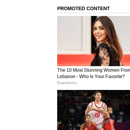
அந்த கவுனின் சிறப்பு அம்சங்கள
மெட்டீரியல் இருந்தது. 1989 ஆம்
எடெல்ஸ்டீன் இந்த அழகான ஊதா
ஆடைகயை வாங்கியது யார் என்
ஏசியாநெட் தமிழ் செய்திகளை
பெறுவதற்கு கீழே கொடுக்கப்
இருக்கவும்.
Click this link:
https://whatsap