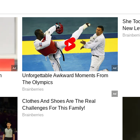
ாக ஸ்ட்ராப்லெஸ் மற்றும் வெல்வெட் சில்க்
 ஆண்டில், பிரிட்டிஷ் வடிவமைப்பாளர் விக்டர்
 நிற கவுனை வடிவமைத்தார். தற்போது இந்த
பது தெரியவில்லை.
 உடனுக்கு உடன் Whatsapp Channel-லில்
பட்டு இருக்கும் லிங்குடன் இணைந்து
p.com/channel/0029Va9TFCWB4hdYZOoYCK2D