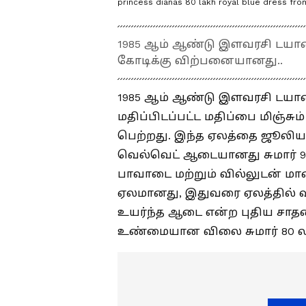
princess dianas 80 lakh royal blue dress fro
1985 ஆம் ஆண்டு இளவரசி டயான
கோடிக்கு விற்பனையானது..
1985 ஆம் ஆண்டு இளவரசி டயான
மதிப்பிடப்பட்ட மதிப்பை மிஞ்சு
பெற்றது. இந்த ஏலத்தை ஜூலியன
வெல்வெட் ஆடையானது சுமார் 9
பாவாடை மற்றும் வில்லுடன் மால
ஏலமானது, இதுவரை ஏலத்தில் வ
உயர்ந்த ஆடை என்ற புதிய சா
உண்மையான விலை சுமார் 80 லட