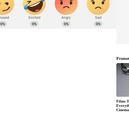
ஊதா நிற கவுன் ரூ.4.9 கோடிக்கு ஏலம்
ைய தினம் எதிர்பார்த்த தொகையை விட ஐந்து
்வெட் கவுன் நியூயார்க்கில் ஏலம் விடப்பட்டது.
னாட்டு நிறுவனமான சோத்பிஸ் ஏற்பாடு
கோடியை சோத்பி நிறுவனம் எதிர்பார்த்தது.
ana Gown: கண்ணைப் பறிக்கும் இளவரசி
க்கு ஏலம்!