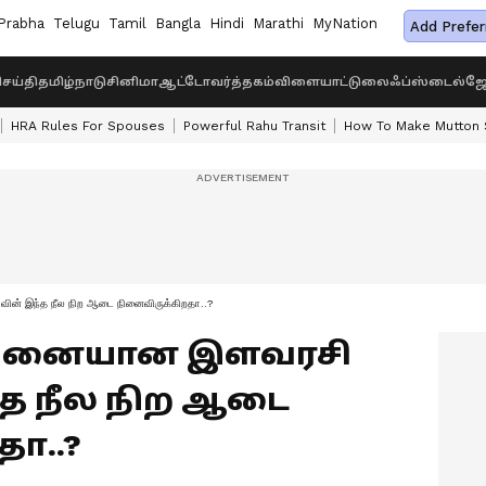
Prabha
Telugu
Tamil
Bangla
Hindi
Marathi
MyNation
Add Prefer
ெய்தி
தமிழ்நாடு
சினிமா
ஆட்டோ
வர்த்தகம்
விளையாட்டு
லைஃப்ஸ்டைல்
ஜோ
HRA Rules For Spouses
Powerful Rahu Transit
How To Make Mutton S
ின் இந்த நீல நிற ஆடை நினைவிருக்கிறதா..?
ிற்பனையான இளவரசி
த நீல நிற ஆடை
தா..?