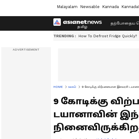
Malayalam
Newsable
Kannada
Kannada
தற்போதைய ச
TRENDING :
How To Defrost Fridge Quickly?
HOME
உலகம்
9 கோடிக்கு விற்பனையான இளவரசி டயானாவ
9 கோடிக்கு வ
டயானாவின் இந்
நினைவிருக்கிற