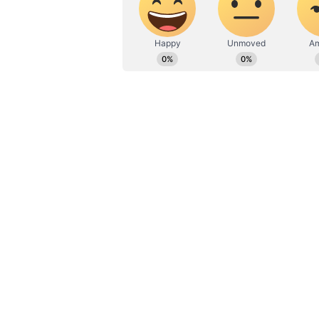
பணிபுரிந்தார்.
முன்னதாக இளவரசி டயானாவின் 
போனது. அந்த கவுனுக்கு அன்ற
மடங்கு கிடைத்தது. ஊதா நிற வெல
பின்னர் ஏலத்தை முன்னணி பன்
செய்தது. இந்த கவுனுக்கு ரூ.1 
இதையும் படிங்க:
Princess Di
டயானாவின் கவுன் ரூ.5 கோடி