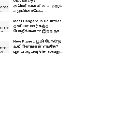
USA Salary :
அமெரிக்காவில் பாத்ரூம்
கழுவினாலே
கோடீஸ்வரர்
ஆகிடலாமா? அட்ரா
Most Dangerous Countries:
சக்கை!
தனியா ஊர் சுத்தப்
போறீங்களா? இந்த நாடு
ரொம்ப டேஞ்சர்! முழு
லிஸ்ட் உள்ளே
New Planet: பூமி போன்ற
உயிரினங்கள் எங்கே?
புதிய ஆய்வு சொல்வது
என்ன?