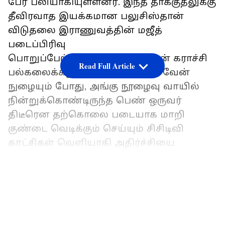
பேர் பலியாகியுள்ளனர். இந்த தாக்குதலுக்கு
தீவிரவாத இயக்கமான பலுசிஸ்தான்
விடுதலை இராணுவத்தின் மஜீத்
படைப்பிரிவு
பொறுப்பேற்றுள்ளது. பாகிஸ்தான் கராச்சி
Read Full Article
பல்கலைக்கழக வளாகத்திற்குள் வேன்
நுழையும் போது, அங்கு நூழைவு வாயில்
நின்றுக்கொண்டிருந்த பெண் ஒருவர்
திடீரென தற்கொலை படையாக மாறி
குண்டை வெடிக்கும் செய்யும் சிசிடிவி
காட்சிகள் வெளியாகி அதிர்ச்சியை
ஏற்படுத்தியுள்ளது.
ஏசியாநெட் தமிழ்-ஐ உங்கள் முதன்மைத்
LATEST VIDEOS
தேர்வாக்குங்கள்
பாகிஸ்தான் மக்களுக்கு சீன மொழியை