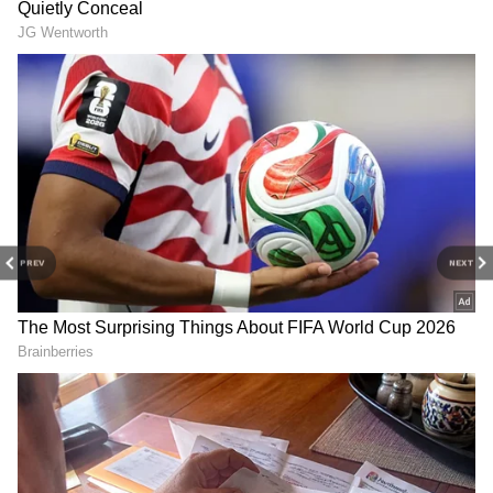
Elon Musk: சம்பளம் மட்டும்
Interesting Facts:
இல்லை... ஷேரும்
அமெரிக்காவில் மக்கள்
தர்றாரு! உலகையே
கேஸ் சிலிண்டர்
ஆச்சரியப்பட வைத்த
வாங்குறதே இல்ல.!
எலான் மஸ்க்! வேலை
அவங்களுக்கு எப்படி
இருந்தா
சமையல் எரிவாயு
சொல்லுங்கப்பா..!
கிடைக்குது தெரியுமா?
PREV
NEXT
Interesting Facts:
Aral Sea: 60
அமெரிக்காவில் கரண்ட்
ஆண்டுகளுக்கு முன்
ஒயர்கள் ஏன் வெளியில்
கடல், இன்று
தெரிவதில்லை?
பாலைவனம்..! மனிதன்
இந்தியாவில் இது
செய்த 'அந்த' ஒரு
சாத்தியமா?
தவறால் வற்றிப்போன
கடலின் அதிர்ச்சி
வரலாறு.!