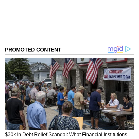
இதுக்குறித்து விசாரணை நடத்த முழு
உதவி அளிக்கப்படும் என்று அம்மாநில
முதல்வருக்கு உறுதியளித்துள்ளார்.
DOWNLOAD APP
RECOMMENDED STORIES