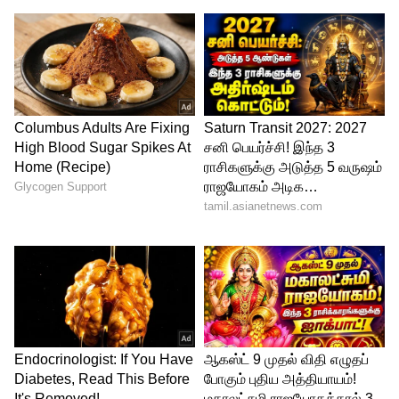
சைக்கிளில் வந்த முகமூடி அணிந்த
மர்மநபர் துப்பாக்கிச் சூடு நடத்தியல்,ஒருவர்
படுகாயமடைந்தார்.
அதே போன்று அந்த மாதத்தில், வடமேற்கு
பாகிஸ்தானின் மலைப் பகுதியில்