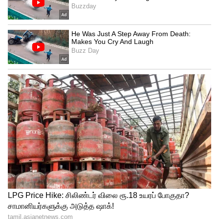
பாகிஸ்தானின் மிகப் பெரிய நகரமான
மற்றும் பொருளாதார மையமா திகழும்
கராச்சியில் சீன நாட்டை சேர்ந்தவர்கள்
பயங்கரவாதத் தாக்குதல்களுக்கு
இலக்காவது இது முதல் முறை அல்ல
என்பது குறிப்பிடத்தக்கது. கடந்த ஆண்டு
ஜூலை மாதம், இரண்டு சீன நாட்டினரை
ஏற்றிச் சென்ற வாகனம் மீது மோட்டார்